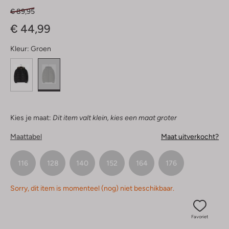
€ 89,95
€ 44,99
Kleur:
Groen
Kies je maat:
Dit item valt klein, kies een maat groter
Maattabel
Maat uitverkocht?
116
128
140
152
164
176
Sorry, dit item is momenteel (nog) niet beschikbaar.
Favoriet