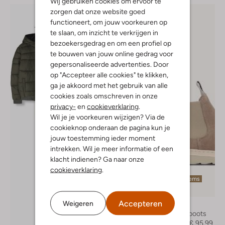
Wij gebruiken cookies om ervoor te
zorgen dat onze website goed
functioneert, om jouw voorkeuren op
te slaan, om inzicht te verkrijgen in
bezoekersgedrag en om een profiel op
te bouwen van jouw online gedrag voor
gepersonaliseerde advertenties. Door
op "Accepteer alle cookies" te klikken,
ga je akkoord met het gebruik van alle
cookies zoals omschreven in onze
privacy-
en
cookieverklaring
.
Wil je je voorkeuren wijzigen? Via de
cookieknop onderaan de pagina kun je
jouw toestemming ieder moment
intrekken. Wil je meer informatie of een
klacht indienen? Ga naar onze
cookieverklaring
.
Laatste items
-20%
Accepteren
Weigeren
Nubikk
Chelsea boots
€ 119,95
€ 95,99