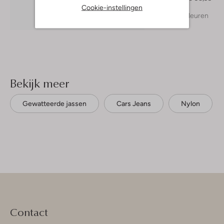
Cookie-instellingen
+ meer kleuren
Ontdek de look
Bekijk meer
Gewatteerde jassen
Cars Jeans
Nylon
Contact