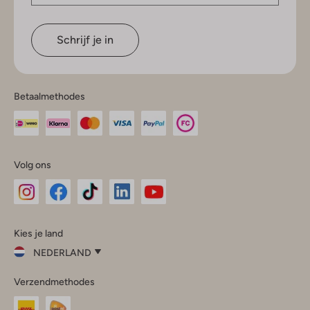
Schrijf je in
Betaalmethodes
Volg ons
Omoda
Omoda
Omoda
Omoda
Omoda
Kies je land
Instagram
Facebook
TikTok
LinkedIn
YouTube
NEDERLAND
Kies
Verzendmethodes
je
Sluit
land