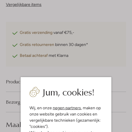
Vergelijkbare items
Gratis verzending
vanaf €75,-
Gratis retourneren
binnen 30 dagen*
Betaal achteraf
met Klarna
Product informatie
Jum, cookies!
Bezorgen & retourneren
Wij, en onze
negen partners
, maken op
onze website gebruik van cookies en
vergelijkbare technieken (gezamenlijk:
Maak je
look compleet
"cookies").