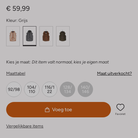
Sterren
€ 59,99
Kleur:
Grijs
Kies je maat:
Dit item valt normaal, kies je eigen maat
Maattabel
Maat uitverkocht?
104/
116/1
128/
140/
92/98
110
22
134
146
Voeg toe
Favoriet
Vergelijkbare items