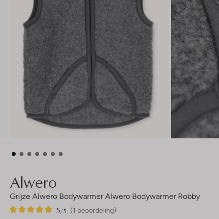
Alwero
Grijze Alwero Bodywarmer Alwero Bodywarmer Robby
5
1
5
/5
(1 beoordeling)