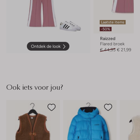
Laatste items
-50%
Raizzed
Flared broek
Ontdek de look
€ 44,95
€ 21,99
Ook iets voor jou?