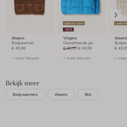
Laatste item
Laatst
-50%
Alwero
Vingino
Alwer
Bodywarmer
Gewatteerde jas
Bodyw
€ 49,99
€ 99,99
€ 49,99
€ 49,9
+ meer kleuren
+ meer kleuren
+ meer
Bekijk meer
Bodywarmers
Alwero
Wol