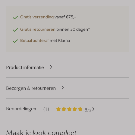
Gratis verzending
vanaf €75,-
Gratis retourneren
binnen 30 dagen*
Betaal achteraf
met Klarna
Product informatie
Bezorgen & retourneren
1
5
Beoordelingen
(1)
5
/5
Sterren
Maak je
look compleet