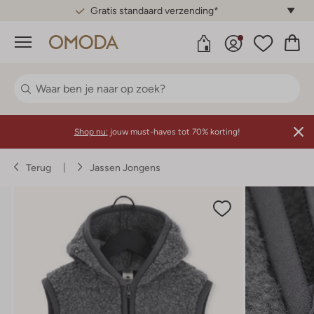
Gratis standaard verzending*
Menu
Shop nu:
jouw must-haves tot 70% korting!
Terug
Jassen Jongens