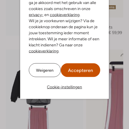
ga je akkoord met het gebruik van alle
Laatste items
cookies zoals omschreven in onze
-50%
privacy-
en
cookieverklaring
.
Wil je je voorkeuren wijzigen? Via de
Red-Rag
cookieknop onderaan de pagina kun je
Veterboots
Ontdek de look
€ 119,95
€ 59,99
jouw toestemming ieder moment
intrekken. Wil je meer informatie of een
klacht indienen? Ga naar onze
cookieverklaring
.
Accepteren
Weigeren
Cookie-instellingen