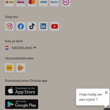
Volg ons
Omoda
Omoda
Omoda
Omoda
Omoda
Kies je land
Instagram
Facebook
TikTok
LinkedIn
YouTube
NEDERLAND
Kies
Verzendmethodes
je
Sluit
land
Nederland
België
(Nederlands)
Download onze Omoda app
Belgique
(Français)
Deutschland