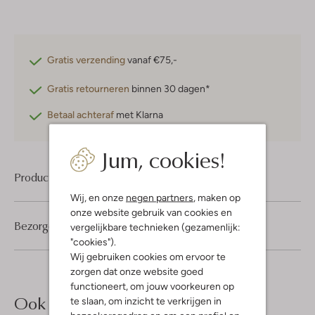
Gratis verzending
vanaf €75,-
Gratis retourneren
binnen 30 dagen*
Betaal achteraf
met Klarna
Jum, cookies!
Product informatie
Wij, en onze
negen partners
, maken op
onze website gebruik van cookies en
Bezorgen & retourneren
vergelijkbare technieken (gezamenlijk:
"cookies").
Wij gebruiken cookies om ervoor te
zorgen dat onze website goed
functioneert, om jouw voorkeuren op
Ook iets voor jou?
te slaan, om inzicht te verkrijgen in