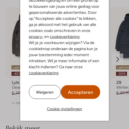
bezoekersgedrag en om een profiel op
te bouwen van jouw online gedrag voor
gepersonaliseerde advertenties. Door
op "Accepteer alle cookies" te klikken,
ga je akkoord met het gebruik van alle
cookies zoals omschreven in onze
privacy-
en
cookieverklaring
.
Wil je je voorkeuren wijzigen? Via de
cookieknop onderaan de pagina kun je
jouw toestemming ieder moment
intrekken. Wil je meer informatie of een
klacht indienen? Ga naar onze
Laatste maten
Laatste maten
Laatst
cookieverklaring
.
-40%
-40%
-30%
Lyle & Scott
Cars Jeans
Z8
Gewatteerde jas
Gewatteerde jas
Winter
Accepteren
Weigeren
€ 129,99
€ 77,99
€ 99,99
€ 59,99
€ 99,9
+ meer kleuren
+ meer kleuren
Cookie-instellingen
Bekijk meer