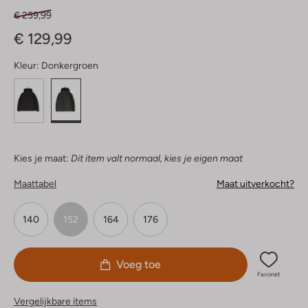
€ 259,99
€ 129,99
Kleur:
Donkergroen
Kies je maat:
Dit item valt normaal, kies je eigen maat
Maattabel
Maat uitverkocht?
140
152
164
176
Voeg toe
Favoriet
Vergelijkbare items