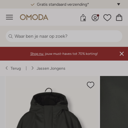
Gratis standaard verzending*
Menu
Shop nu:
jouw must-haves tot 70% korting!
Terug
Jassen Jongens