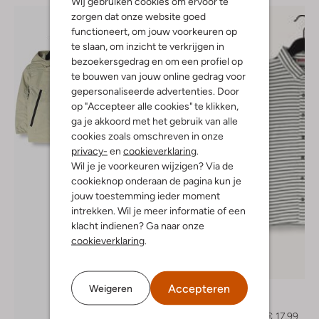
Wij gebruiken cookies om ervoor te
zorgen dat onze website goed
functioneert, om jouw voorkeuren op
te slaan, om inzicht te verkrijgen in
bezoekersgedrag en om een profiel op
te bouwen van jouw online gedrag voor
gepersonaliseerde advertenties. Door
op "Accepteer alle cookies" te klikken,
ga je akkoord met het gebruik van alle
cookies zoals omschreven in onze
privacy-
en
cookieverklaring
.
Wil je je voorkeuren wijzigen? Via de
cookieknop onderaan de pagina kun je
jouw toestemming ieder moment
intrekken. Wil je meer informatie of een
klacht indienen? Ga naar onze
cookieverklaring
.
-60%
Accepteren
Weigeren
Vingino
Polo
€ 44,99
€ 17,99