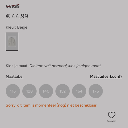
€ 89,99
€ 44,99
Kleur:
Beige
Kies je maat:
Dit item valt normaal, kies je eigen maat
Maattabel
Maat uitverkocht?
116
128
140
152
164
176
Sorry, dit item is momenteel (nog) niet beschikbaar.
Favoriet