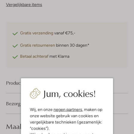
Vergelijkbare items
Gratis verzending
vanaf €75,-
Gratis retourneren
binnen 30 dagen*
Betaal achteraf
met Klarna
Product informatie
Jum, cookies!
Bezorgen & retourneren
Wij, en onze
negen partners
, maken op
onze website gebruik van cookies en
vergelijkbare technieken (gezamenlijk:
Maak je
look compleet
"cookies").