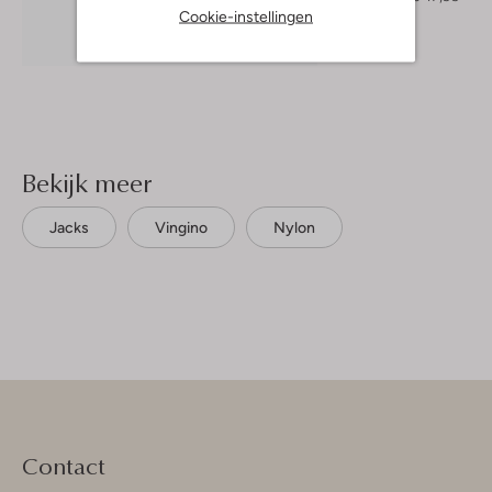
Cookie-instellingen
Ontdek de look
Bekijk meer
Jacks
Vingino
Nylon
Contact