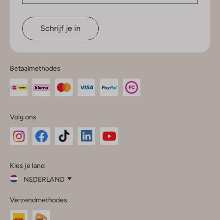
Schrijf je in
Betaalmethodes
Volg ons
Omoda
Omoda
Omoda
Omoda
Omoda
Kies je land
Instagram
Facebook
TikTok
LinkedIn
YouTube
NEDERLAND
Kies
Verzendmethodes
je
Sluit
land