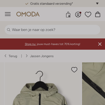
Gratis standaard verzending*
Menu
Shop nu:
jouw must-haves tot 70% korting!
Terug
Jassen Jongens