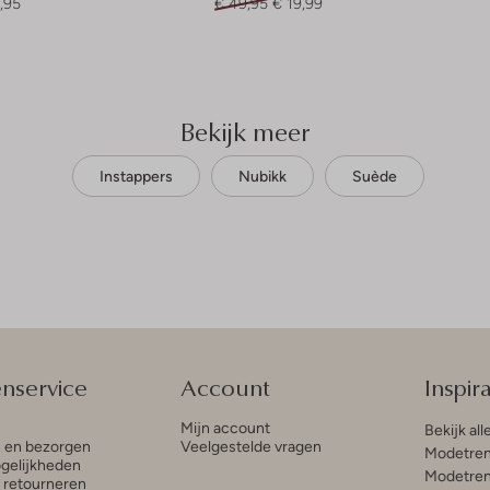
,95
€ 49,95
€ 19,99
Bekijk meer
Instappers
Nubikk
Suède
enservice
Account
Inspira
Mijn account
Bekijk all
n en bezorgen
Veelgestelde vragen
Modetren
gelijkheden
Modetren
n retourneren