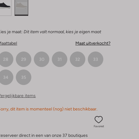
ies je maat:
Dit item valt normaal, kies je eigen maat
Maattabel
Maat uitverkocht?
28
29
30
31
32
33
34
35
ergelijkbare items
orry, dit item is momenteel (nog) niet beschikbaar.
Favoriet
eserveer direct in een van onze 37 boutiques