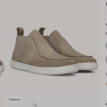
K
V
S
5 items
R