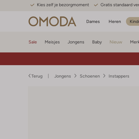
Kies zelf je bezorgmoment
Gratis standaard v
Dames
Heren
Kind
Sale
Meisjes
Jongens
Baby
Nieuw
Mer
Terug
Jongens
Schoenen
Instappers