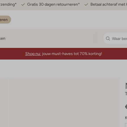
erzending*
Gratis 30 dagen retourneren*
Betaal achteraf met 
eren
ken
Shop nu:
jouw must-haves tot 70% korting!
K