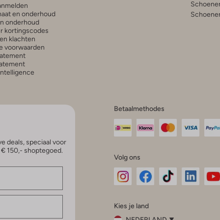
Schoenen
anmelden
aat en onderhoud
Schoenen
en onderhoud
r kortingscodes
en klachten
e voorwaarden
tatement
atement
 Intelligence
Betaalmethodes
e deals, speciaal voor
p € 150,- shoptegoed.
Volg ons
Omoda
Omoda
Omoda
Omoda
Om
Kies je land
Instagram
Facebook
TikTok
LinkedI
Yo
NEDERLAND