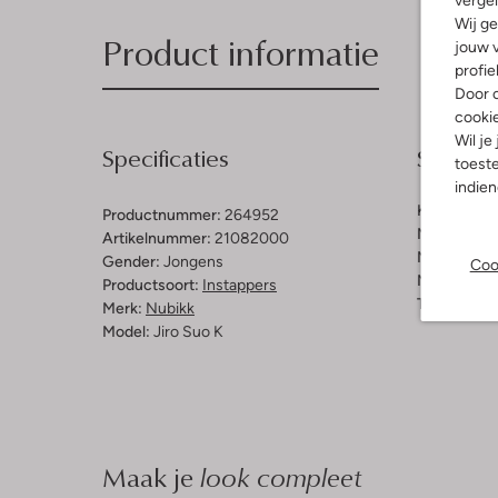
Wij ge
Product informatie
jouw v
profie
Door o
cooki
Wil je
Specificaties
Samenst
toeste
indie
Kleur:
Taup
Productnummer:
264952
Materiaal b
Artikelnummer:
21082000
Materiaal b
Gender:
Jongens
Coo
Materiaal zo
Productsoort:
Instappers
Type neus:
Merk:
Nubikk
Model:
Jiro Suo K
Maak je
look compleet