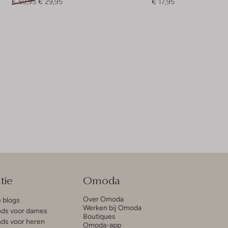
€ 59,95
€ 29,95
€ 17,95
tie
Omoda
Over Omoda
e blogs
Werken bij Omoda
ds voor dames
Boutiques
ds voor heren
Omoda-app