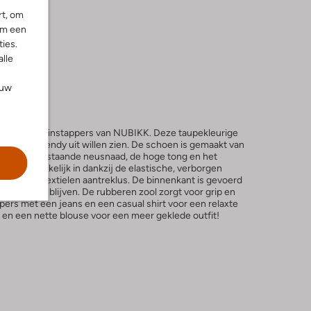
rt, om
om een
ies.
alle
ouw
 JIRO SUO K instappers van NUBIKK. Deze taupekleurige
s die er trendy uit willen zien. De schoen is gemaakt van
oals een opstaande neusnaad, de hoge tong en het
apt er gemakkelijk in dankzij de elastische, verborgen
lp van de textielen aantreklus. De binnenkant is gevoerd
le dag fris blijven. De rubberen zool zorgt voor grip en
ppers met een jeans en een casual shirt voor een relaxte
 en een nette blouse voor een meer geklede outfit!