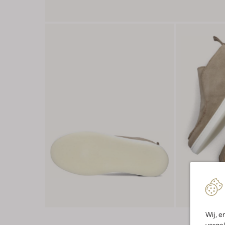
Wij, e
vergel