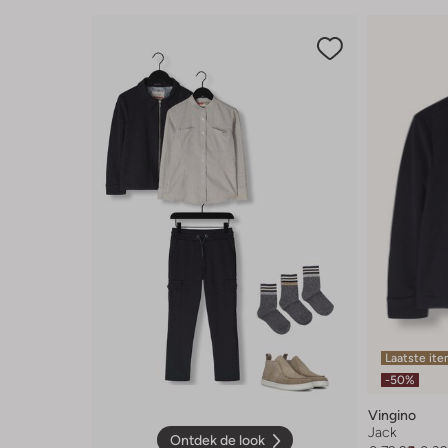
Laatste it
-50%
Vingino
Jack
Ontdek de look