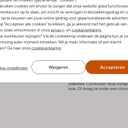
bruiken cookies om ervoor te zorgen dat onze website goed functionee
Bezorgen & retourneren
oorkeuren op te slaan, om inzicht te verkrijgen in bezoekersgedrag en 
l op te bouwen van jouw online gedrag voor gepersonaliseerde advertent
p "Accepteer alle cookies" te klikken, ga je akkoord met het gebruik van 
es zoals omschreven in onze
privacy-
en
cookieverklaring
.
 je voorkeuren wijzigen? Via de cookieknop onderaan de pagina kun je j
elling & Pasvorm
Omschrijving
mming ieder moment intrekken. Wil je meer informatie of een klacht
nen? Ga naar onze
cookieverklaring
.
e
Stap stijlvol de dag door met de
schoenen zijn perfect voor jongen
uitenkant:
Suède
suède en heeft toffe accenten, z
innenkant:
Leer
Weigeren
Accepteren
kie-instellingen
subtiele logo op de zijkant. Je st
ol:
Rubber
zijpanden bij de tong en met behu
Ronde Neus
met leer, waardoor je voeten de he
stabiliteit. Combineer deze insta
look. Of draag ze onder een chino