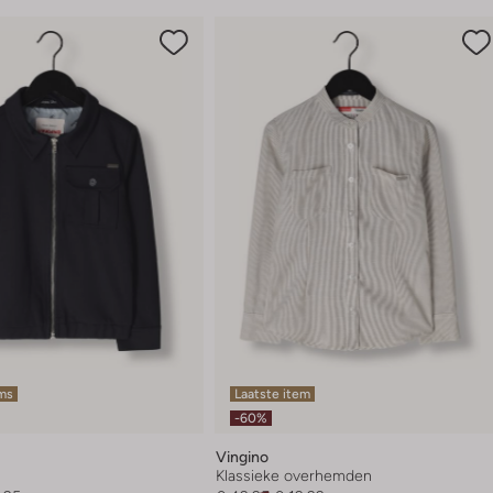
ems
Laatste item
-60%
Vingino
Klassieke overhemden