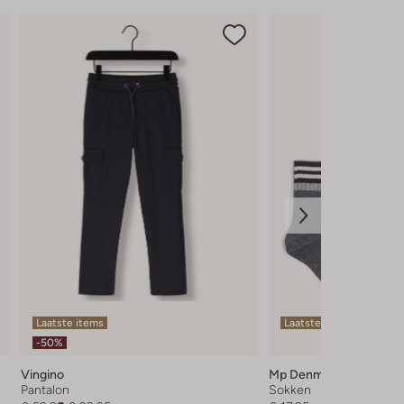
Laatste items
Laatste items
-50%
Vingino
Mp Denmark
Pantalon
Sokken