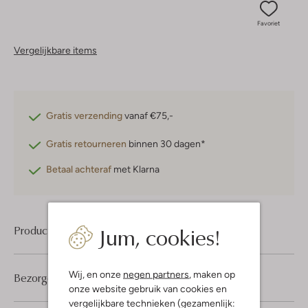
Favoriet
Vergelijkbare items
Gratis verzending
vanaf €75,-
Gratis retourneren
binnen 30 dagen*
Betaal achteraf
met Klarna
Jum, cookies!
Product informatie
Wij, en onze
negen partners
, maken op
Bezorgen & retourneren
onze website gebruik van cookies en
vergelijkbare technieken (gezamenlijk: