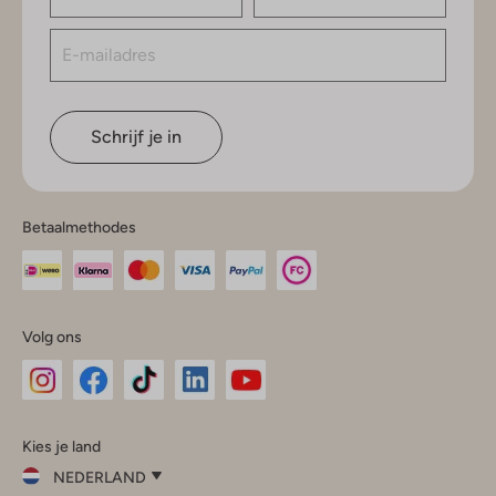
Schrijf je in
Betaalmethodes
Volg ons
Omoda
Omoda
Omoda
Omoda
Omoda
Kies je land
Instagram
Facebook
TikTok
LinkedIn
YouTube
NEDERLAND