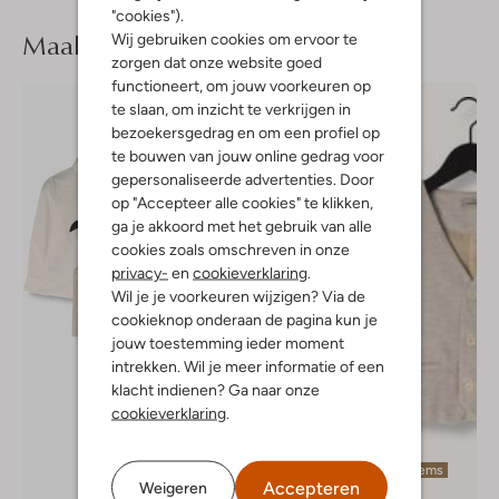
"cookies").
Maak je
look compleet
Wij gebruiken cookies om ervoor te
zorgen dat onze website goed
functioneert, om jouw voorkeuren op
te slaan, om inzicht te verkrijgen in
bezoekersgedrag en om een profiel op
te bouwen van jouw online gedrag voor
gepersonaliseerde advertenties. Door
op "Accepteer alle cookies" te klikken,
ga je akkoord met het gebruik van alle
cookies zoals omschreven in onze
privacy-
en
cookieverklaring
.
Wil je je voorkeuren wijzigen? Via de
cookieknop onderaan de pagina kun je
jouw toestemming ieder moment
intrekken. Wil je meer informatie of een
klacht indienen? Ga naar onze
cookieverklaring
.
Laatste items
Accepteren
Weigeren
-60%