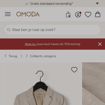
Gratis standaard verzending*
Menu
Shop nu:
jouw must-haves tot 70% korting!
Terug
Colberts Jongens