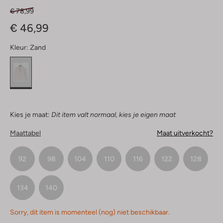
€ 78,99
€ 46,99
Kleur:
Zand
Kies je maat:
Dit item valt normaal, kies je eigen maat
Maattabel
Maat uitverkocht?
92
98
104
110
116
122
128
134
140
Sorry, dit item is momenteel (nog) niet beschikbaar.