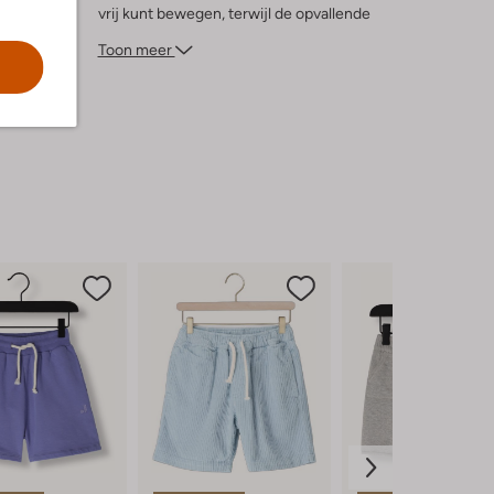
vrij kunt bewegen, terwijl de opvallende
kleur een vrolijke touch aan elke outfit
Toon meer
geeft. Of je nu de wereld gaat ontdekken
of gewoon lekker buiten speelt, deze
shorts zijn een must-have voor elke jonge
avonturier.