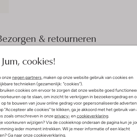
Bezorgen & retourneren
Jum, cookies!
elling & Pasvorm
Wasvoorschriften
n onze
negen partners
, maken op onze website gebruik van cookies en
je
Normaal wassen op 30 °C
ijkbare technieken (gezamenlijk: "cookies").
reep
bruiken cookies om ervoor te zorgen dat onze website goed functionee
Strijken op maximaal 150 °C
atoen
oorkeuren op te slaan, om inzicht te verkrijgen in bezoekersgedrag en 
ercentages:
100 % Katoen
Kan niet in de droogtromme
l op te bouwen van jouw online gedrag voor gepersonaliseerde advertent
e:
Normale Taille
p "Accepteer alle cookies" te klikken, ga je akkoord met het gebruik van 
Gewone chemische reinigi
osvallend
es zoals omschreven in onze
privacy-
en
cookieverklaring
.
Niet bleken
t
 je voorkeuren wijzigen? Via de cookieknop onderaan de pagina kun je j
mming ieder moment intrekken. Wil je meer informatie of een klacht
nen? Ga naar onze
cookieverklaring
.