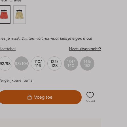
leur:
Oranje
ies je maat:
Dit item valt normaal, kies je eigen maat
Maattabel
Maat uitverkocht?
110/
122/
134/
146/
92/98
98/104
116
128
140
152
ergelijkbare items
Voeg toe
Favoriet