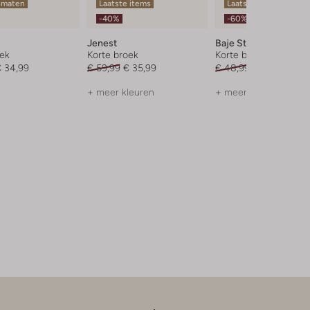
 maten
Laatste items
Laatste item
-40%
-60%
Jenest
Baje Studio
oek
Korte broek
Korte broek
 34,99
€ 59,99
€ 35,99
€ 48,99
€ 19,99
+ meer kleuren
+ meer kleuren