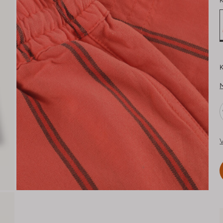
K
K
V