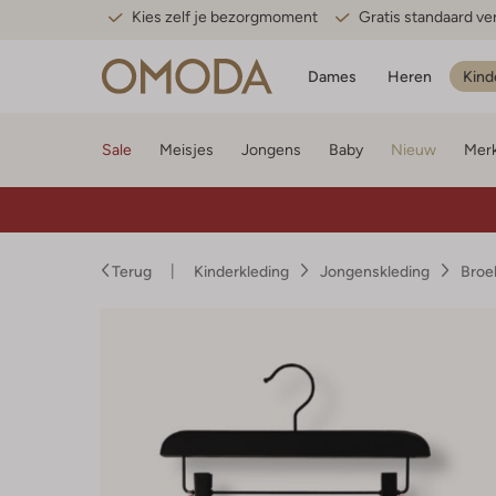
Kies zelf je bezorgmoment
Gratis standaard v
Dames
Heren
Kind
Sale
Meisjes
Jongens
Baby
Nieuw
Mer
Terug
Kinderkleding
Jongenskleding
Broe