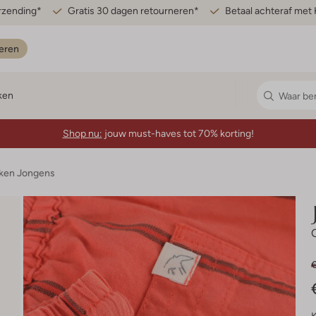
erzending*
Gratis 30 dagen retourneren*
Betaal achteraf met 
eren
ken
Shop nu:
jouw must-haves tot 70% korting!
ken Jongens