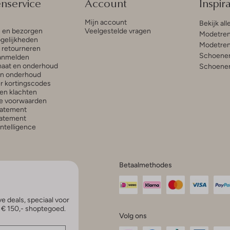
enservice
Account
Inspira
Mijn account
Bekijk all
n en bezorgen
Veelgestelde vragen
Modetren
gelijkheden
Modetren
n retourneren
Schoenen
anmelden
aat en onderhoud
Schoenen
en onderhoud
r kortingscodes
en klachten
e voorwaarden
tatement
atement
 Intelligence
Betaalmethodes
e deals, speciaal voor
p € 150,- shoptegoed.
Volg ons