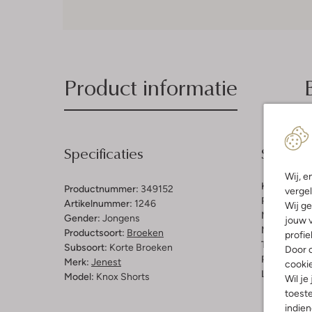
Product informatie
Specificaties
Samenst
Wij, e
Kleur:
Oran
Productnummer:
349152
vergel
Patroon:
St
Artikelnummer:
1246
Wij ge
Materiaal:
K
Gender:
Jongens
jouw v
Materiaalp
Productsoort:
Broeken
profie
Taillehoogt
Subsoort:
Korte Broeken
Door o
Pasvorm:
L
Merk:
Jenest
cooki
Lengte:
Kor
Model:
Knox Shorts
Wil je
toeste
indie