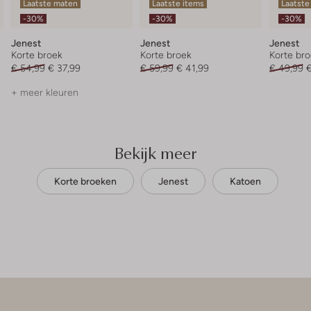
Laatste maten
Laatste items
Laatste
-30%
-30%
-30%
Jenest
Jenest
Jenest
Korte broek
Korte broek
Korte br
€ 54,99
€ 37,99
€ 59,99
€ 41,99
€ 49,99
€
+ meer kleuren
Bekijk meer
Korte broeken
Jenest
Katoen