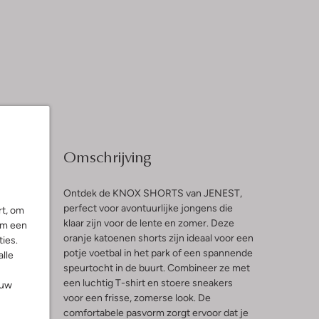
Omschrijving
Ontdek de KNOX SHORTS van JENEST,
perfect voor avontuurlijke jongens die
rt, om
klaar zijn voor de lente en zomer. Deze
om een
l
oranje katoenen shorts zijn ideaal voor een
ies.
potje voetbal in het park of een spannende
alle
ng
speurtocht in de buurt. Combineer ze met
een luchtig T-shirt en stoere sneakers
ouw
voor een frisse, zomerse look. De
comfortabele pasvorm zorgt ervoor dat je