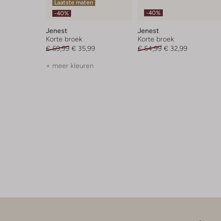
Laatste maten
-40%
-40%
Jenest
Jenest
Korte broek
Korte broek
€ 59,99
€ 35,99
€ 54,99
€ 32,99
+ meer kleuren