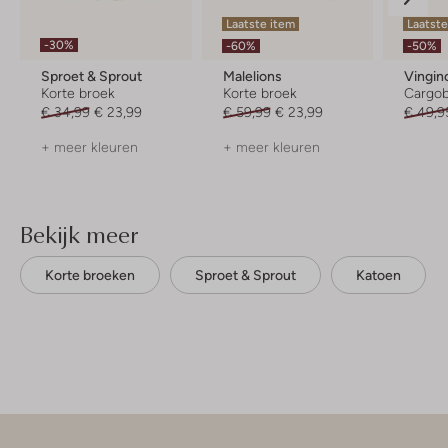
Laatste item
Laatste
-30%
-60%
-50%
Sproet & Sprout
Malelions
Vingin
Korte broek
Korte broek
Cargo
€ 34,99
€ 23,99
€ 59,99
€ 23,99
€ 49,9
+ meer kleuren
+ meer kleuren
Bekijk meer
Korte broeken
Sproet & Sprout
Katoen