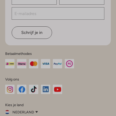
Schrijf je in
Betaalmethodes
Volg ons
Omoda
Omoda
Omoda
Omoda
Omoda
Kies je land
Instagram
Facebook
TikTok
LinkedIn
YouTube
NEDERLAND