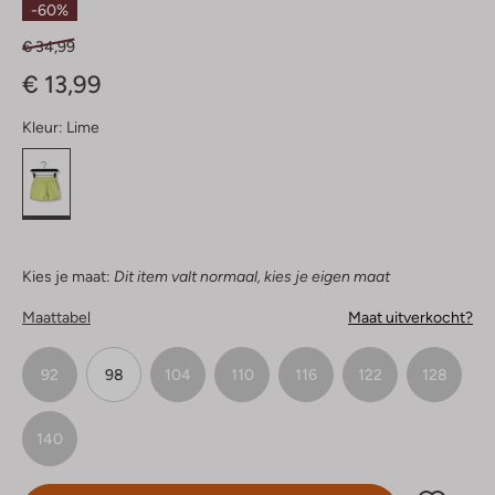
-60%
€ 34,99
€ 13,99
Kleur:
Lime
Kies je maat:
Dit item valt normaal, kies je eigen maat
Maattabel
Maat uitverkocht?
92
98
104
110
116
122
128
140