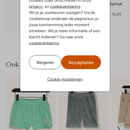
cookies zoals omschreven in onze
Sproet & Sprout
privacy-
en
cookieverklaring
.
T-shirt
Wil je je voorkeuren wijzigen? Via de
€ 33,99
€ 16,99
cookieknop onderaan de pagina kun je
jouw toestemming ieder moment
Ontdek de look
intrekken. Wil je meer informatie of een
klacht indienen? Ga naar onze
cookieverklaring
.
Ook iets voor jou?
Accepteren
Weigeren
Cookie-instellingen