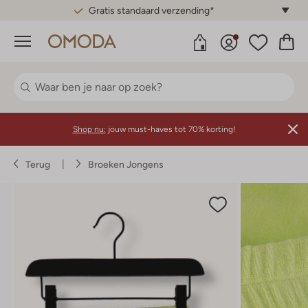
Gratis standaard verzending*
Menu
Shop nu:
jouw must-haves tot 70% korting!
Terug
Broeken Jongens