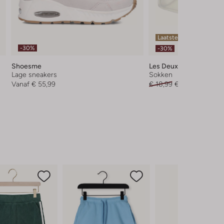
Laatste items
-30%
-30%
Shoesme
Les Deux
Lage sneakers
Sokken
Vanaf
€ 55,99
€ 18,99
€ 12,99