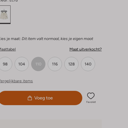
leur:
Ecru
ies je maat:
Dit item valt normaal, kies je eigen maat
Maattabel
Maat uitverkocht?
98
104
110
116
128
140
ergelijkbare items
Voeg toe
Favoriet