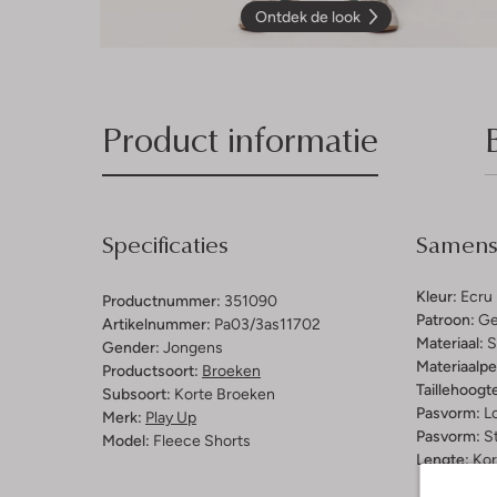
Ontdek de look
Product informatie
Specificaties
Samenst
Kleur:
Ecru
Productnummer:
351090
Patroon:
Ge
Artikelnummer:
Pa03/3as11702
Materiaal:
S
Gender:
Jongens
Materiaalp
Productsoort:
Broeken
Taillehoogt
Subsoort:
Korte Broeken
Pasvorm:
L
Merk:
Play Up
Pasvorm:
St
Model:
Fleece Shorts
Lengte:
Kor