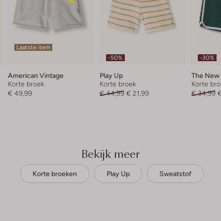
Laatste item
-50%
-30%
American Vintage
Play Up
The New
Korte broek
Korte broek
Korte br
€ 49,99
€ 44,99
€ 21,99
€ 34,99
€
Bekijk meer
Korte broeken
Play Up
Sweatstof