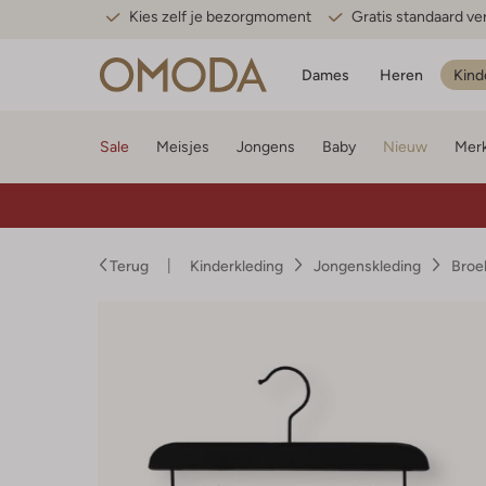
Kies zelf je bezorgmoment
Gratis standaard v
Dames
Heren
Kind
Sale
Meisjes
Jongens
Baby
Nieuw
Mer
Terug
Kinderkleding
Jongenskleding
Broe