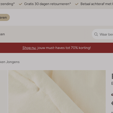
erzending*
Gratis 30 dagen retourneren*
Betaal achteraf met 
eren
ken
Shop nu:
jouw must-haves tot 70% korting!
ken Jongens