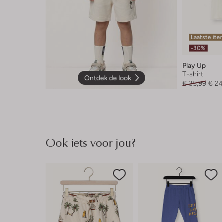
Laatste it
-30%
Play Up
T-shirt
Ontdek de look
€ 35,99
€ 2
Ook iets voor jou?