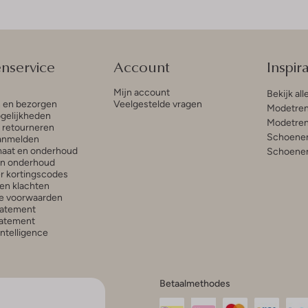
enservice
Account
Inspira
Mijn account
Bekijk all
n en bezorgen
Veelgestelde vragen
Modetren
gelijkheden
Modetren
n retourneren
Schoenen
anmelden
aat en onderhoud
Schoenen
en onderhoud
r kortingscodes
en klachten
e voorwaarden
tatement
atement
 Intelligence
Betaalmethodes