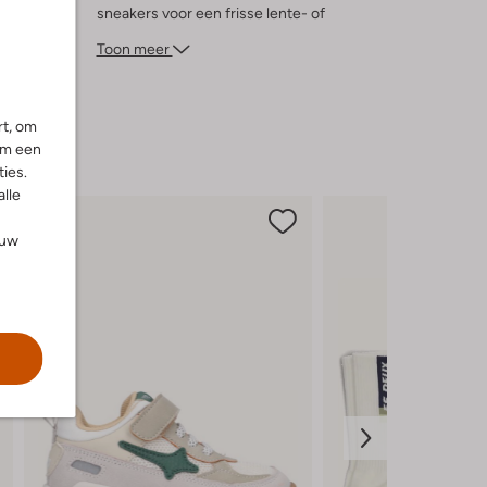
sneakers voor een frisse lente- of
zomerdag. De zachte stof voelt heerlijk
Toon meer
aan op de huid, waardoor je de hele dag
door kunt genieten van je avonturen. Een
must-have voor elke jonge
rt, om
ontdekkingsreiziger!
om een
ies.
alle
ouw