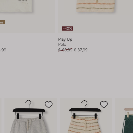
ems
-40%
Play Up
Polo
4,99
€ 63,99
€ 37,99