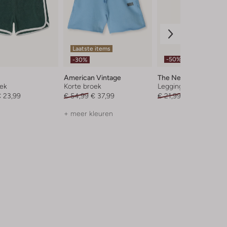
Laatste items
-50%
-30%
American Vintage
The New
oek
Korte broek
Legging
 23,99
€ 54,99
€ 37,99
€ 21,99
€ 10,99
+ meer kleuren