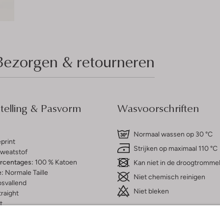
Bezorgen & retourneren
elling & Pasvorm
Wasvoorschriften
Normaal wassen op 30 °C
print
Strijken op maximaal 110 °C
weatstof
ercentages:
100 % Katoen
Kan niet in de droogtromme
e:
Normale Taille
Niet chemisch reinigen
osvallend
Niet bleken
raight
t