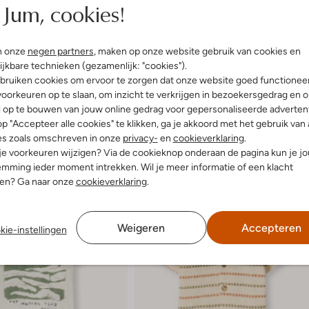
Jum, cookies!
n onze
negen partners
, maken op onze website gebruik van cookies en
ijkbare technieken (gezamenlijk: "cookies").
bruiken cookies om ervoor te zorgen dat onze website goed functionee
oorkeuren op te slaan, om inzicht te verkrijgen in bezoekersgedrag en 
l op te bouwen van jouw online gedrag voor gepersonaliseerde advertent
p "Accepteer alle cookies" te klikken, ga je akkoord met het gebruik van 
es zoals omschreven in onze
privacy-
en
cookieverklaring
.
 je voorkeuren wijzigen? Via de cookieknop onderaan de pagina kun je j
mming ieder moment intrekken. Wil je meer informatie of een klacht
nen? Ga naar onze
cookieverklaring
.
Weigeren
Accepteren
kie-instellingen