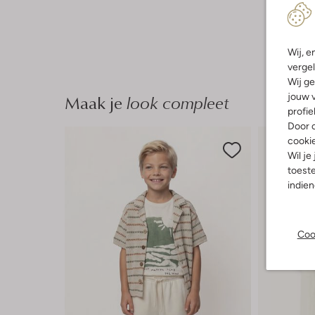
Wij, e
vergel
Wij ge
Maak je
look compleet
jouw v
profie
Door o
cooki
Wil je
toeste
indie
Coo