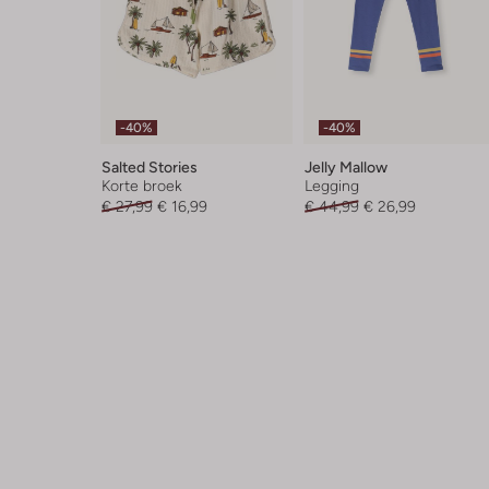
-40%
-40%
Salted Stories
Jelly Mallow
Korte broek
Legging
€ 27,99
€ 16,99
€ 44,99
€ 26,99