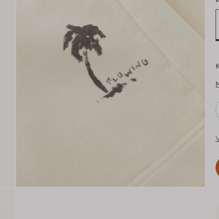
K
K
V