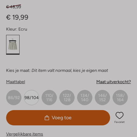
€ 48,99
€ 19,99
Kleur:
Ecru
Kies je maat:
Dit item valt normaal, kies je eigen maat
Maattabel
Maat uitverkocht?
110/
122/
134/
146/
158/
86/92
98/104
116
128
140
152
164
Voeg toe
Favoriet
Vergelijkbare items