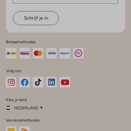
Schrijf je in
Betaalmethodes
Volg ons
Omoda
Omoda
Omoda
Omoda
Omoda
Kies je land
Instagram
Facebook
TikTok
LinkedIn
YouTube
NEDERLAND
Kies
Verzendmethodes
je
Sluit
land