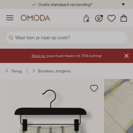
Gratis standaard verzending*
Menu
Shop nu:
jouw must-haves tot 70% korting!
Terug
Broeken Jongens