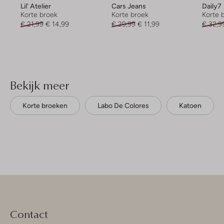
Lil' Atelier
Cars Jeans
Daily7
Korte broek
Korte broek
Korte 
€ 21,99
€ 14,99
€ 29,99
€ 11,99
€ 32,9
Bekijk meer
Korte broeken
Labo De Colores
Katoen
Contact