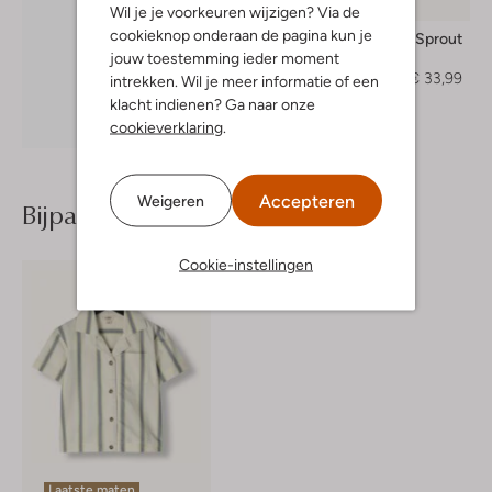
-50%
Wil je je voorkeuren wijzigen? Via de
cookieknop onderaan de pagina kun je
Sproet & Sprout
Jack
jouw toestemming ieder moment
€ 68,99
€ 33,99
intrekken. Wil je meer informatie of een
klacht indienen? Ga naar onze
Ontdek de look
cookieverklaring
.
Accepteren
Weigeren
Bijpassende producten
Cookie-instellingen
Laatste maten