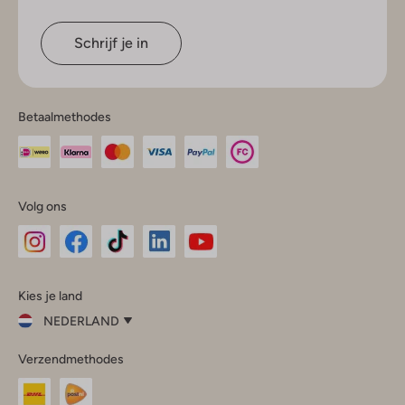
Schrijf je in
Betaalmethodes
Volg ons
Omoda
Omoda
Omoda
Omoda
Omoda
Kies je land
Instagram
Facebook
TikTok
LinkedIn
YouTube
NEDERLAND
Kies
Verzendmethodes
je
Sluit
land
Nederland