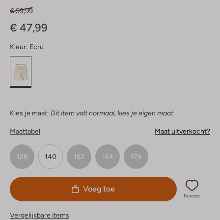
€ 59,99
€ 47,99
Kleur:
Ecru
Kies je maat:
Dit item valt normaal, kies je eigen maat
Maattabel
Maat uitverkocht?
128
140
152
164
176
Voeg toe
Favoriet
Vergelijkbare items