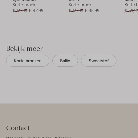
Korte broek
Korte broek
Korte 
€ 59,99
€ 47,99
€ 59,99
€ 35,99
€ 59,9
Bekijk meer
Korte broeken
Ballin
Sweatstof
Contact