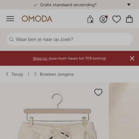
Gratis standaard verzending*
Menu
Shop nu:
jouw must-haves tot 70% korting!
Terug
Broeken Jongens