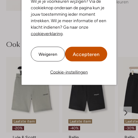
Wil je je voorkeuren wijzigen? Via de
+ meer kleuren
Ontdek de look
cookieknop onderaan de pagina kun je
jouw toestemming ieder moment
intrekken. Wil je meer informatie of een
klacht indienen? Ga naar onze
cookieverklaring
.
Ook iets voor jou?
Accepteren
Weigeren
Cookie-instellingen
Laatste item
Laatste item
Laatste
-20%
-40%
-30%
Lyle & Scott
Ballin
Ballin