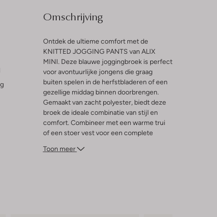
Omschrijving
Ontdek de ultieme comfort met de
KNITTED JOGGING PANTS van ALIX
MINI. Deze blauwe joggingbroek is perfect
l
voor avontuurlijke jongens die graag
buiten spelen in de herfstbladeren of een
ng
gezellige middag binnen doorbrengen.
Gemaakt van zacht polyester, biedt deze
broek de ideale combinatie van stijl en
comfort. Combineer met een warme trui
of een stoer vest voor een complete
herfst- of winterlook. Of je nu een potje
Toon meer
voetbal speelt in het park of een
filmavondje thuis hebt, deze joggingbroek
houdt je warm en trendy. Een must-have
voor elke jonge trendsetter!