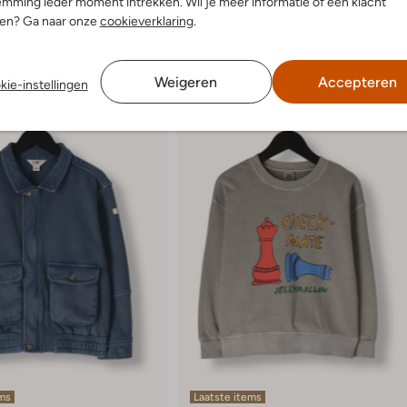
mming ieder moment intrekken. Wil je meer informatie of een klacht
nen? Ga naar onze
cookieverklaring
.
Weigeren
Accepteren
kie-instellingen
ems
Laatste items