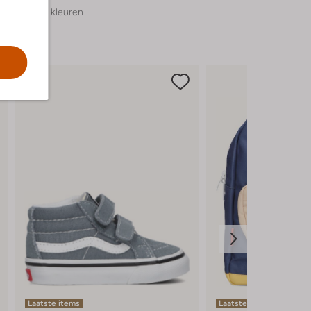
+ meer kleuren
Laatste items
Laatste items