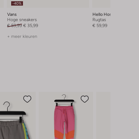
-40%
Vans
Hello Hossy
Hoge sneakers
Rugtas
€ 59,99
€ 35,99
€ 59,99
+ meer kleuren