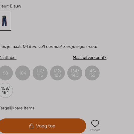
leur:
Blauw
ies je maat:
Dit item valt normaal, kies je eigen maat
Maattabel
Maat uitverkocht?
110/
122/
134/
146/
98
104
116
128
140
152
158/
164
ergelijkbare items
Voeg toe
Favoriet