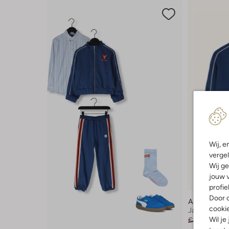
Wij, e
vergel
Wij ge
Laatste it
jouw v
-40%
profie
Door o
Alix Mini
cooki
Jack
Wil je
€ 89,99
€ 5