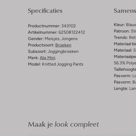
Specificaties
Samenst
Kleur:
Blau
Productnummer:
343102
Patroon:
St
Artikelnummer:
62508122412
Trends:
Ret
Gender:
Meisjes, Jongens
Materiaal b
Productsoort:
Broeken
Materiaal:
S
Subsoort:
Joggingbroeken
Materiaalp
Merk:
Alix Mini
56.3% Poly
Model:
Knitted Jogging Pants
Taillehoogt
Pasvorm:
L
Pasvorm:
Ba
Lengte:
Lan
Maak je
look compleet