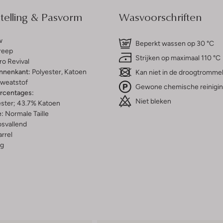
elling & Pasvorm
Wasvoorschriften
w
Beperkt wassen op 30 °C
reep
Strijken op maximaal 110 °C
ro Revival
innenkant:
Polyester, Katoen
Kan niet in de droogtromme
weatstof
Gewone chemische reinigi
ercentages:
Niet bleken
ester; 43.7% Katoen
e:
Normale Taille
osvallend
rrel
g