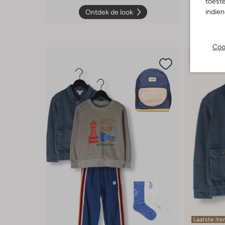
toeste
indie
Ontdek de look
Coo
Laatste it