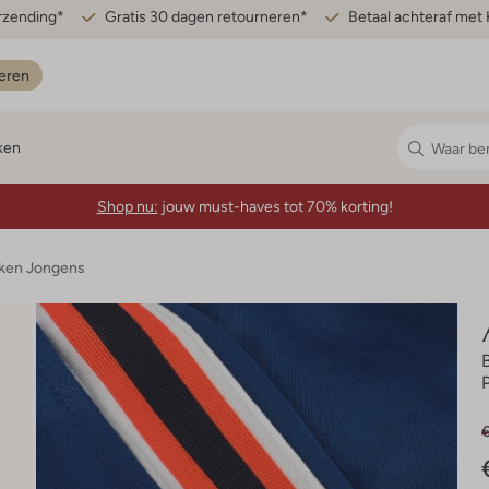
erzending*
Gratis 30 dagen retourneren*
Betaal achteraf met 
eren
ken
Shop nu:
jouw must-haves tot 70% korting!
ken Jongens