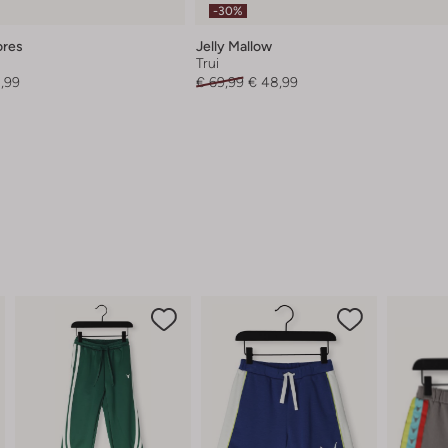
-30%
ores
Jelly Mallow
Trui
,99
€ 69,99
€ 48,99