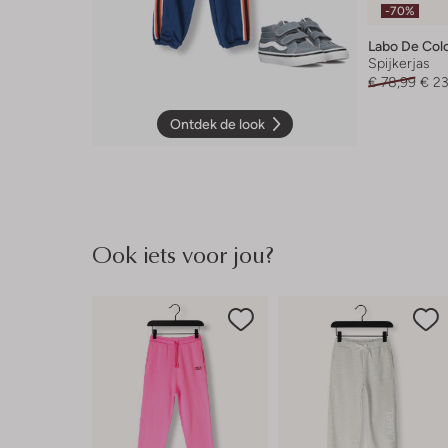
-70%
Labo De Col
Spijkerjas
€ 78,99
€ 23
Ontdek de look
Ook iets voor jou?