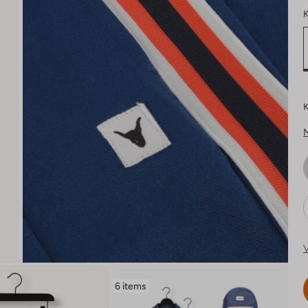
K
K
V
6 items