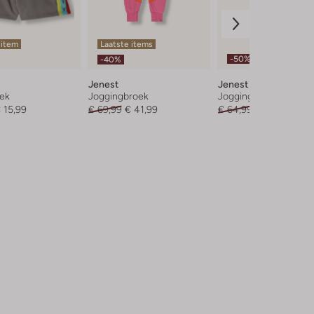
 item
Laatste items
-50%
-40%
Jenest
Jenest
oek
Joggingbroek
Joggingbroek
 15,99
€ 69,99
€ 41,99
€ 64,99
€ 31,99