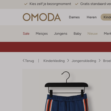
Kies zelf je bezorgmoment
Gratis standaard v
Dames
Heren
Kind
Sale
Meisjes
Jongens
Baby
Nieuw
Mer
Terug
Kinderkleding
Jongenskleding
Broe