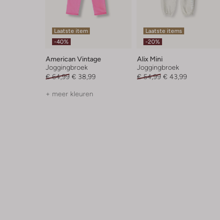
Laatste item
Laatste items
-40%
-20%
American Vintage
Alix Mini
Joggingbroek
Joggingbroek
€ 64,99
€ 38,99
€ 54,99
€ 43,99
+ meer kleuren