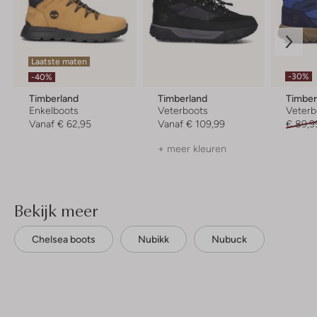
Laatste maten
-30%
-40%
Timberland
Timberland
Timber
Enkelboots
Veterboots
Veterb
Vanaf
€ 62,95
Vanaf
€ 109,99
€ 89,9
+ meer kleuren
Bekijk meer
Chelsea boots
Nubikk
Nubuck