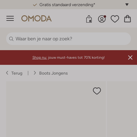
Gratis standaard verzending*
Menu
Shop nu:
jouw must-haves tot 70% korting!
Terug
Boots Jongens