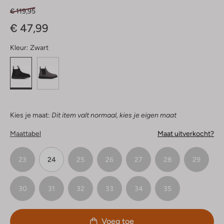
€ 119,95
€ 47,99
Kleur:
Zwart
Kies je maat:
Dit item valt normaal, kies je eigen maat
Maattabel
Maat uitverkocht?
23
24
25
26
27
28
29
30
31
32
33
34
35
Voeg toe