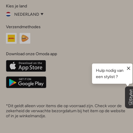
Kies je land
Instagram
Facebook
TikTok
LinkedIn
YouTube
NEDERLAND
Kies
Verzendmethodes
je
Sluit
land
Nederland
België
(Nederlands)
Download onze Omoda app
Belgique
(Français)
Deutschland
*Dit geldt alleen voor items die op voorraad zijn. Check voor de
zekerheid de verwachte bezorgdatum bij het item op de website
of in je winkelmandje.