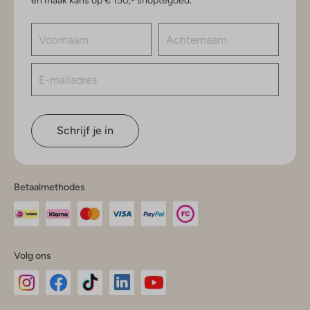
en maak kans op € 150,- shoptegoed.
Schrijf je in
Betaalmethodes
Volg ons
Omoda
Omoda
Omoda
Omoda
Omoda