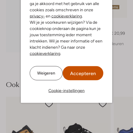
ga je akkoord met het gebruik van alle
Laatste items
cookies zoals omschreven in onze
-30%
privacy-
en
cookieverklaring
.
Wil je je voorkeuren wijzigen? Via de
Vingino
T-shirt
cookieknop onderaan de pagina kun je
€ 29,99
€ 20,99
jouw toestemming ieder moment
intrekken. Wil je meer informatie of een
+ meer kleuren
Ontdek de look
klacht indienen? Ga naar onze
cookieverklaring
.
Accepteren
Weigeren
Ook iets voor jou?
Cookie-instellingen