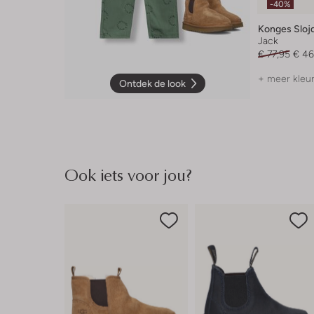
-40%
Konges Sloj
Jack
€ 77,95
€ 46
+ meer kleu
Ontdek de look
Ook iets voor jou?