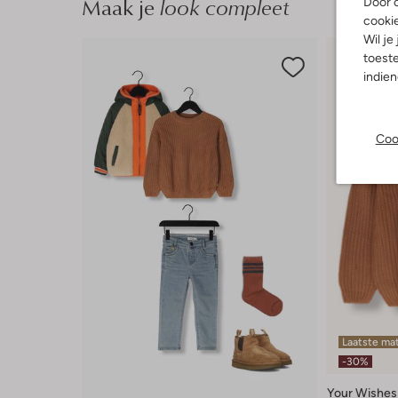
Maak je
look compleet
Door o
cooki
Wil je
toeste
indie
Coo
Laatste ma
-30%
Your Wishes