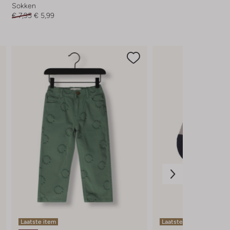
Sokken
€ 7,95
€ 5,99
Laatste item
Laatste items