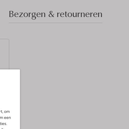
Bezorgen & retourneren
lt
rt, om
om een
ies.