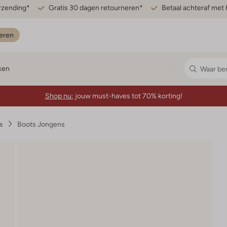
erzending*
Gratis 30 dagen retourneren*
Betaal achteraf met 
eren
ken
Shop nu:
jouw must-haves tot 70% korting!
s
Boots Jongens