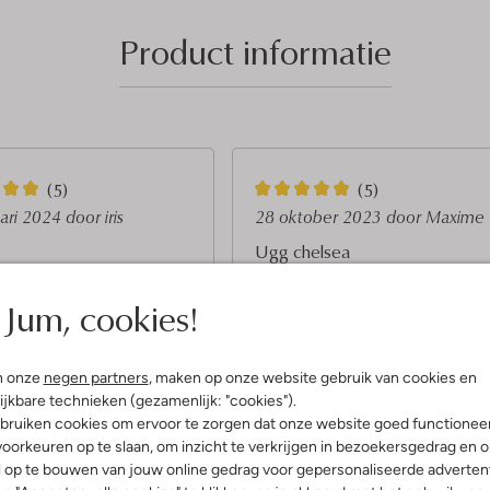
Product informatie
5
(5)
(5)
S
uari 2024
door iris
28 oktober 2023
door Maxime
t
Ugg chelsea
e
jne schoentjes, sluiten mooi
Mooie kwaliteit, stevige schoen, va
Jum, cookies!
 een maat groter besteld en
wel iets ruimer en breed, niet voor
r
n goed want t bont sluit
smalle voeten.
r
oi aan zo kunnen we er lang
en!
e
n onze
negen partners
, maken op onze website gebruik van cookies en
n
ijkbare technieken (gezamenlijk: "cookies").
bruiken cookies om ervoor te zorgen dat onze website goed functionee
oorkeuren op te slaan, om inzicht te verkrijgen in bezoekersgedrag en 
l op te bouwen van jouw online gedrag voor gepersonaliseerde advertent