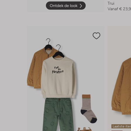
Trui
Ontdek de look
Vanaf
€ 23,
Laatste it