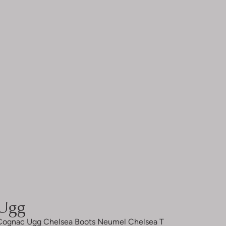
Ugg
Cognac Ugg Chelsea Boots Neumel Chelsea T