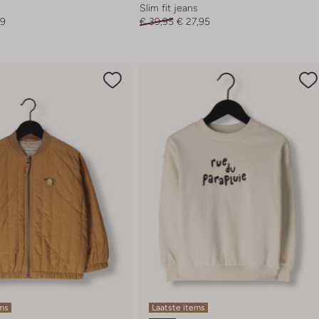
Slim fit jeans
99
€ 39,95
€ 27,95
ems
Laatste items