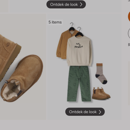
Ontdek de look
5 items
R
Ontdek de look