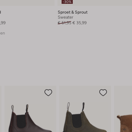
-30%
d
Sproet & Sprout
Sweater
,99
€ 51,95
€ 35,99
ren