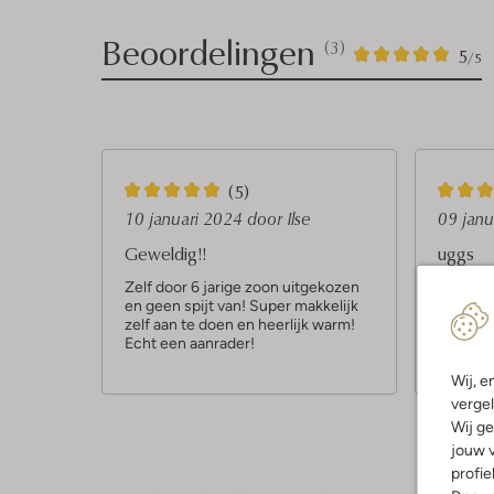
Beoordelingen
(3)
3
5
5
/5
Sterren
5
5
(5)
S
S
10 januari 2024
door Ilse
09 jan
t
t
Geweldig!!
uggs
e
e
Zelf door 6 jarige zoon uitgekozen
super fi
en geen spijt van! Super makkelijk
aan heb
r
r
zelf aan te doen en heerlijk warm!
die zate
r
r
Echt een aanrader!
toch mo
mee do
e
e
Wij, e
n
n
vergel
Wij ge
jouw v
profie