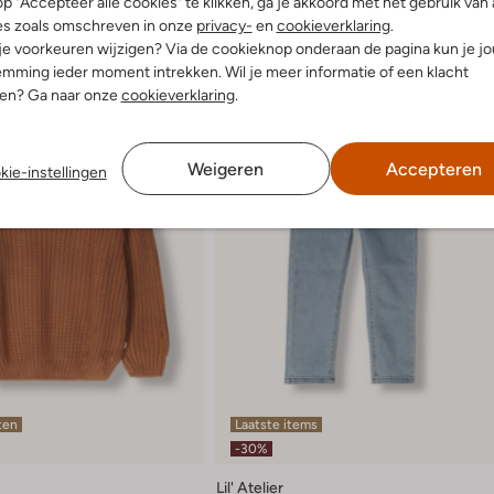
p "Accepteer alle cookies" te klikken, ga je akkoord met het gebruik van 
es zoals omschreven in onze
privacy-
en
cookieverklaring
.
 je voorkeuren wijzigen? Via de cookieknop onderaan de pagina kun je j
mming ieder moment intrekken. Wil je meer informatie of een klacht
nen? Ga naar onze
cookieverklaring
.
Weigeren
Accepteren
kie-instellingen
ten
Laatste items
-30%
Lil' Atelier