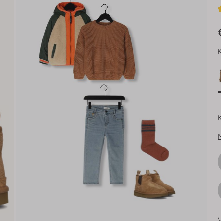
K
K
V