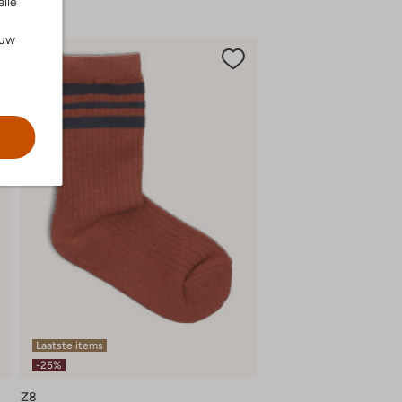
alle
ouw
Laatste items
-25%
Z8