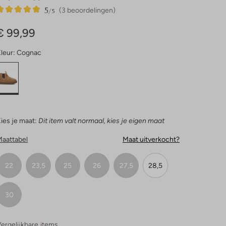
5
3
5
/5
(3 beoordelingen)
Sterren
€ 99,99
leur:
Cognac
ies je maat:
Dit item valt normaal, kies je eigen maat
Maattabel
Maat uitverkocht?
22
23,5
25
26
27,5
28,5
30
ergelijkbare items