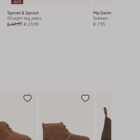
-60%
Sproet & Sprout
Mp Denmark
Straight leg jeans
Sokken
€ 58,95
€ 23,99
€ 7,95