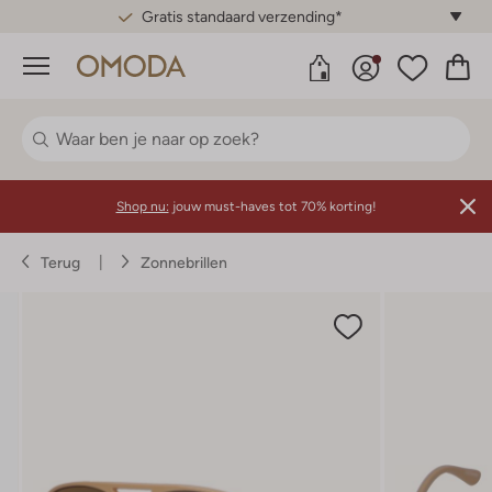
Gratis standaard verzending*
Menu
Shop nu:
jouw must-haves tot 70% korting!
Terug
Zonnebrillen