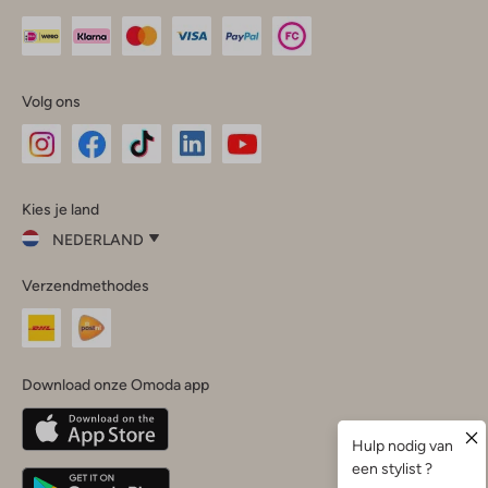
Volg ons
Omoda
Omoda
Omoda
Omoda
Omoda
Kies je land
Instagram
Facebook
TikTok
LinkedIn
YouTube
NEDERLAND
Kies
Verzendmethodes
je
Sluit
land
Nederland
België
(Nederlands)
Download onze Omoda app
Belgique
(Français)
Deutschland