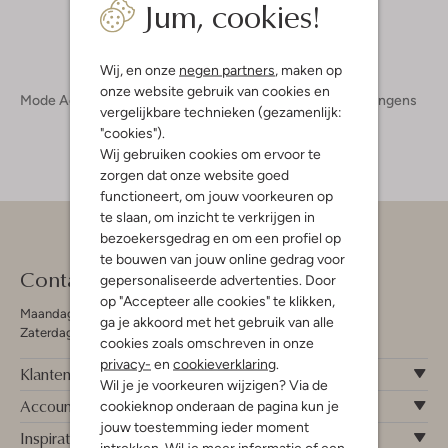
Jum, cookies!
Wij, en onze
negen partners
, maken op
onze website gebruik van cookies en
Mode Accessoires
Vlinderstrikjes
Vlinderstrikjes Jongens
vergelijkbare technieken (gezamenlijk:
"cookies").
Wij gebruiken cookies om ervoor te
zorgen dat onze website goed
functioneert, om jouw voorkeuren op
te slaan, om inzicht te verkrijgen in
bezoekersgedrag en om een profiel op
te bouwen van jouw online gedrag voor
Contact
gepersonaliseerde advertenties. Door
op "Accepteer alle cookies" te klikken,
Maandag - Vrijdag 09:00 - 19:00 uur
ga je akkoord met het gebruik van alle
Zaterdag 09:00 - 17:00 uur
cookies zoals omschreven in onze
privacy-
en
cookieverklaring
.
Klantenservice
Wil je je voorkeuren wijzigen? Via de
Account
cookieknop onderaan de pagina kun je
jouw toestemming ieder moment
Inspiratie
intrekken. Wil je meer informatie of een