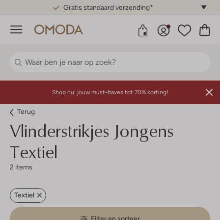
Gratis standaard verzending*
Menu
Shop nu:
jouw must-haves tot 70% korting!
Terug
Vlinderstrikjes Jongens
Textiel
2 items
Textiel
Filter en sorteer