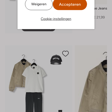
-60%
Accepteren
Weigeren
Indian Blue Jeans
Sweater
€ 54,99
€ 21,99
Cookie-instellingen
Ontdek de look