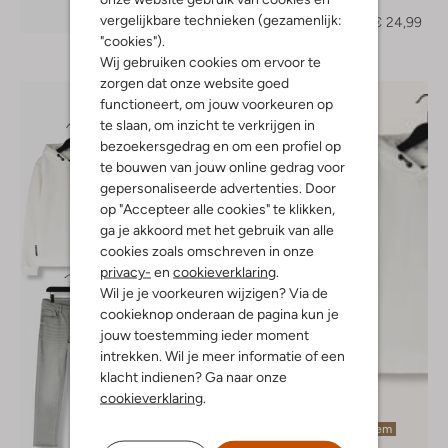
T-shirt
Ontdek de look
vergelijkbare technieken (gezamenlijk:
€ 49,99
€ 24,99
"cookies").
Wij gebruiken cookies om ervoor te
zorgen dat onze website goed
functioneert, om jouw voorkeuren op
te slaan, om inzicht te verkrijgen in
bezoekersgedrag en om een profiel op
te bouwen van jouw online gedrag voor
gepersonaliseerde advertenties. Door
op "Accepteer alle cookies" te klikken,
ga je akkoord met het gebruik van alle
cookies zoals omschreven in onze
privacy-
en
cookieverklaring
.
Wil je je voorkeuren wijzigen? Via de
cookieknop onderaan de pagina kun je
jouw toestemming ieder moment
intrekken. Wil je meer informatie of een
klacht indienen? Ga naar onze
cookieverklaring
.
Laatste item