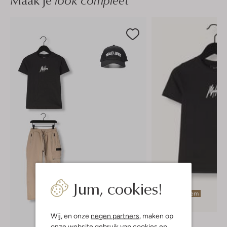
Maak je
Jum, cookies!
Laatste item
-50%
Wij, en onze
negen partners
, maken op
Malelions
onze website gebruik van cookies en