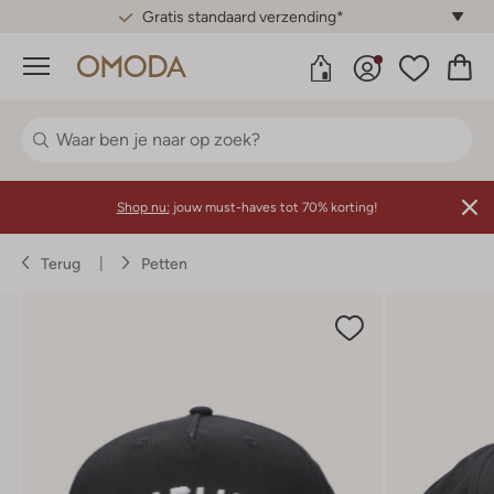
Gratis standaard verzending*
Menu
Shop nu:
jouw must-haves tot 70% korting!
Terug
Petten