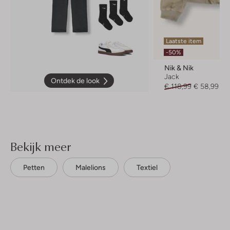
Laatste item
-50%
Nik & Nik
Jack
Ontdek de look
€ 118,99
€ 58,99
Bekijk meer
Petten
Malelions
Textiel