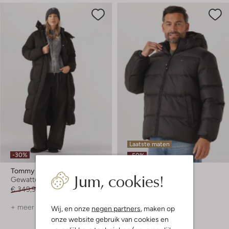
Laatste maten
-30%
-50%
Tommy Jeans
Tommy Jeans
Jum, cookies!
Gewatteerde jas
Gewatteerde jas
€ 349,99
€ 244,99
€ 249,99
€ 124,99
+ meer kleuren
Wij, en onze
negen partners
, maken op
onze website gebruik van cookies en