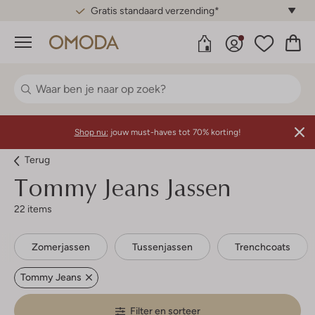
Gratis standaard verzending*
Menu
Shop nu:
jouw must-haves tot 70% korting!
Terug
Tommy Jeans
Jassen
22 items
Zomerjassen
Tussenjassen
Trenchcoats
Tommy Jeans
Filter en sorteer