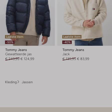
Laatste item
Laatste item
-50%
-40%
Tommy Jeans
Tommy Jeans
Gewatteerde jas
Jack
€ 249,99
€ 124,99
€ 139,95
€ 83,99
Kleding
Jassen