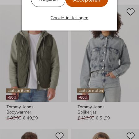
Cookie-instellingen
Laatste item
Laatste maten
-50%
-60%
Tommy Jeans
Tommy Jeans
Bodywarmer
Spijkerjas
€ 99,99
€ 49,99
€ 129,99
€ 51,99