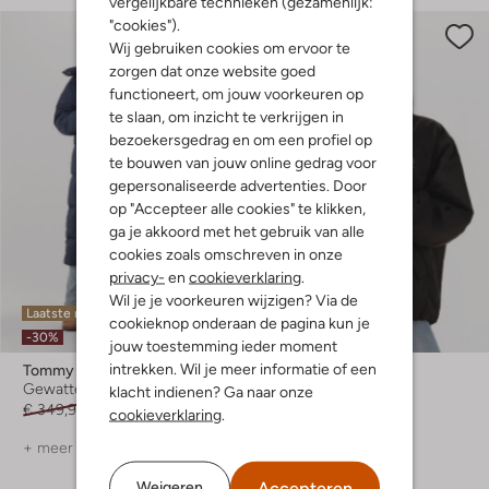
vergelijkbare technieken (gezamenlijk:
"cookies").
Wij gebruiken cookies om ervoor te
zorgen dat onze website goed
functioneert, om jouw voorkeuren op
te slaan, om inzicht te verkrijgen in
bezoekersgedrag en om een profiel op
te bouwen van jouw online gedrag voor
gepersonaliseerde advertenties. Door
op "Accepteer alle cookies" te klikken,
ga je akkoord met het gebruik van alle
cookies zoals omschreven in onze
privacy-
en
cookieverklaring
.
Wil je je voorkeuren wijzigen? Via de
Laatste maten
Laatste maten
cookieknop onderaan de pagina kun je
-30%
-50%
jouw toestemming ieder moment
intrekken. Wil je meer informatie of een
Tommy Jeans
Tommy Jeans
Gewatteerde jas
Jack
klacht indienen? Ga naar onze
€ 349,99
€ 244,99
€ 199,99
€ 99,99
cookieverklaring
.
+ meer kleuren
Accepteren
Weigeren