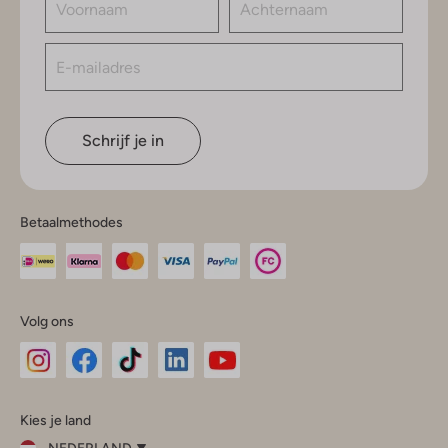
Schrijf je in
Betaalmethodes
Volg ons
Omoda
Omoda
Omoda
Omoda
Omoda
Kies je land
Instagram
Facebook
TikTok
LinkedIn
YouTube