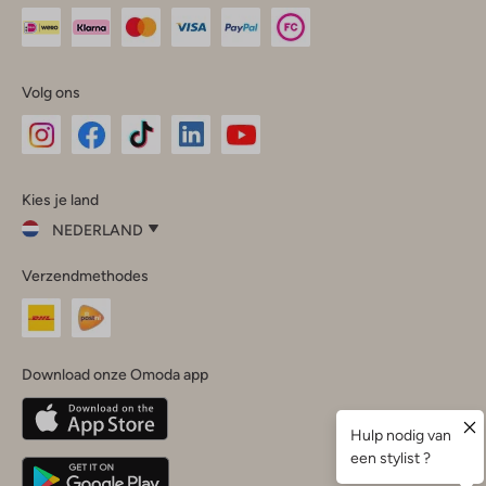
Volg ons
Omoda
Omoda
Omoda
Omoda
Omoda
Kies je land
Instagram
Facebook
TikTok
LinkedIn
YouTube
NEDERLAND
Kies
Verzendmethodes
je
Sluit
land
Nederland
België
(Nederlands)
Download onze Omoda app
Belgique
(Français)
Deutschland