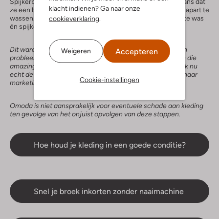
Spijkerbroeken kun je het beste apart wassen. Er is een kans dat
klacht indienen? Ga naar onze
ze een beetje kleur afgeven dus dan is het slimmer om ze apart te
wassen. Vanaf nu heb je dus witte was, donkere was, bonte was
cookieverklaring
.
én spijkerbroekenwas.
Dit waren mijn tips & tricks om het spijkerbroeken wassen
Accepteren
Weigeren
probleem te verhelpen. Zo kun jij nog langer genieten van die
amazing jeans en loop je er heerlijk fris en fruitig bij. Ben ik nu
echt de gouden tip vergeten? Stuur dan snel een mailtje naar
Cookie-instellingen
marketing@omoda.nl en dan zet ik hem erbij.
Omoda is niet aansprakelijk voor eventuele schade aan kleding
ten gevolge van het onjuist opvolgen van deze stappen.
Hoe houd je kleding in een goede conditie?
Snel je broek inkorten zonder naaimachine