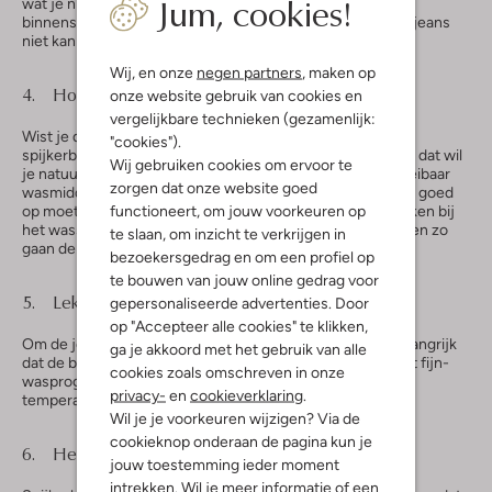
Jum, cookies!
wat je niet mag vergeten. Was je spijkerbroeken altijd
binnenstebuiten met de knopen en ritsen dicht, zodat de jeans
niet kan beschadigen.
Wij, en onze
negen partners
, maken op
4. Houd het vloeibaar
onze website gebruik van cookies en
vergelijkbare technieken (gezamenlijk:
Wist je dat wasmiddel in poedervorm slecht is voor je
"cookies").
spijkerbroeken? Het laat heel makkelijk vlekken achter en dat wil
Wij gebruiken cookies om ervoor te
je natuurlijk niet hebben. Gebruik daarom alleen maar vloeibaar
zorgen dat onze website goed
wasmiddel als je spijkerbroeken gaat wassen. Waar je ook goed
functioneert, om jouw voorkeuren op
op moet letten is dat je nooit wasverzachter moet gebruiken bij
het wassen van jeans. Dit is niet goed voor de elasticiteit en zo
te slaan, om inzicht te verkrijgen in
gaan de spijkerbroeken sneller slijten.
bezoekersgedrag en om een profiel op
te bouwen van jouw online gedrag voor
5. Lekker koel
gepersonaliseerde advertenties. Door
op "Accepteer alle cookies" te klikken,
Om de jeans zo lang mogelijk te kunnen dragen is het belangrijk
ga je akkoord met het gebruik van alle
dat de broeken worden gewassen op 30 graden en op het fijn-
cookies zoals omschreven in onze
wasprogramma. Dan weet je gelijk dat ze op een lage
privacy-
en
cookieverklaring
.
temperatuur wordt gewassen.
Wil je je voorkeuren wijzigen? Via de
cookieknop onderaan de pagina kun je
6. Helemaal alleen
jouw toestemming ieder moment
intrekken. Wil je meer informatie of een