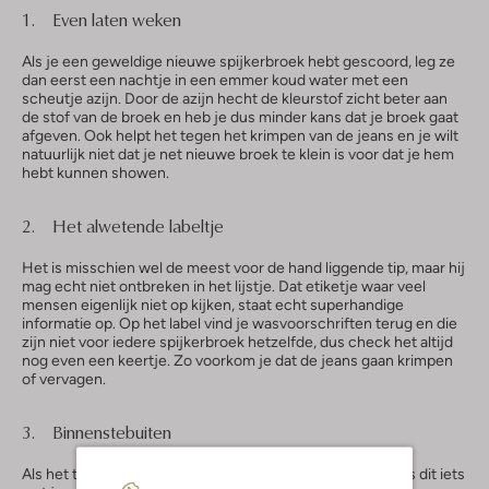
1. Even laten weken
Als je een geweldige nieuwe spijkerbroek hebt gescoord, leg ze
dan eerst een nachtje in een emmer koud water met een
scheutje azijn. Door de azijn hecht de kleurstof zicht beter aan
de stof van de broek en heb je dus minder kans dat je broek gaat
afgeven. Ook helpt het tegen het krimpen van de jeans en je wilt
natuurlijk niet dat je net nieuwe broek te klein is voor dat je hem
hebt kunnen showen.
2. Het alwetende labeltje
Het is misschien wel de meest voor de hand liggende tip, maar hij
mag echt niet ontbreken in het lijstje. Dat etiketje waar veel
mensen eigenlijk niet op kijken, staat echt superhandige
informatie op. Op het label vind je wasvoorschriften terug en die
zijn niet voor iedere spijkerbroek hetzelfde, dus check het altijd
nog even een keertje. Zo voorkom je dat de jeans gaan krimpen
of vervagen.
3. Binnenstebuiten
Als het toch echt tijd is om de jeans te gaan wassen dan is dit iets