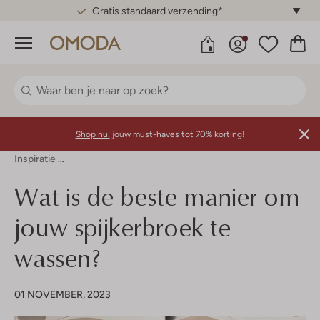
Gratis standaard verzending*
Menu
Shop nu:
jouw must-haves tot 70% korting!
Inspiratie
Wat Is De Beste Manier Om Jouw Spijkerbroek Te Wass
Wat is de beste manier om
jouw spijkerbroek te
wassen?
01 NOVEMBER, 2023