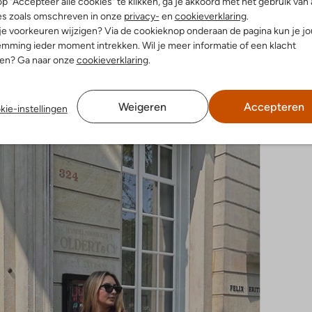
p "Accepteer alle cookies" te klikken, ga je akkoord met het gebruik van 
Anonymous Copenhagen
Lodi
es zoals omschreven in onze
privacy-
en
cookieverklaring
.
's
Hoge laarzen
Pumps
 je voorkeuren wijzigen? Via de cookieknop onderaan de pagina kun je j
€ 31,99
€ 279,95
€ 139,99
€ 159,95
€ 111,99
mming ieder moment intrekken. Wil je meer informatie of een klacht
nen? Ga naar onze
cookieverklaring
.
da Friend Sophie Jolie.
Weigeren
Accepteren
kie-instellingen