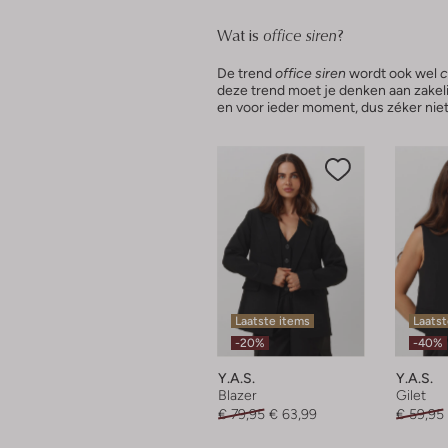
Wat is
office siren
?
De trend
office siren
wordt ook wel
c
deze trend moet je denken aan zakelijk
en voor ieder moment, dus zéker niet
Laatste items
Laatst
-20%
-40%
Y.a.s.
Y.a.s.
Blazer
Gilet
€ 79,95
€ 63,99
€ 59,95