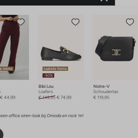
e items
Laatste items
-50%
Bibi Lou
Notre-V
n
Loafers
Schoudertas
€ 44,99
€ 149,95
€ 74,99
€ 119,95
 een office siren-look bij Omoda en rock 'm!