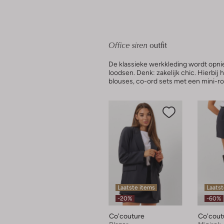
Office siren
outfit
De klassieke werkkleding wordt opn
loodsen. Denk: zakelijk chic. Hierbij 
blouses, co-ord sets met een mini-r
Laatste items
Laats
-20%
-60%
Co'couture
Co'cout