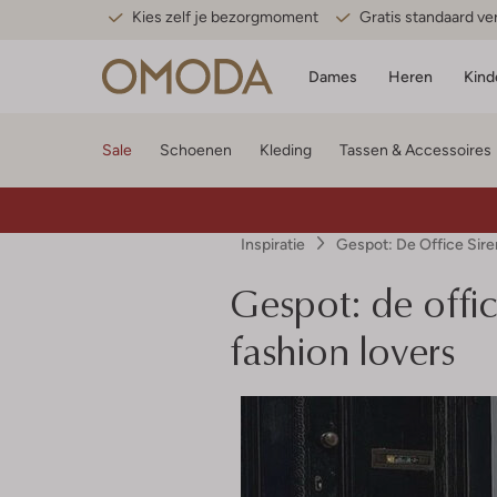
Kies zelf je bezorgmoment
Gratis standaard v
Dames
Heren
Kind
Sale
Schoenen
Kleding
Tassen & Accessoires
Inspiratie
Gespot: De Office Siren
Gespot: de office
fashion lovers