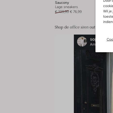
Door o
Saucony
Bronx
cooki
Lage sneakers
Ballerina
Wil je
€ 109,99
€ 76,99
€ 79,99
toeste
indie
Shop de
office siren
outfit van Omo
Coo