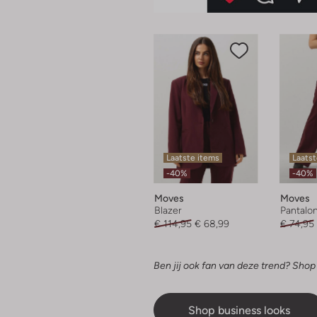
Laatste items
Laatst
-40%
-40%
Moves
Moves
Blazer
Pantalo
€ 114,95
€ 68,99
€ 74,95
Ben jij ook fan van deze trend? Shop
Shop business looks