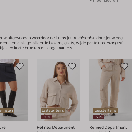
+ meer kleuren
ieuw uitgevonden waardoor de items jou
fashionable
door jouw dag
horen items als getailleerde blazers, gilets, wijde pantalons,
cropped
okjes en korte broeken en lange mantels.
te maten
Laatste items
Laatste items
-50%
-50%
ure
Refined Department
Refined Department