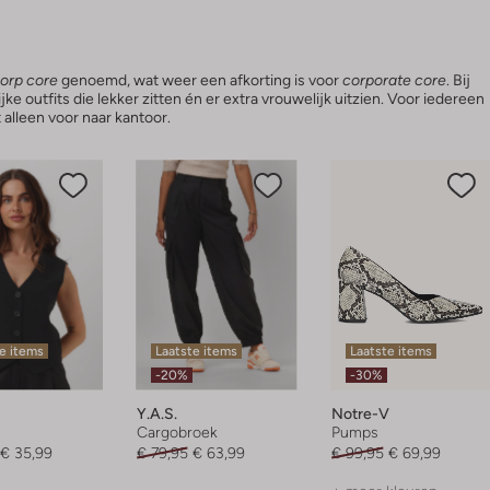
orp core
genoemd, wat weer een afkorting is voor
corporate core
. Bij
e outfits die lekker zitten én er extra vrouwelijk uitzien. Voor iedereen
 alleen voor naar kantoor.
e items
Laatste items
Laatste items
-20%
-30%
Y.a.s.
Notre-V
Cargobroek
Pumps
€ 35,99
€ 79,95
€ 63,99
€ 99,95
€ 69,99