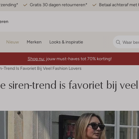
erzending*
Gratis 30 dagen retourneren*
Betaal achteraf met 
eren
Nieuw
Merken
Looks & inspiratie
Shop nu:
jouw must-haves tot 70% korting!
-Trend Is Favoriet Bij Veel Fashion Lovers
 siren-trend is favoriet bij veel