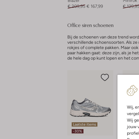
Blazer
Minirok
€ 209,95
€ 167,99
€ 129,9
Office siren schoenen
Bij de schoenen van deze trend wordt
verschillende schoensoorten. Als ze 
rokjes of complete pakken. Maar ook ba
paar hakken gaat: deze zijn, als je he
de hele dag op kunt lopen en het comf
Wij, e
vergel
Wij ge
Laatste items
Laatst
jouw v
-30%
-60%
profie