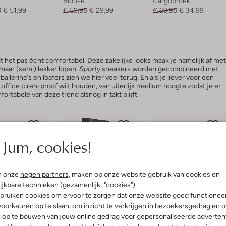
Blouse
Cargobroek
5
€ 51,99
€ 59,95
€ 29,99
€ 69,95
€ 34,99
 het pas écht comfortabel. Deze zakelijke looks maak je namelijk af met
maar (semi) lekker lopen.
Sporty
sneakers worden gecombineerd met
llerina's en loafers zien we hier veel terug. En als je liever voor een
t office ciren-proof wilt houden, van uiterlijk medium hoogte zodat je er
ortabele van deze trend alsnog in takt blijft.
Jum, cookies!
n onze
negen partners
, maken op onze website gebruik van cookies en
ijkbare technieken (gezamenlijk: "cookies").
bruiken cookies om ervoor te zorgen dat onze website goed functionee
e items
Laatste items
Laatste items
oorkeuren op te slaan, om inzicht te verkrijgen in bezoekersgedrag en 
-50%
-30%
l op te bouwen van jouw online gedrag voor gepersonaliseerde advertent