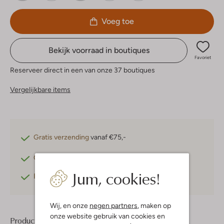
Voeg toe
Bekijk voorraad in boutiques
Favoriet
Reserveer direct in een van onze 37 boutiques
Vergelijkbare items
Gratis verzending
vanaf €75,-
Gratis retourneren
binnen 30 dagen*
Jum, cookies!
Betaal achteraf
met Klarna
Wij, en onze
negen partners
, maken op
onze website gebruik van cookies en
Product informatie