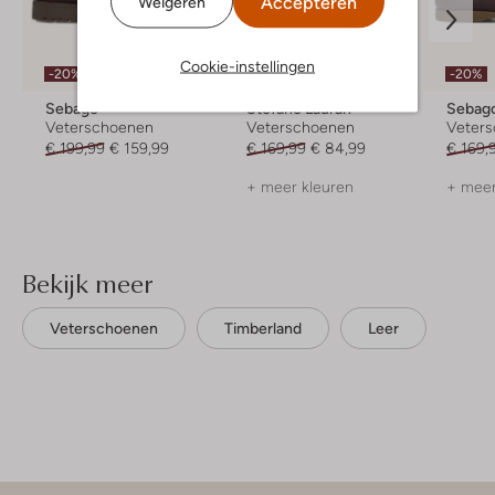
Accepteren
Weigeren
Cookie-instellingen
-20%
-50%
-20%
Sebago
Stefano Lauran
Sebag
Veterschoenen
Veterschoenen
Veter
€ 199,99
€ 159,99
€ 169,99
€ 84,99
€ 169,
+ meer kleuren
+ meer
Bekijk meer
Veterschoenen
Timberland
Leer