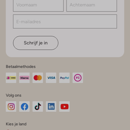
Schrijf je in
Betaalmethodes
Volg ons
Omoda
Omoda
Omoda
Omoda
Omoda
Kies je land
Instagram
Facebook
TikTok
LinkedIn
YouTube