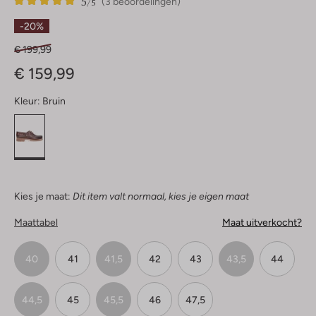
5
3
5
/5
(3 beoordelingen)
Sterren
-20%
€ 199,99
€ 159,99
Kleur:
Bruin
Kies je maat:
Dit item valt normaal, kies je eigen maat
Maattabel
Maat uitverkocht?
40
41
41,5
42
43
43,5
44
44,5
45
45,5
46
47,5