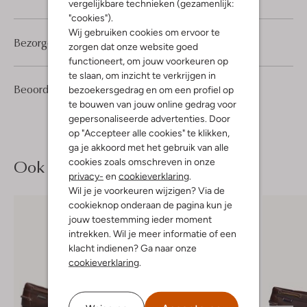
vergelijkbare technieken (gezamenlijk:
"cookies").
Wij gebruiken cookies om ervoor te
Bezorgen & retourneren
zorgen dat onze website goed
functioneert, om jouw voorkeuren op
te slaan, om inzicht te verkrijgen in
3
5
Beoordelingen
(3)
bezoekersgedrag en om een profiel op
5
/5
Sterren
te bouwen van jouw online gedrag voor
gepersonaliseerde advertenties. Door
op "Accepteer alle cookies" te klikken,
ga je akkoord met het gebruik van alle
Ook iets voor jou?
cookies zoals omschreven in onze
privacy-
en
cookieverklaring
.
Wil je je voorkeuren wijzigen? Via de
cookieknop onderaan de pagina kun je
jouw toestemming ieder moment
intrekken. Wil je meer informatie of een
klacht indienen? Ga naar onze
cookieverklaring
.