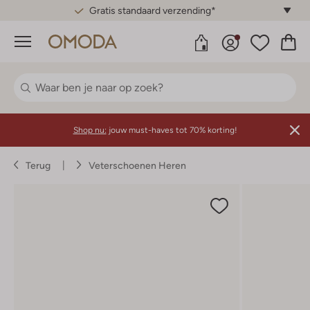
Gratis standaard verzending*
Menu
Shop nu:
jouw must-haves tot 70% korting!
Terug
Veterschoenen Heren