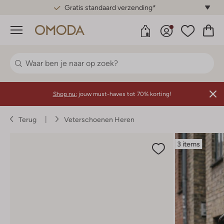
Gratis standaard verzending*
Menu
Shop nu:
jouw must-haves tot 70% korting!
Terug
Veterschoenen Heren
3 items