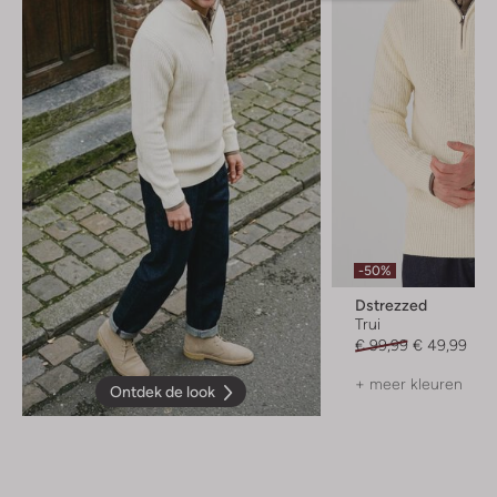
-50%
Dstrezzed
Trui
€ 99,99
€ 49,99
+ meer kleuren
Ontdek de look