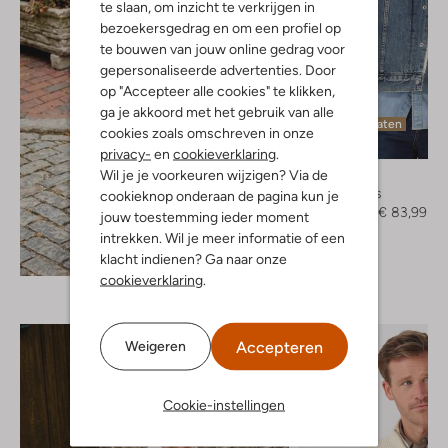
te slaan, om inzicht te verkrijgen in
bezoekersgedrag en om een profiel op
te bouwen van jouw online gedrag voor
gepersonaliseerde advertenties. Door
op "Accepteer alle cookies" te klikken,
ga je akkoord met het gebruik van alle
Laatste maten
cookies zoals omschreven in onze
-40%
privacy-
en
cookieverklaring
.
Wil je je voorkeuren wijzigen? Via de
Levi's
Spijkerjas
cookieknop onderaan de pagina kun je
€ 139,99
€ 83,99
jouw toestemming ieder moment
intrekken. Wil je meer informatie of een
Ontdek de look
klacht indienen? Ga naar onze
cookieverklaring
.
Accepteren
Weigeren
Cookie-instellingen