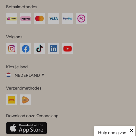
Betaalmethodes
Volg ons
Omoda
Omoda
Omoda
Omoda
Omoda
Kies je land
Instagram
Facebook
TikTok
LinkedIn
YouTube
NEDERLAND
Kies
Verzendmethodes
je
Sluit
land
Nederland
België
(Nederlands)
Download onze Omoda app
Belgique
(Français)
Deutschland