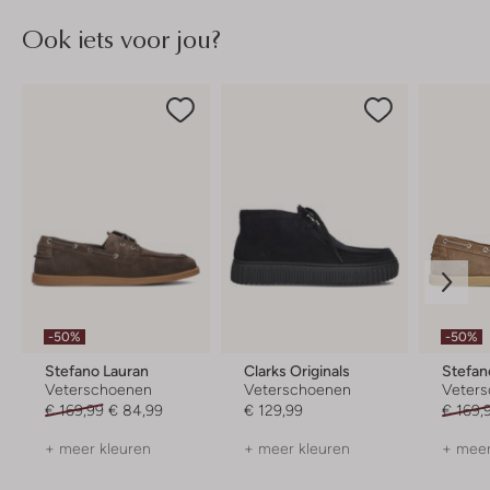
Ook iets voor jou?
-50%
-50%
Stefano Lauran
Clarks Originals
Stefan
Veterschoenen
Veterschoenen
Veter
€ 169,99
€ 84,99
€ 129,99
€ 169,
+ meer kleuren
+ meer kleuren
+ meer