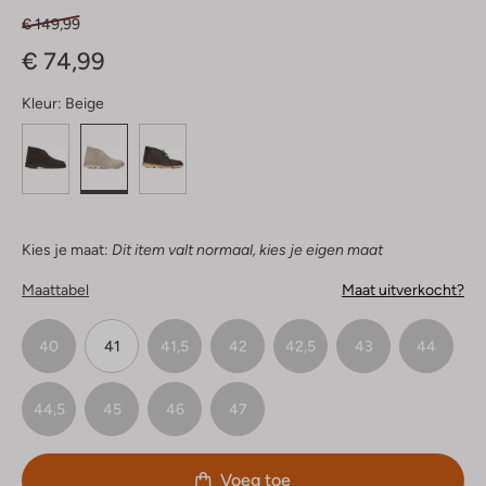
€ 149,99
€ 74,99
Kleur:
Beige
Kies je maat:
Dit item valt normaal, kies je eigen maat
Maattabel
Maat uitverkocht?
40
41
41,5
42
42,5
43
44
44,5
45
46
47
Voeg toe