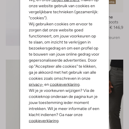
Laatste items
onze website gebruik van cookies en
-30%
vergelijkbare technieken (gezamenlijk:
Blundstone
"cookies").
Chelsea boots
Wij gebruiken cookies om ervoor te
€ 209,95
€ 146,99
zorgen dat onze website goed
functioneert, om jouw voorkeuren op
+ meer kleuren
Ontdek de look
te slaan, om inzicht te verkrijgen in
bezoekersgedrag en om een profiel op
te bouwen van jouw online gedrag voor
gepersonaliseerde advertenties. Door
op "Accepteer alle cookies" te klikken,
ga je akkoord met het gebruik van alle
cookies zoals omschreven in onze
privacy-
en
cookieverklaring
.
Wil je je voorkeuren wijzigen? Via de
cookieknop onderaan de pagina kun je
jouw toestemming ieder moment
intrekken. Wil je meer informatie of een
klacht indienen? Ga naar onze
cookieverklaring
.