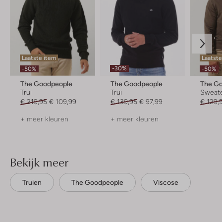
Laatste item
Laatste
-30%
-50%
-50%
The Goodpeople
The Goodpeople
The G
Trui
Trui
Sweat
€ 219,95
€ 109,99
€ 139,95
€ 97,99
€ 129,
+ meer kleuren
+ meer kleuren
Bekijk meer
Truien
The Goodpeople
Viscose