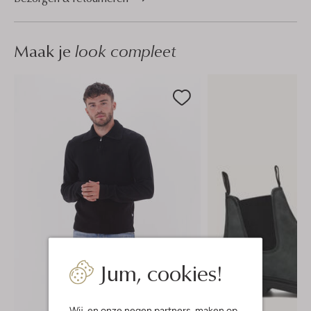
Maak je
look compleet
Jum, cookies!
Wij, en onze
negen partners
, maken op