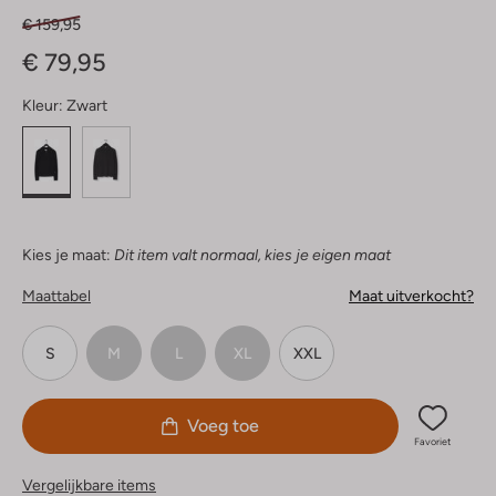
€ 159,95
€ 79,95
Kleur:
Zwart
Kies je maat:
Dit item valt normaal, kies je eigen maat
Maattabel
Maat uitverkocht?
S
M
L
XL
XXL
Voeg toe
Favoriet
Vergelijkbare items