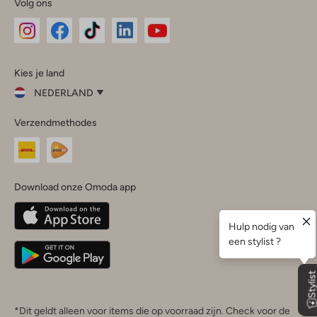
Volg ons
Omoda
Omoda
Omoda
Omoda
Omoda
Kies je land
Instagram
Facebook
TikTok
LinkedIn
YouTube
NEDERLAND
Kies
Verzendmethodes
je
Sluit
land
Nederland
België
(Nederlands)
Download onze Omoda app
Belgique
(Français)
Deutschland
*Dit geldt alleen voor items die op voorraad zijn. Check voor de