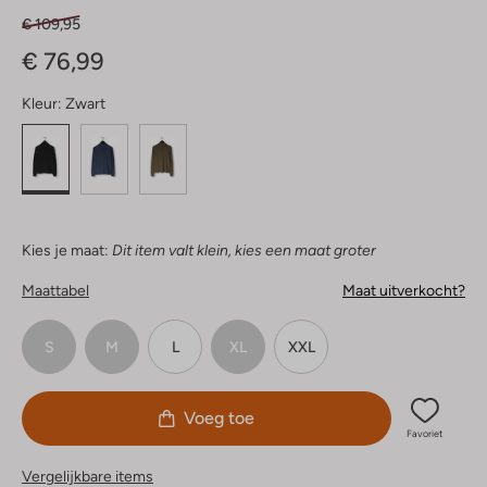
€ 109,95
€ 76,99
Kleur:
Zwart
Kies je maat:
Dit item valt klein, kies een maat groter
Maattabel
Maat uitverkocht?
S
M
L
XL
XXL
Voeg toe
Favoriet
Vergelijkbare items