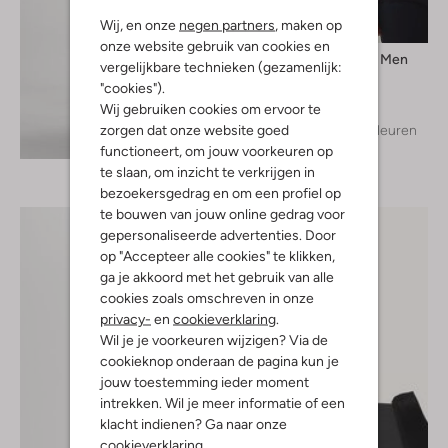
Wij, en onze
negen partners
, maken op
onze website gebruik van cookies en
Selected Men
vergelijkbare technieken (gezamenlijk:
T-shirt
"cookies").
€ 24,99
Wij gebruiken cookies om ervoor te
zorgen dat onze website goed
+ meer kleuren
Ontdek de look
functioneert, om jouw voorkeuren op
te slaan, om inzicht te verkrijgen in
bezoekersgedrag en om een profiel op
te bouwen van jouw online gedrag voor
gepersonaliseerde advertenties. Door
op "Accepteer alle cookies" te klikken,
ga je akkoord met het gebruik van alle
cookies zoals omschreven in onze
privacy-
en
cookieverklaring
.
Wil je je voorkeuren wijzigen? Via de
cookieknop onderaan de pagina kun je
jouw toestemming ieder moment
intrekken. Wil je meer informatie of een
klacht indienen? Ga naar onze
cookieverklaring
.