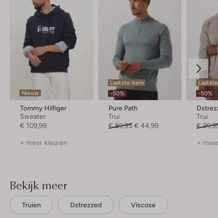
Laatste item
Laatst
Nieuw
-50%
-50%
Tommy Hilfiger
Pure Path
Dstrez
Sweater
Trui
Trui
€ 109,99
€ 89,95
€ 44,99
€ 99,9
+ meer kleuren
+ meer
Bekijk meer
Truien
Dstrezzed
Viscose