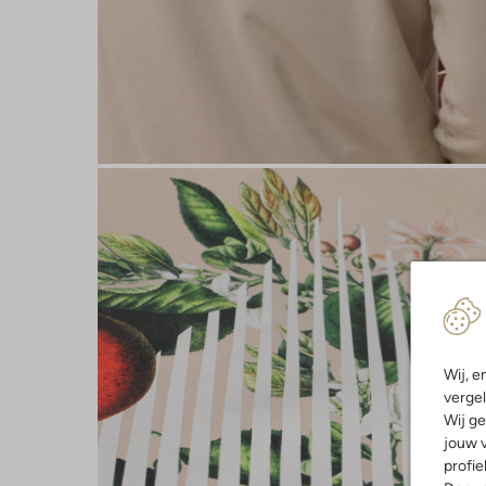
Wij, e
vergel
Wij ge
jouw v
profie