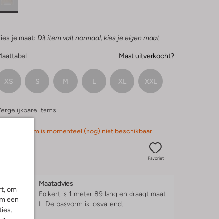
ies je maat:
Dit item valt normaal, kies je eigen maat
Maattabel
Maat uitverkocht?
XS
S
M
L
XL
XXL
ergelijkbare items
orry, dit item is momenteel (nog) niet beschikbaar.
Favoriet
Maatadvies
rt, om
Folkert is 1 meter 89 lang en draagt maat
om een
L.
De pasvorm is
losvallend
.
ies.