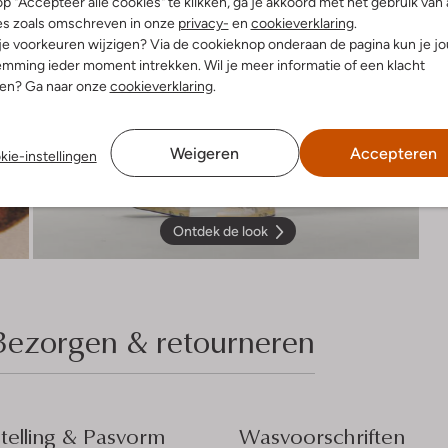
p "Accepteer alle cookies" te klikken, ga je akkoord met het gebruik van 
es zoals omschreven in onze
privacy-
en
cookieverklaring
.
 je voorkeuren wijzigen? Via de cookieknop onderaan de pagina kun je j
mming ieder moment intrekken. Wil je meer informatie of een klacht
nen? Ga naar onze
cookieverklaring
.
Weigeren
Accepteren
kie-instellingen
Ontdek de look
Bezorgen & retourneren
elling & Pasvorm
Wasvoorschriften