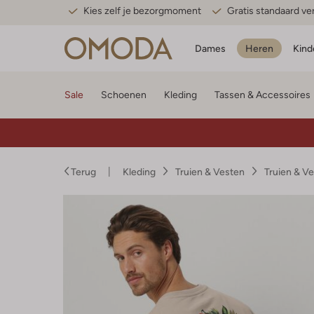
Kies zelf je bezorgmoment
Gratis standaard v
Dames
Heren
Kind
Sale
Schoenen
Kleding
Tassen & Accessoires
Terug
Kleding
Truien & Vesten
Truien & V