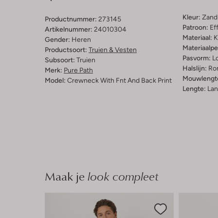
Kleur:
Zand
Productnummer:
273145
Patroon:
Ef
Artikelnummer:
24010304
Materiaal:
K
Gender:
Heren
Materiaalp
Productsoort:
Truien & Vesten
Pasvorm:
L
Subsoort:
Truien
Halslijn:
Ro
Merk:
Pure Path
Mouwlengt
Model:
Crewneck With Fnt And Back Print
Lengte:
Lan
Maak je
look compleet