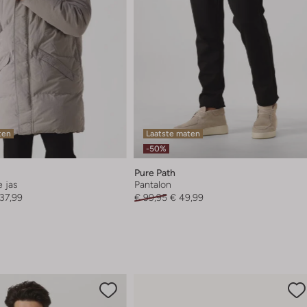
ten
Laatste maten
-50%
Pure Path
 jas
Pantalon
137,99
€ 99,95
€ 49,99