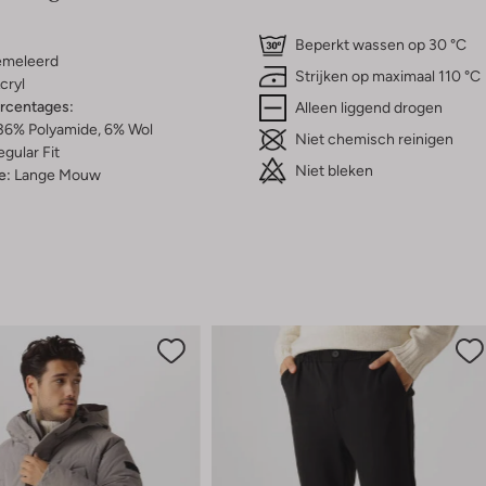
Beperkt wassen op 30 °C
meleerd
Strijken op maximaal 110 °C
cryl
ercentages:
Alleen liggend drogen
 36% Polyamide, 6% Wol
Niet chemisch reinigen
gular Fit
Niet bleken
e:
Lange Mouw