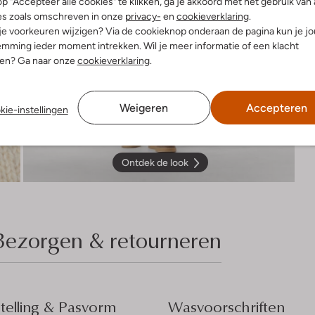
p "Accepteer alle cookies" te klikken, ga je akkoord met het gebruik van 
es zoals omschreven in onze
privacy-
en
cookieverklaring
.
 je voorkeuren wijzigen? Via de cookieknop onderaan de pagina kun je j
mming ieder moment intrekken. Wil je meer informatie of een klacht
nen? Ga naar onze
cookieverklaring
.
Weigeren
Accepteren
kie-instellingen
Ontdek de look
Bezorgen & retourneren
elling & Pasvorm
Wasvoorschriften