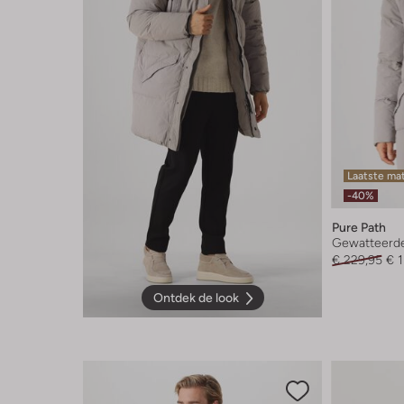
Laatste ma
-40%
Pure Path
Gewatteerde
€ 229,95
€ 
Ontdek de look