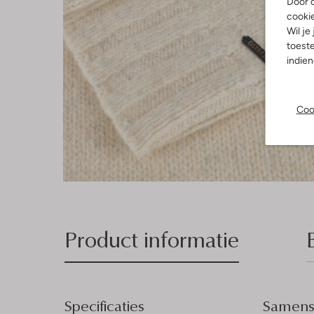
Door o
cooki
Wil je
toeste
indie
Coo
Product informatie
Specificaties
Samenst