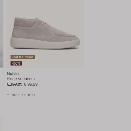
Laatste items
-50%
Nubikk
Hoge sneakers
€ 199,95
€ 99,99
+ meer kleuren