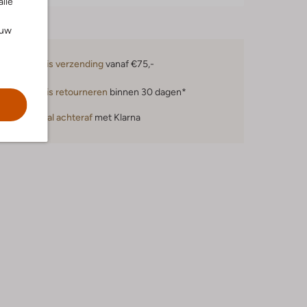
alle
ouw
Gratis verzending
vanaf €75,-
Gratis retourneren
binnen 30 dagen*
Betaal achteraf
met Klarna