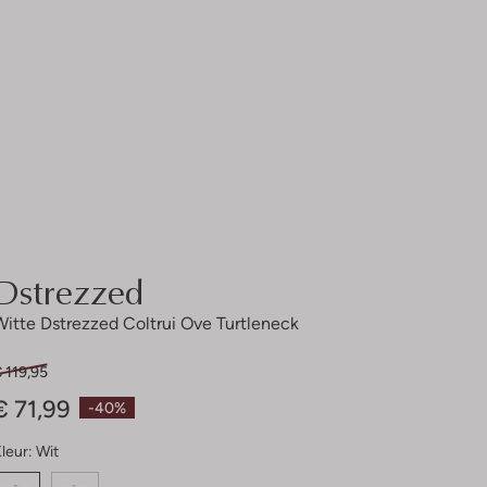
Dstrezzed
Witte Dstrezzed Coltrui Ove Turtleneck
 119,95
€ 71,99
-40%
leur:
Wit