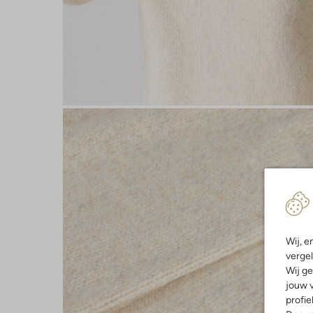
Wij, e
vergel
Wij ge
jouw v
profie