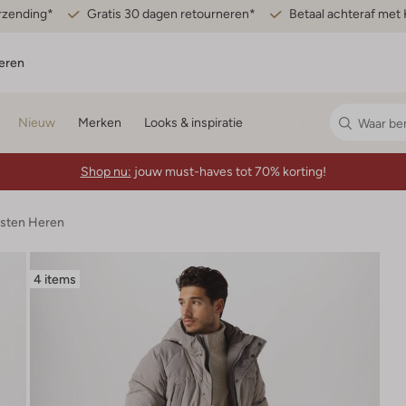
erzending*
Gratis 30 dagen retourneren*
Betaal achteraf met 
eren
Nieuw
Merken
Looks & inspiratie
Shop nu:
jouw must-haves tot 70% korting!
esten Heren
4 items