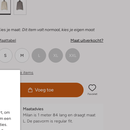
ies je maat:
Dit item valt normaal, kies je eigen maat
Maattabel
Maat uitverkocht?
S
M
L
XL
XXL
ergelijkbare items
Voeg toe
Favoriet
Maatadvies
rt, om
Milan is 1 meter 84 lang en draagt maat
om een
L.
De pasvorm is
regular fit
.
ies.