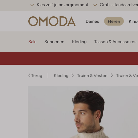
Kies zelf je bezorgmoment
Gratis standaard v
Dames
Heren
Kind
Sale
Schoenen
Kleding
Tassen & Accessoires
Terug
Kleding
Truien & Vesten
Truien & V