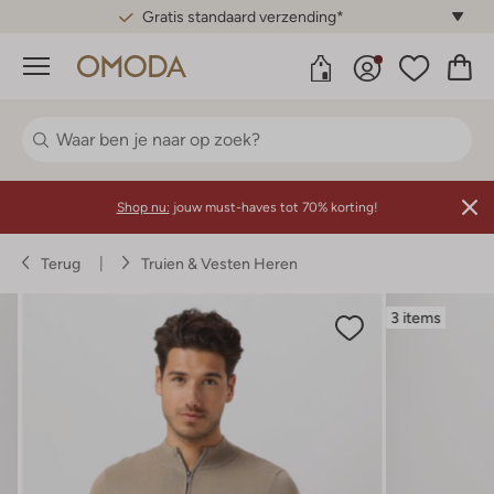
Gratis standaard verzending*
Menu
Shop nu:
jouw must-haves tot 70% korting!
Terug
Truien & Vesten Heren
3 items