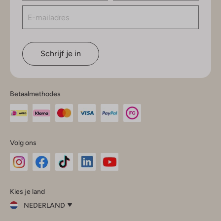
Schrijf je in
Betaalmethodes
Volg ons
Omoda
Omoda
Omoda
Omoda
Omoda
Kies je land
Instagram
Facebook
TikTok
LinkedIn
YouTube
NEDERLAND
Kies