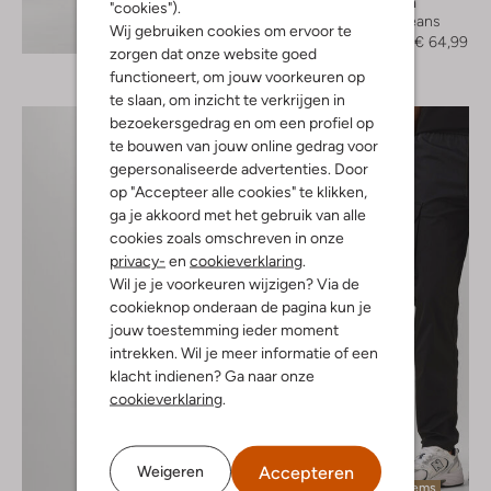
Pure Path
"cookies").
Slim fit jeans
Ontdek de look
Wij gebruiken cookies om ervoor te
€ 129,95
€ 64,99
zorgen dat onze website goed
functioneert, om jouw voorkeuren op
te slaan, om inzicht te verkrijgen in
bezoekersgedrag en om een profiel op
te bouwen van jouw online gedrag voor
gepersonaliseerde advertenties. Door
op "Accepteer alle cookies" te klikken,
ga je akkoord met het gebruik van alle
cookies zoals omschreven in onze
privacy-
en
cookieverklaring
.
Wil je je voorkeuren wijzigen? Via de
cookieknop onderaan de pagina kun je
jouw toestemming ieder moment
intrekken. Wil je meer informatie of een
klacht indienen? Ga naar onze
cookieverklaring
.
Accepteren
Weigeren
Laatste items