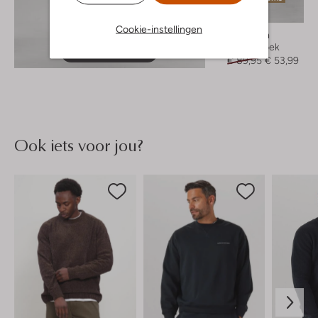
-40%
Cookie-instellingen
Pure Path
Cargobroek
Ontdek de look
€ 89,95
€ 53,99
Ook iets voor jou?