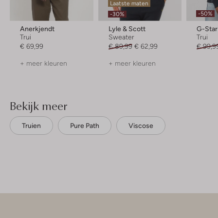
Laatste maten
-50%
-30%
Anerkjendt
Lyle & Scott
G-Sta
Trui
Sweater
Trui
€ 69,99
€ 89,99
€ 62,99
€ 99,9
+ meer kleuren
+ meer kleuren
Bekijk meer
Truien
Pure Path
Viscose