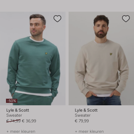
-50%
Lyle & Scott
Lyle & Scott
Sweater
Sweater
€ 74,99
€ 36,99
€ 79,99
+ meer kleuren
+ meer kleuren