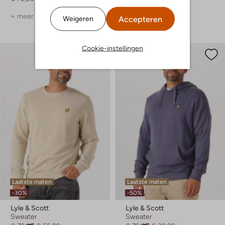
+ meer kleuren
+ meer kleuren
Accepteren
Weigeren
Cookie-instellingen
Laatste maten
Laatste maten
-30%
-50%
Lyle & Scott
Lyle & Scott
Sweater
Sweater