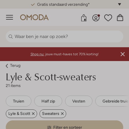
Gratis standaard verzending*
Menu
Shop nu:
jouw must-haves tot 70% korting!
Terug
Lyle & Scott-sweaters
21 items
Truien
Half zip
Vesten
Gebreide trui
Lyle & Scott
Sweaters
Filter en sorteer