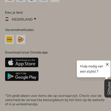
Omoda
Omoda
Omoda
Omoda
Omoda
Kies je land
Instagram
Facebook
TikTok
LinkedIn
YouTube
NEDERLAND
Kies
Verzendmethodes
je
Sluit
land
Nederland
België
(Nederlands)
Download onze Omoda app
Belgique
(Français)
Deutschland
*Dit geldt alleen voor items die op voorraad zijn. Check voor de
zekerheid de verwachte bezorgdatum bij het item op de website
of in je winkelmandje.