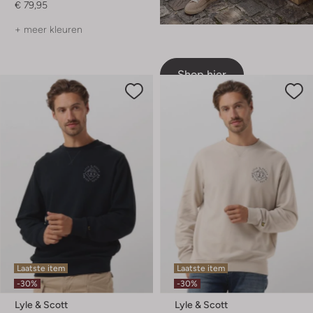
€ 79,95
+ meer kleuren
Shop hier
Laatste item
Laatste item
-30%
-30%
Lyle & Scott
Lyle & Scott