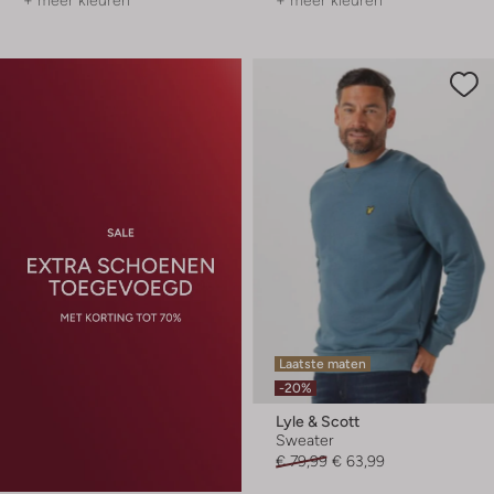
+ meer kleuren
+ meer kleuren
Laatste maten
-20%
Lyle & Scott
Sweater
€ 79,99
€ 63,99