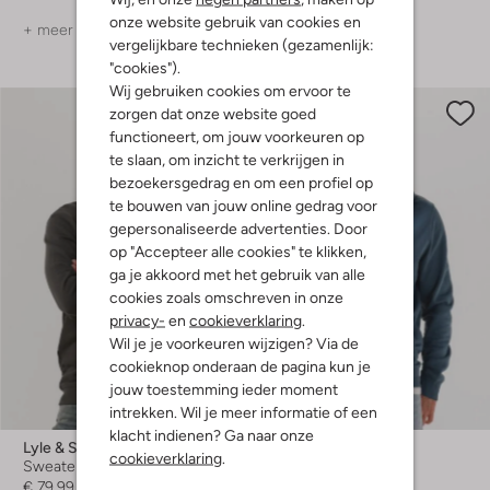
onze website gebruik van cookies en
+ meer kleuren
+ meer kleuren
vergelijkbare technieken (gezamenlijk:
"cookies").
Wij gebruiken cookies om ervoor te
zorgen dat onze website goed
functioneert, om jouw voorkeuren op
te slaan, om inzicht te verkrijgen in
bezoekersgedrag en om een profiel op
te bouwen van jouw online gedrag voor
gepersonaliseerde advertenties. Door
op "Accepteer alle cookies" te klikken,
ga je akkoord met het gebruik van alle
cookies zoals omschreven in onze
privacy-
en
cookieverklaring
.
Wil je je voorkeuren wijzigen? Via de
cookieknop onderaan de pagina kun je
jouw toestemming ieder moment
Laatste items
intrekken. Wil je meer informatie of een
-30%
klacht indienen? Ga naar onze
Lyle & Scott
Lyle & Scott
cookieverklaring
.
Sweater
Sweater
€ 79,99
€ 79,99
€ 55,99