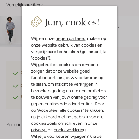
Vergelijkbare items
Jum, cookies!
Maatadvies
Robin is 1 meter 84 lang en draagt maat XL.
De
pasvorm is
regular fit
.
Wij, en onze
negen partners
, maken op
onze website gebruik van cookies en
vergelijkbare technieken (gezamenlijk:
"cookies").
Wij gebruiken cookies om ervoor te
zorgen dat onze website goed
Gratis verzending
vanaf €75,-
functioneert, om jouw voorkeuren op
te slaan, om inzicht te verkrijgen in
Gratis retourneren
binnen 30 dagen*
bezoekersgedrag en om een profiel op
Betaal achteraf
met Klarna
te bouwen van jouw online gedrag voor
gepersonaliseerde advertenties. Door
op "Accepteer alle cookies" te klikken,
ga je akkoord met het gebruik van alle
cookies zoals omschreven in onze
Product informatie
privacy-
en
cookieverklaring
.
Wil je je voorkeuren wijzigen? Via de