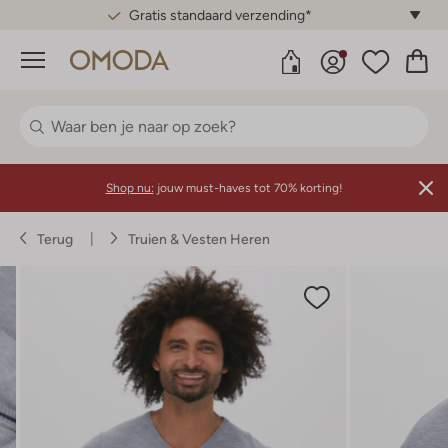
Gratis standaard verzending*
Menu
Shop nu:
jouw must-haves tot 70% korting!
Terug
Truien & Vesten Heren