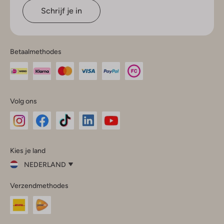
Schrijf je in
Betaalmethodes
Volg ons
Omoda
Omoda
Omoda
Omoda
Omoda
Kies je land
Instagram
Facebook
TikTok
LinkedIn
YouTube
NEDERLAND
Kies
Verzendmethodes
je
Sluit
land
Nederland