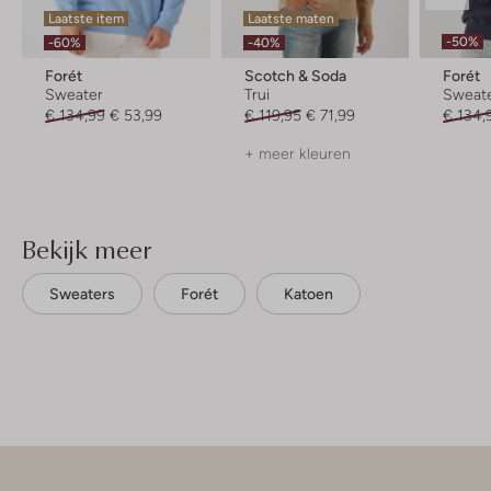
Laatste item
Laatste maten
-50%
-60%
-40%
Forét
Scotch & Soda
Forét
Sweater
Trui
Sweat
€ 134,99
€ 53,99
€ 119,95
€ 71,99
€ 134,
+ meer kleuren
Bekijk meer
Sweaters
Forét
Katoen