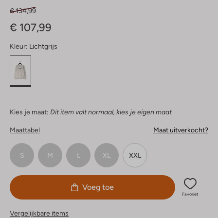
€ 134,99
€ 107,99
Kleur:
Lichtgrijs
Kies je maat:
Dit item valt normaal, kies je eigen maat
Maattabel
Maat uitverkocht?
S
M
L
XL
XXL
Voeg toe
Favoriet
Vergelijkbare items