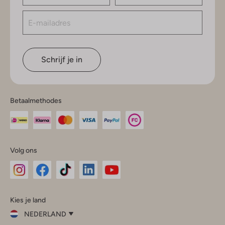
Schrijf je in
Betaalmethodes
Volg ons
Omoda
Omoda
Omoda
Omoda
Omoda
Kies je land
Instagram
Facebook
TikTok
LinkedIn
YouTube
NEDERLAND