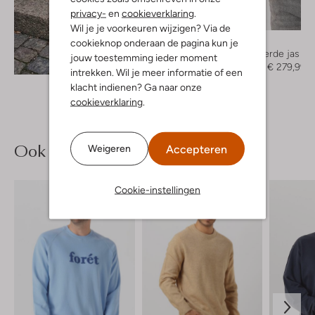
privacy-
en
cookieverklaring
.
-30%
Wil je je voorkeuren wijzigen? Via de
Forét
cookieknop onderaan de pagina kun je
Gewatteerde jas
jouw toestemming ieder moment
Ontdek de look
€ 399,99
€ 279,99
intrekken. Wil je meer informatie of een
klacht indienen? Ga naar onze
cookieverklaring
.
Ook iets voor jou?
Accepteren
Weigeren
Cookie-instellingen