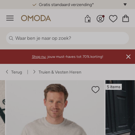
Gratis standaard verzending*
Menu
Shop nu:
jouw must-haves tot 70% korting!
Terug
Truien & Vesten Heren
5 items