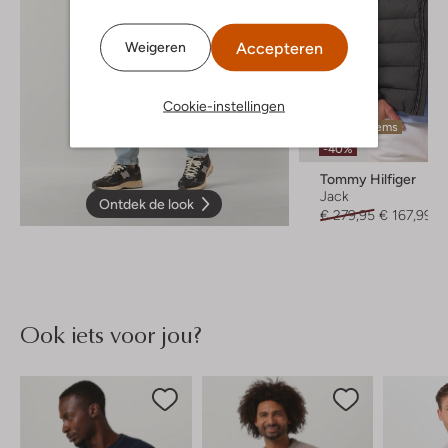
Accepteren
Weigeren
Cookie-instellingen
Laatste items
-40%
Tommy Hilfiger
Jack
Ontdek de look
€ 279,95
€ 167,99
Ook iets voor jou?