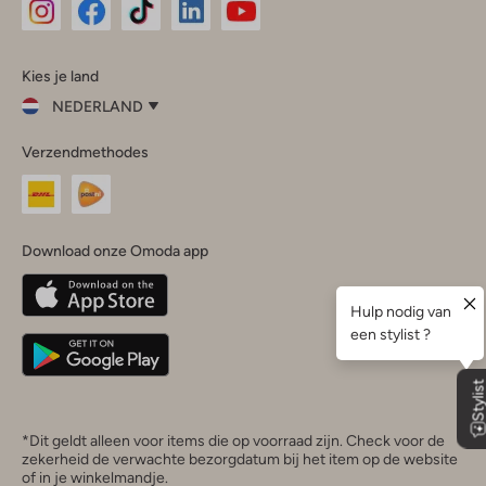
Omoda
Omoda
Omoda
Omoda
Omoda
Kies je land
Instagram
Facebook
TikTok
LinkedIn
YouTube
NEDERLAND
Kies
Verzendmethodes
je
Sluit
land
Nederland
België
(Nederlands)
Download onze Omoda app
Belgique
(Français)
Deutschland
*Dit geldt alleen voor items die op voorraad zijn. Check voor de
zekerheid de verwachte bezorgdatum bij het item op de website
of in je winkelmandje.