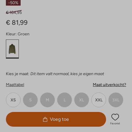
-50%
€ 164,95
€ 81,99
Kleur:
Groen
Kies je maat:
Dit item valt normaal, kies je eigen maat
Maattabel
Maat uitverkocht?
XS
S
M
L
XL
XXL
3XL
Voeg toe
Favoriet