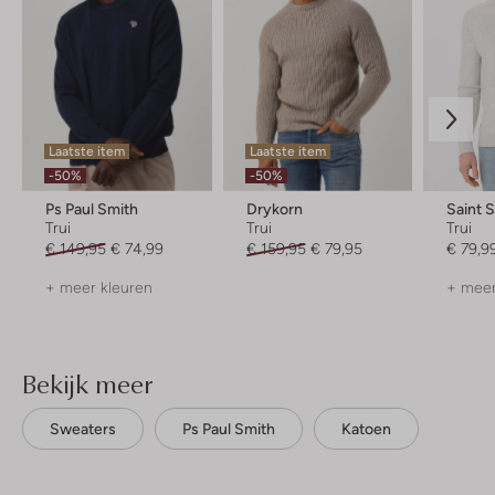
Laatste item
Laatste item
-50%
-50%
Ps Paul Smith
Drykorn
Saint 
Trui
Trui
Trui
€ 149,95
€ 74,99
€ 159,95
€ 79,95
€ 79,9
+ meer kleuren
+ meer
Bekijk meer
Sweaters
Ps Paul Smith
Katoen