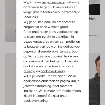
Wij, en onze
negen partners
, maken op
onze website gebruik van cookies en
vergelijkbare technieken (gezamenlijk:
"cookies").
Selected Men
Wij gebruiken cookies om ervoor te
T-shirt
zorgen dat onze website goed
€ 24,99
functioneert, om jouw voorkeuren op
+ meer kleuren
te slaan, om inzicht te verkrijgen in
Ontdek de look
bezoekersgedrag en om een profiel op
te bouwen van jouw online gedrag voor
gepersonaliseerde advertenties. Door
op "Accepteer alle cookies" te klikken,
ga je akkoord met het gebruik van alle
cookies zoals omschreven in onze
privacy-
en
cookieverklaring
.
Wil je je voorkeuren wijzigen? Via de
cookieknop onderaan de pagina kun je
jouw toestemming ieder moment
intrekken. Wil je meer informatie of een
klacht indienen? Ga naar onze
cookieverklaring
.