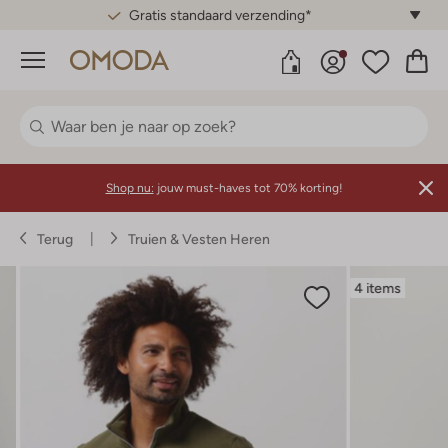
Gratis standaard verzending*
Menu
Shop nu:
jouw must-haves tot 70% korting!
Terug
Truien & Vesten Heren
4 items