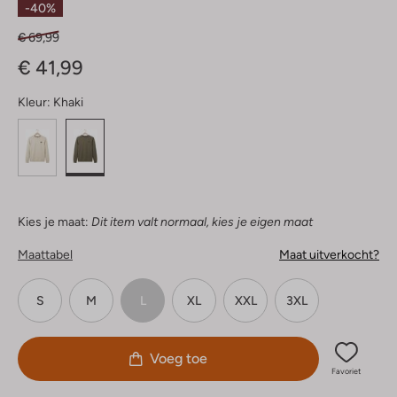
-40%
€ 69,99
€ 41,99
Kleur:
Khaki
Kies je maat:
Dit item valt normaal, kies je eigen maat
Maattabel
Maat uitverkocht?
S
M
L
XL
XXL
3XL
Voeg toe
Favoriet