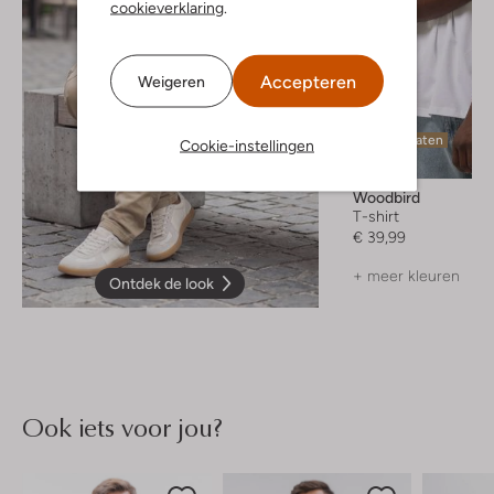
cookieverklaring
.
Accepteren
Weigeren
Laatste maten
Cookie-instellingen
Woodbird
T-shirt
€ 39,99
+ meer kleuren
Ontdek de look
Ook iets voor jou?