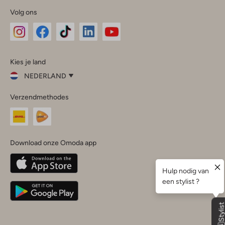
Volg ons
Omoda
Omoda
Omoda
Omoda
Omoda
Kies je land
Instagram
Facebook
TikTok
LinkedIn
YouTube
NEDERLAND
Kies
Verzendmethodes
je
Sluit
land
Nederland
België
(Nederlands)
Download onze Omoda app
Belgique
(Français)
Deutschland