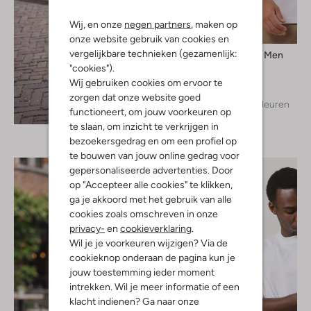
Wij, en onze
negen partners
, maken op
onze website gebruik van cookies en
vergelijkbare technieken (gezamenlijk:
Selected Men
T-shirt
"cookies").
€ 29,99
Wij gebruiken cookies om ervoor te
zorgen dat onze website goed
+ meer kleuren
Ontdek de look
functioneert, om jouw voorkeuren op
te slaan, om inzicht te verkrijgen in
bezoekersgedrag en om een profiel op
te bouwen van jouw online gedrag voor
gepersonaliseerde advertenties. Door
op "Accepteer alle cookies" te klikken,
ga je akkoord met het gebruik van alle
cookies zoals omschreven in onze
privacy-
en
cookieverklaring
.
Wil je je voorkeuren wijzigen? Via de
cookieknop onderaan de pagina kun je
jouw toestemming ieder moment
intrekken. Wil je meer informatie of een
klacht indienen? Ga naar onze