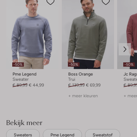
-50%
-50%
-50%
Pme Legend
Boss Orange
Jc Rag
Sweater
Trui
Sweat
€ 89,99
€ 44,99
€ 139,99
€ 69,99
€ 89,9
+ meer kleuren
+ meer
Bekijk meer
Sweaters
Pme Legend
Sweatstof