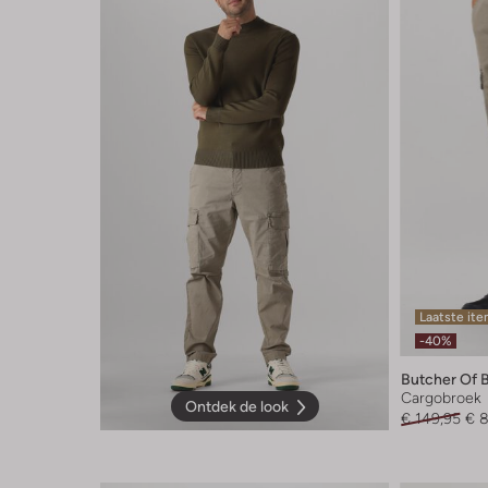
Laatste it
-40%
Butcher Of 
Cargobroek
Ontdek de look
€ 149,95
€ 