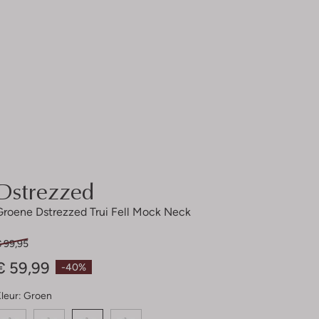
Dstrezzed
Groene Dstrezzed Trui Fell Mock Neck
€ 99,95
€ 59,99
-40%
leur:
Groen