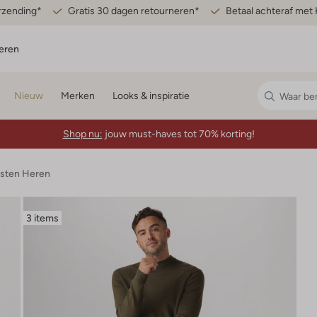
erzending*
Gratis 30 dagen retourneren*
Betaal achteraf met 
eren
Nieuw
Merken
Looks & inspiratie
Shop nu:
jouw must-haves tot 70% korting!
esten Heren
3 items