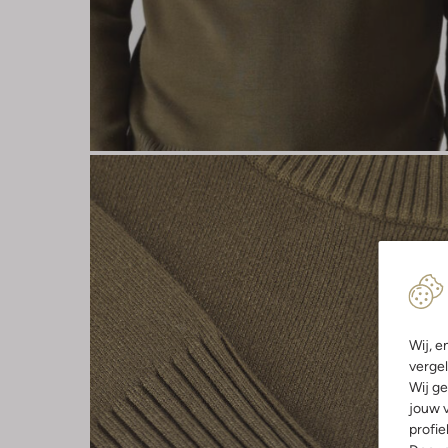
Wij, e
vergel
Wij ge
jouw v
profie