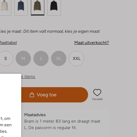
ies je maat:
Dit item valt normaal, kies je eigen maat
Maattabel
Maat uitverkocht?
S
M
L
XL
XXL
ergelijkbare items
Voeg toe
Favoriet
Maatadvies
rt, om
Bram is 1 meter 83 lang en draagt maat
om een
L.
De pasvorm is
regular fit
.
ies.