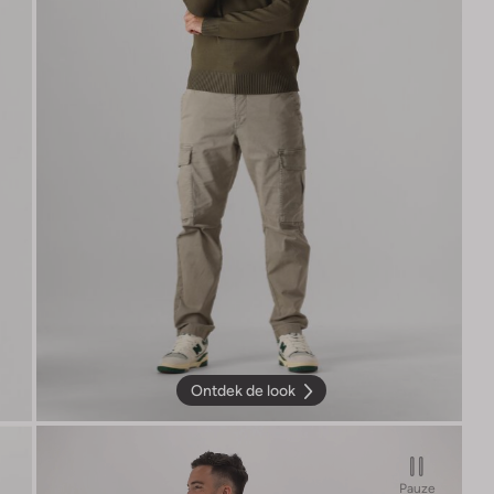
Ontdek de look
Pauze