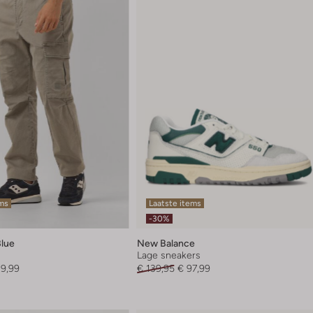
ems
Laatste items
-30%
Blue
New Balance
Lage sneakers
89,99
€ 139,95
€ 97,99