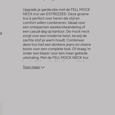
Upgrade je garderobe met de FELL MOCK
NECK trui van DSTREZZED. Deze groene
trui is perfect voor heren die stijl en
comfort willen combineren. Ideaal voor
een ontspannen weekendwandeling of
een casual dag op kantoor. De mock neck
ng
zorgt voor een moderne twist, terwijl de
zachte stof je warm houdt. Combineer
deze trui met een donkere jeans en stoere
boots voor een complete look. Of draag 'm
onder een blazer voor een meer geklede
uitstraling. Met de FELL MOCK NECK trui
ben je altijd goed gekleed, ongeacht de
gelegenheid.
Toon meer