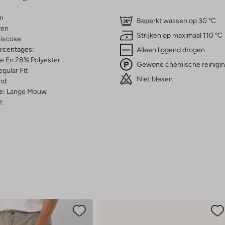
n
Beperkt wassen op 30 °C
fen
Strijken op maximaal 110 °C
iscose
ercentages:
Alleen liggend drogen
e En 28% Polyester
Gewone chemische reinigi
gular Fit
Niet bleken
nd
e:
Lange Mouw
t