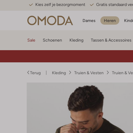
Kies zelf je bezorgmoment
Gratis standaard v
Dames
Heren
Kind
Sale
Schoenen
Kleding
Tassen & Accessoires
Terug
Kleding
Truien & Vesten
Truien & V