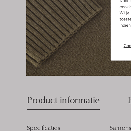
Door o
cooki
Wil je
toeste
indie
Coo
Product informatie
Specificaties
Samenst