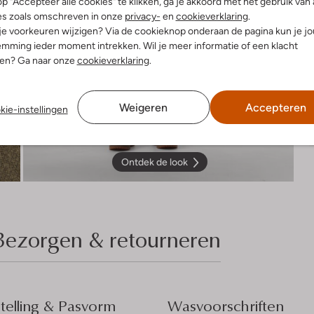
p "Accepteer alle cookies" te klikken, ga je akkoord met het gebruik van 
es zoals omschreven in onze
privacy-
en
cookieverklaring
.
 je voorkeuren wijzigen? Via de cookieknop onderaan de pagina kun je j
mming ieder moment intrekken. Wil je meer informatie of een klacht
nen? Ga naar onze
cookieverklaring
.
Weigeren
Accepteren
kie-instellingen
Ontdek de look
Bezorgen & retourneren
elling & Pasvorm
Wasvoorschriften