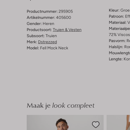
Kleur:
Groe
Productnummer:
295905
Patroon:
Ef
Artikelnummer:
405600
Materiaal:
V
Gender:
Heren
Materiaalp
Productsoort:
Truien & Vesten
72% Viscos
Subsoort:
Truien
Pasvorm:
Re
Merk:
Dstrezzed
Halslijn:
Ro
Model:
Fell Mock Neck
Mouwlengt
Lengte:
Kor
Maak je
look compleet