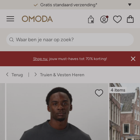
Gratis standaard verzending*
Menu
Shop nu:
jouw must-haves tot 70% korting!
Terug
Truien & Vesten Heren
4 items