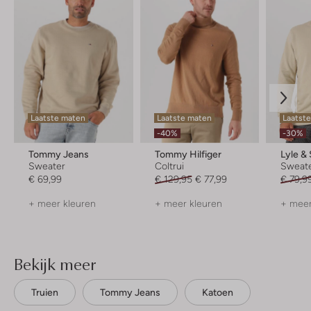
Laatste maten
Laatste maten
Laatst
-40%
-30%
Tommy Jeans
Tommy Hilfiger
Lyle &
Sweater
Coltrui
Sweat
€ 69,99
€ 129,95
€ 77,99
€ 79,9
+ meer kleuren
+ meer kleuren
+ meer
Bekijk meer
Truien
Tommy Jeans
Katoen