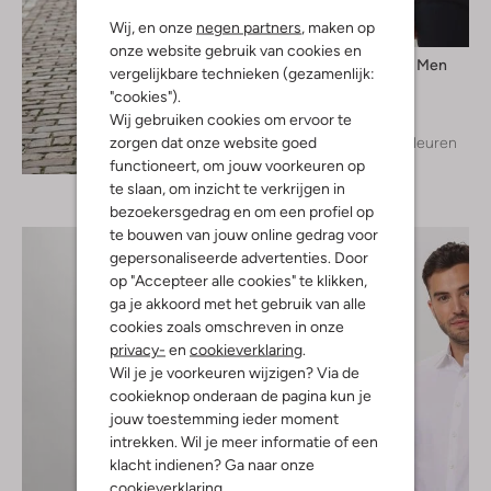
Wij, en onze
negen partners
, maken op
onze website gebruik van cookies en
Selected Men
vergelijkbare technieken (gezamenlijk:
T-shirt
"cookies").
€ 24,99
Wij gebruiken cookies om ervoor te
zorgen dat onze website goed
+ meer kleuren
Ontdek de look
functioneert, om jouw voorkeuren op
te slaan, om inzicht te verkrijgen in
bezoekersgedrag en om een profiel op
te bouwen van jouw online gedrag voor
gepersonaliseerde advertenties. Door
op "Accepteer alle cookies" te klikken,
ga je akkoord met het gebruik van alle
cookies zoals omschreven in onze
privacy-
en
cookieverklaring
.
Wil je je voorkeuren wijzigen? Via de
cookieknop onderaan de pagina kun je
jouw toestemming ieder moment
intrekken. Wil je meer informatie of een
klacht indienen? Ga naar onze
cookieverklaring
.