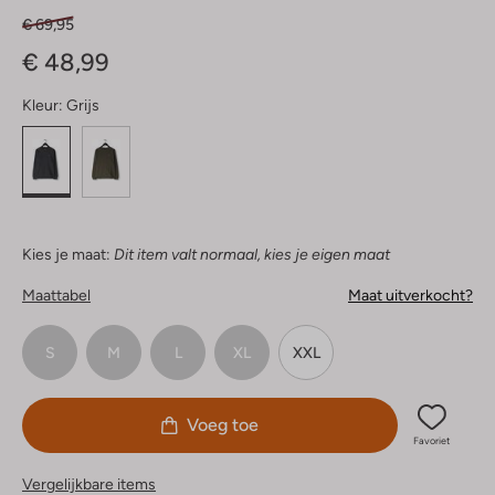
€ 69,95
€ 48,99
Kleur:
Grijs
Kies je maat:
Dit item valt normaal, kies je eigen maat
Maattabel
Maat uitverkocht?
S
M
L
XL
XXL
Voeg toe
Favoriet
Vergelijkbare items