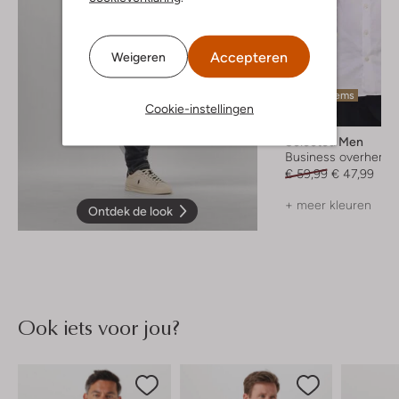
Accepteren
Weigeren
Laatste items
Cookie-instellingen
-20%
Selected Men
Business overhemd
€ 59,99
€ 47,99
+ meer kleuren
Ontdek de look
Ook iets voor jou?