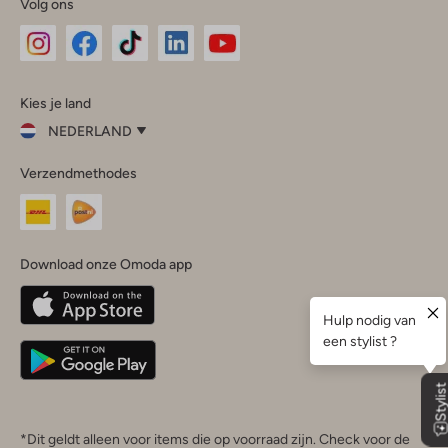
Volg ons
Omoda
Omoda
Omoda
Omoda
Omoda
Kies je land
Instagram
Facebook
TikTok
LinkedIn
YouTube
NEDERLAND
Kies
Verzendmethodes
je
Sluit
land
Nederland
België
(Nederlands)
Download onze Omoda app
Belgique
(Français)
Deutschland
*Dit geldt alleen voor items die op voorraad zijn. Check voor de