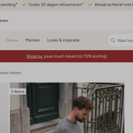
erzending*
Gratis 30 dagen retourneren*
Betaal achteraf met 
eren
Nieuw
Merken
Looks & inspiratie
Shop nu:
jouw must-haves tot 70% korting!
esten Heren
3 items