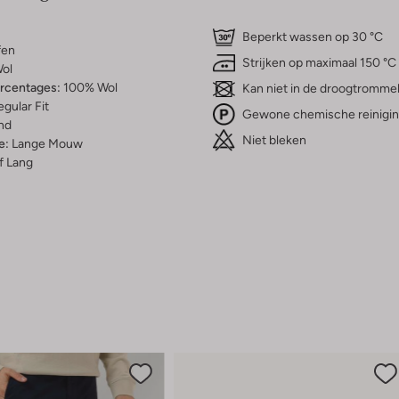
Beperkt wassen op 30 °C
fen
Strijken op maximaal 150 °C
ol
ercentages:
100% Wol
Kan niet in de droogtromme
gular Fit
Gewone chemische reinigi
nd
Niet bleken
e:
Lange Mouw
f Lang