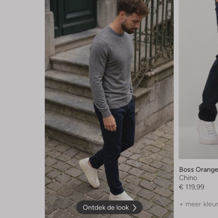
Boss Orang
Chino
€ 119,99
+ meer kleu
Ontdek de look