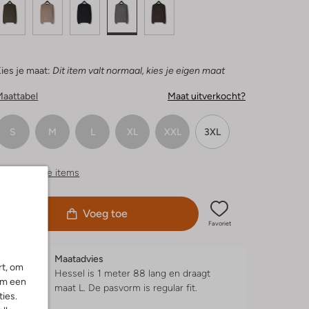
ies je maat:
Dit item valt normaal, kies je eigen maat
Maattabel
Maat uitverkocht?
S
M
L
XL
XXL
3XL
ergelijkbare items
Voeg toe
Favoriet
Maatadvies
rt, om
Hessel is 1 meter 88 lang en draagt
om een
maat L.
De pasvorm is
regular fit
.
ies.