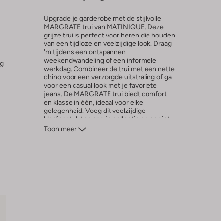
Upgrade je garderobe met de stijlvolle
MARGRATE trui van MATINIQUE. Deze
grijze trui is perfect voor heren die houden
van een tijdloze en veelzijdige look. Draag
l
'm tijdens een ontspannen
weekendwandeling of een informele
ng
werkdag. Combineer de trui met een nette
chino voor een verzorgde uitstraling of ga
voor een casual look met je favoriete
jeans. De MARGRATE trui biedt comfort
en klasse in één, ideaal voor elke
gelegenheid. Voeg dit veelzijdige
kledingstuk toe aan je collectie en geniet
van de perfecte mix van stijl en comfort.
Toon meer