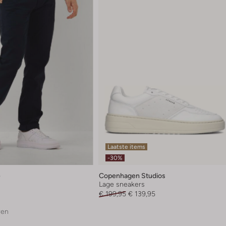
Laatste items
-30%
e
Copenhagen Studios
Lage sneakers
€ 199,95
€ 139,95
ren