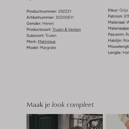
Kleur:
Grijs
Productnummer:
292221
Patroon:
Ef
Artikelnummer:
30200611
Materiaal:
W
Gender:
Heren
Materiaalp
Productsoort:
Truien & Vesten
Pasvorm:
Re
Subsoort:
Truien
Halslijn:
Ro
Merk:
Matinique
Mouwlengt
Model:
Margrate
Lengte:
Hal
Maak je
look compleet