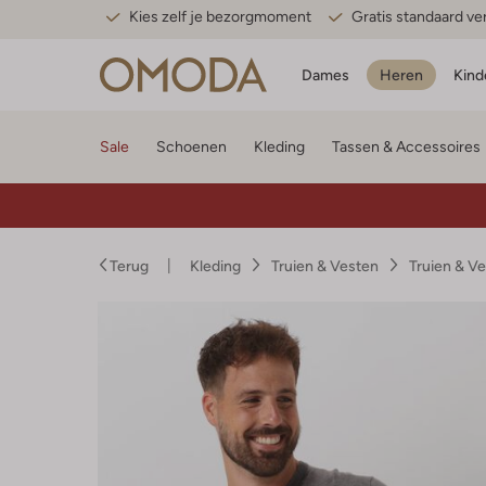
Kies zelf je bezorgmoment
Gratis standaard v
Dames
Heren
Kind
Sale
Schoenen
Kleding
Tassen & Accessoires
Terug
Kleding
Truien & Vesten
Truien & V