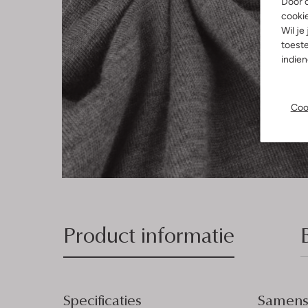
Door o
cooki
Wil je
toeste
indie
Coo
Product informatie
Specificaties
Samenst