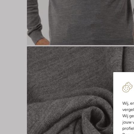
Wij, e
vergel
Wij ge
jouw v
profie