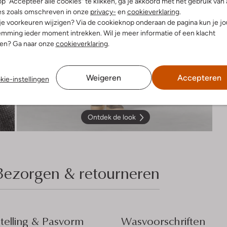
p "Accepteer alle cookies" te klikken, ga je akkoord met het gebruik van 
es zoals omschreven in onze
privacy-
en
cookieverklaring
.
 je voorkeuren wijzigen? Via de cookieknop onderaan de pagina kun je j
mming ieder moment intrekken. Wil je meer informatie of een klacht
nen? Ga naar onze
cookieverklaring
.
Weigeren
Accepteren
kie-instellingen
Ontdek de look
Bezorgen & retourneren
elling & Pasvorm
Wasvoorschriften