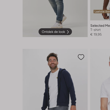
Laatste it
Selected M
T-shirt
Ontdek de look
€ 19,95