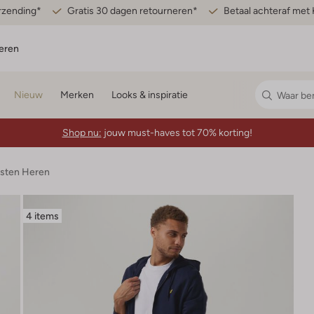
erzending*
Gratis 30 dagen retourneren*
Betaal achteraf met 
eren
Nieuw
Merken
Looks & inspiratie
Shop nu:
jouw must-haves tot 70% korting!
esten Heren
4 items