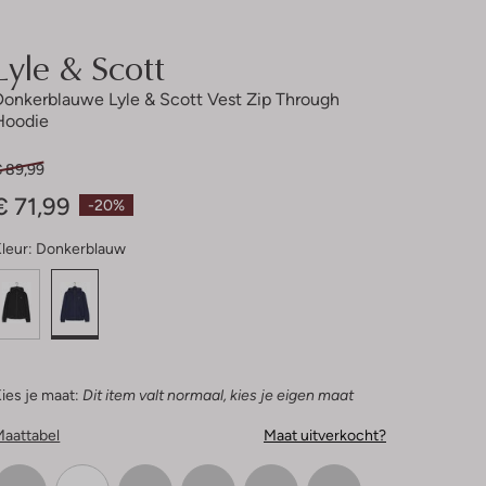
Lyle & Scott
Donkerblauwe Lyle & Scott Vest Zip Through
Hoodie
€ 89,99
€ 71,99
-20%
leur:
Donkerblauw
ies je maat:
Dit item valt normaal, kies je eigen maat
Maattabel
Maat uitverkocht?