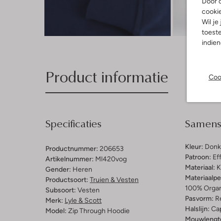
Door o
cooki
Wil je
Ont
toeste
indie
Product informatie
Coo
Specificaties
Samenst
Kleur:
Donk
Productnummer:
206653
Patroon:
Ef
Artikelnummer:
Ml420vog
Materiaal:
K
Gender:
Heren
Materiaalp
Productsoort:
Truien & Vesten
100% Organ
Subsoort:
Vesten
Pasvorm:
Re
Merk:
Lyle & Scott
Halslijn:
Ca
Model:
Zip Through Hoodie
Mouwlengt