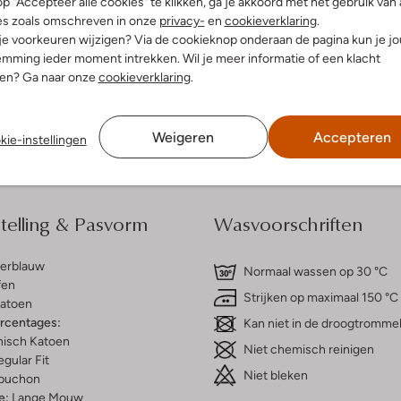
p "Accepteer alle cookies" te klikken, ga je akkoord met het gebruik van 
es zoals omschreven in onze
privacy-
en
cookieverklaring
.
 je voorkeuren wijzigen? Via de cookieknop onderaan de pagina kun je j
dek de look
Ontdek de look
mming ieder moment intrekken. Wil je meer informatie of een klacht
nen? Ga naar onze
cookieverklaring
.
Bezorgen & retourneren
Weigeren
Accepteren
kie-instellingen
elling & Pasvorm
Wasvoorschriften
erblauw
Normaal wassen op 30 °C
fen
Strijken op maximaal 150 °C
atoen
ercentages:
Kan niet in de droogtromme
isch Katoen
Niet chemisch reinigen
gular Fit
Niet bleken
puchon
e:
Lange Mouw