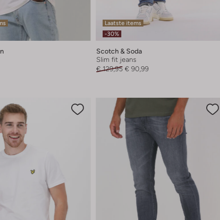
ems
Laatste items
-30%
en
Scotch & Soda
Slim fit jeans
€ 129,95
€ 90,99