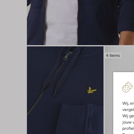
4 items
Wij, e
vergel
Wij ge
jouw v
profie