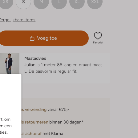
XS
S
M
L
XL
XXL
ergelijkbare items
Voeg toe
Favoriet
Maatadvies
Julian is 1 meter 86 lang en draagt maat
L.
De pasvorm is
regular fit
.
Gratis verzending
vanaf €75,-
rt, om
Gratis retourneren
binnen 30 dagen*
om een
ies.
Betaal achteraf
met Klarna