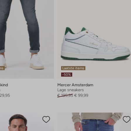
ems
Laatste items
-50%
nkind
Mercer Amsterdam
s
Lage sneakers
129,95
€ 199,95
€ 99,99