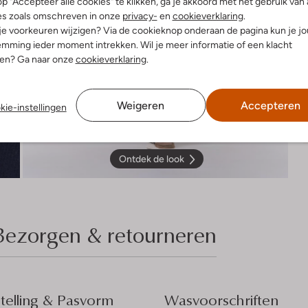
p "Accepteer alle cookies" te klikken, ga je akkoord met het gebruik van 
es zoals omschreven in onze
privacy-
en
cookieverklaring
.
 je voorkeuren wijzigen? Via de cookieknop onderaan de pagina kun je j
mming ieder moment intrekken. Wil je meer informatie of een klacht
nen? Ga naar onze
cookieverklaring
.
Weigeren
Accepteren
kie-instellingen
Ontdek de look
Bezorgen & retourneren
elling & Pasvorm
Wasvoorschriften