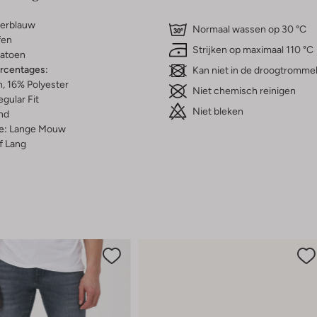
erblauw
Normaal wassen op 30 °C
fen
Strijken op maximaal 110 °C
atoen
ercentages:
Kan niet in de droogtromme
, 16% Polyester
Niet chemisch reinigen
gular Fit
Niet bleken
nd
e:
Lange Mouw
f Lang