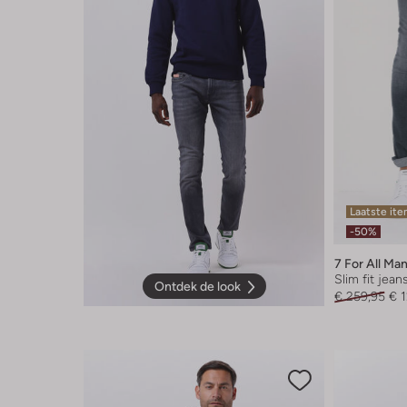
Laatste it
-50%
7 For All Ma
Slim fit jean
Ontdek de look
€ 259,95
€ 