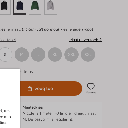
ies je maat:
Dit item valt normaal, kies je eigen maat
Maattabel
Maat uitverkocht?
S
M
L
XL
XXL
3XL
ergelijkbare items
Voeg toe
Favoriet
Maatadvies
rt, om
Nicole is 1 meter 70 lang en draagt maat
om een
M.
De pasvorm is
regular fit
.
ies.