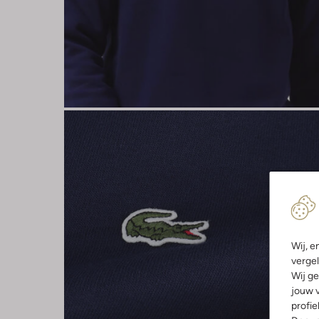
Wij, e
vergel
Wij ge
jouw v
profie