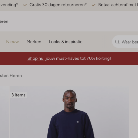
erzending*
Gratis 30 dagen retourneren*
Betaal achteraf met 
eren
Nieuw
Merken
Looks & inspiratie
Shop nu:
jouw must-haves tot 70% korting!
esten Heren
3 items