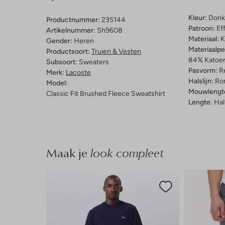
Kleur:
Donk
Productnummer:
235144
Patroon:
Ef
Artikelnummer:
Sh9608
Materiaal:
K
Gender:
Heren
Materiaalp
Productsoort:
Truien & Vesten
84% Katoen
Subsoort:
Sweaters
Pasvorm:
Re
Merk:
Lacoste
Halslijn:
Ro
Model:
Mouwlengt
Classic Fit Brushed Fleece Sweatshirt
Lengte:
Hal
Maak je
look compleet