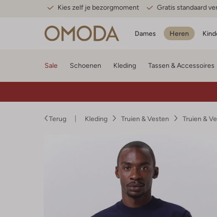
Kies zelf je bezorgmoment
Gratis standaard v
Dames
Heren
Kind
Sale
Schoenen
Kleding
Tassen & Accessoires
Terug
Kleding
Truien & Vesten
Truien & V