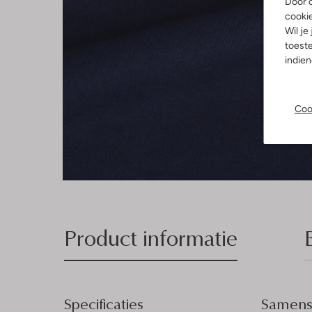
Door o
cooki
Wil je
toeste
indie
Coo
Product informatie
Specificaties
Samenst