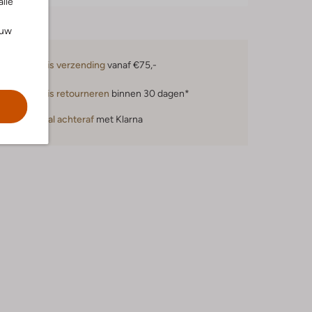
alle
ouw
Gratis verzending
vanaf €75,-
Gratis retourneren
binnen 30 dagen*
Betaal achteraf
met Klarna