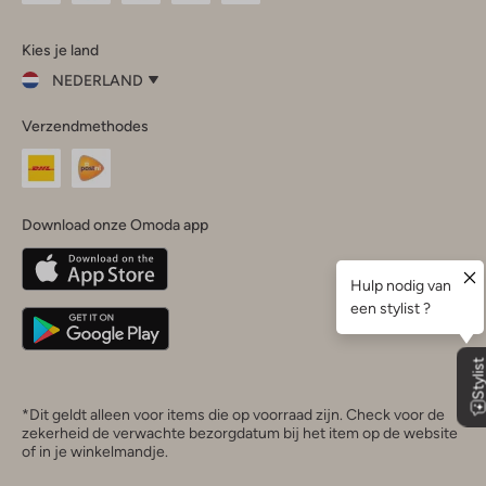
Omoda
Omoda
Omoda
Omoda
Omoda
Kies je land
Instagram
Facebook
TikTok
LinkedIn
YouTube
NEDERLAND
Kies
Verzendmethodes
je
Sluit
land
Nederland
België
(Nederlands)
Download onze Omoda app
Belgique
(Français)
Deutschland
*Dit geldt alleen voor items die op voorraad zijn. Check voor de
zekerheid de verwachte bezorgdatum bij het item op de website
of in je winkelmandje.