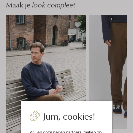
Maak je
look compleet
Jum, cookies!
-40%
Wij, en onze
negen partners
, maken op