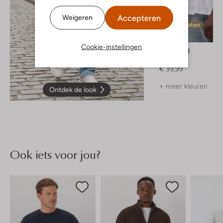
Accepteren
Weigeren
Laatste maten
Cookie-instellingen
Woodbird
T-shirt
€ 39,99
+ meer kleuren
Ontdek de look
Ook iets voor jou?