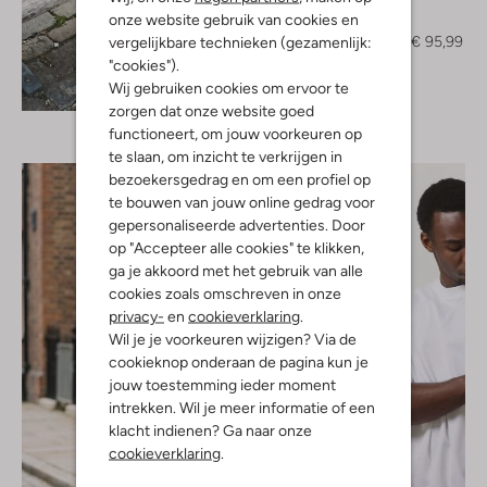
Forét
onze website gebruik van cookies en
Chino
€ 159,99
€ 95,99
vergelijkbare technieken (gezamenlijk:
"cookies").
Ontdek de look
Wij gebruiken cookies om ervoor te
zorgen dat onze website goed
functioneert, om jouw voorkeuren op
te slaan, om inzicht te verkrijgen in
bezoekersgedrag en om een profiel op
te bouwen van jouw online gedrag voor
gepersonaliseerde advertenties. Door
op "Accepteer alle cookies" te klikken,
ga je akkoord met het gebruik van alle
cookies zoals omschreven in onze
privacy-
en
cookieverklaring
.
Wil je je voorkeuren wijzigen? Via de
cookieknop onderaan de pagina kun je
jouw toestemming ieder moment
intrekken. Wil je meer informatie of een
klacht indienen? Ga naar onze
cookieverklaring
.