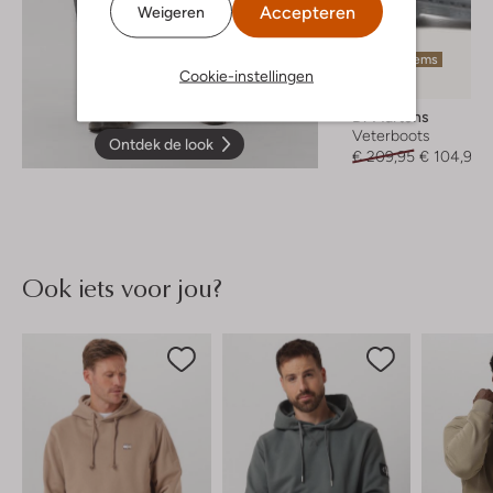
Accepteren
Weigeren
Laatste items
Cookie-instellingen
-50%
Dr Martens
Veterboots
Ontdek de look
€ 209,95
€ 104,95
Ook iets voor jou?