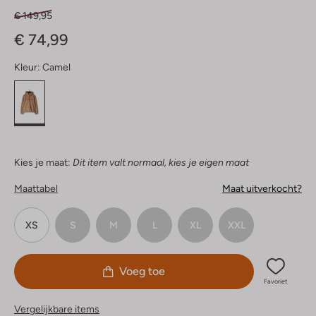
€ 149,95
€ 74,99
Kleur:
Camel
Kies je maat:
Dit item valt normaal, kies je eigen maat
Maattabel
Maat uitverkocht?
XS
S
M
L
XL
XXL
Voeg toe
Favoriet
Vergelijkbare items