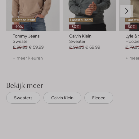
Laatste item
Laatste item
Laatste
-40%
-30%
-30%
Tommy Jeans
Calvin Klein
Lyle &
Sweater
Sweater
Hoodi
€ 99,99
€ 59,99
€ 99,95
€ 69,99
€ 79,9
+ meer kleuren
+ meer
Bekijk meer
Sweaters
Calvin Klein
Fleece