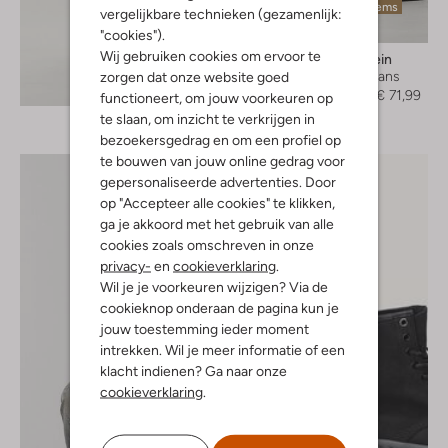
Laatste items
vergelijkbare technieken (gezamenlijk:
-40%
"cookies").
Wij gebruiken cookies om ervoor te
Calvin Klein
Skinny jeans
zorgen dat onze website goed
Ontdek de look
€ 119,95
€ 71,99
functioneert, om jouw voorkeuren op
te slaan, om inzicht te verkrijgen in
bezoekersgedrag en om een profiel op
te bouwen van jouw online gedrag voor
gepersonaliseerde advertenties. Door
op "Accepteer alle cookies" te klikken,
ga je akkoord met het gebruik van alle
cookies zoals omschreven in onze
privacy-
en
cookieverklaring
.
Wil je je voorkeuren wijzigen? Via de
cookieknop onderaan de pagina kun je
jouw toestemming ieder moment
intrekken. Wil je meer informatie of een
klacht indienen? Ga naar onze
cookieverklaring
.