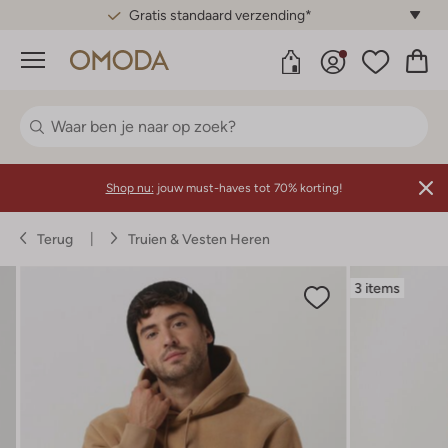
Gratis standaard verzending*
Menu
Shop nu:
jouw must-haves tot 70% korting!
Terug
Truien & Vesten Heren
3 items