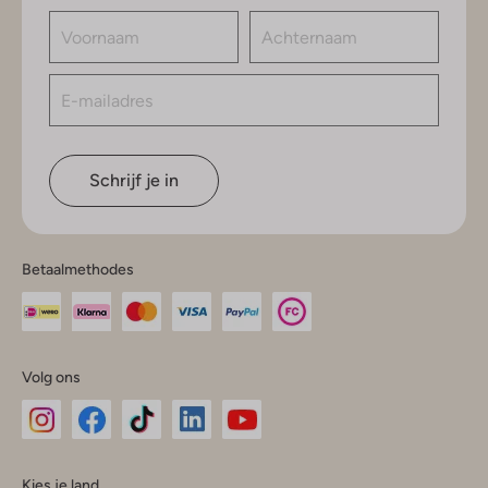
Schrijf je in
Betaalmethodes
Volg ons
Omoda
Omoda
Omoda
Omoda
Omoda
Kies je land