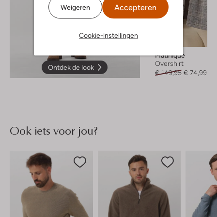
Accepteren
Weigeren
Cookie-instellingen
-50%
Matinique
Overshirt
Ontdek de look
€ 149,95
€ 74,99
Ook iets voor jou?