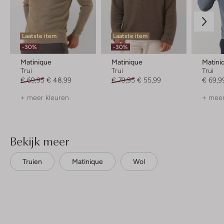
Laatste item
Laatste item
-30%
-30%
Matinique
Matinique
Matini
Trui
Trui
Trui
€ 69,95
€ 48,99
€ 79,95
€ 55,99
€ 69,9
+ meer kleuren
+ meer
Bekijk meer
Truien
Matinique
Wol