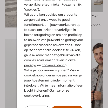
vergelijkbare technieken (gezamenlijk:
-20%
"cookies").
Wij gebruiken cookies om ervoor te
Selected Men
zorgen dat onze website goed
Pantalon
Ontdek de look
functioneert, om jouw voorkeuren op
€ 69,99
€ 55,99
te slaan, om inzicht te verkrijgen in
bezoekersgedrag en om een profiel op
te bouwen van jouw online gedrag voor
gepersonaliseerde advertenties. Door
op "Accepteer alle cookies" te klikken,
ga je akkoord met het gebruik van alle
cookies zoals omschreven in onze
privacy-
en
cookieverklaring
.
Wil je je voorkeuren wijzigen? Via de
cookieknop onderaan de pagina kun je
jouw toestemming ieder moment
intrekken. Wil je meer informatie of een
klacht indienen? Ga naar onze
cookieverklaring
.