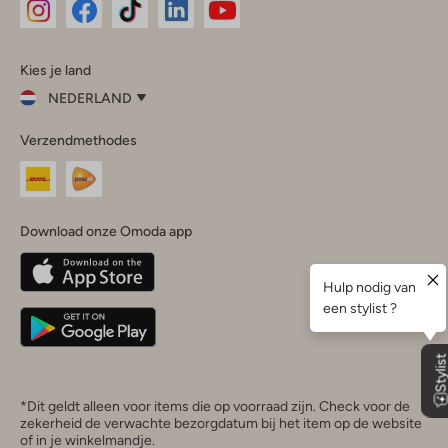
Omoda
Omoda
Omoda
Omoda
Omoda
Kies je land
Instagram
Facebook
TikTok
LinkedIn
YouTube
NEDERLAND
Kies
Verzendmethodes
je
Sluit
land
Nederland
België
(Nederlands)
Download onze Omoda app
Belgique
(Français)
Deutschland
*Dit geldt alleen voor items die op voorraad zijn. Check voor de
zekerheid de verwachte bezorgdatum bij het item op de website
of in je winkelmandje.