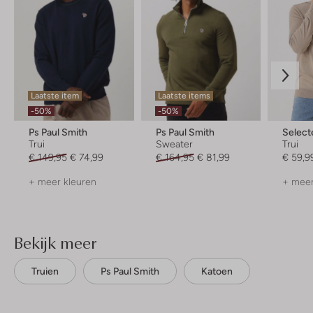
Laatste item
Laatste items
-50%
-50%
Ps Paul Smith
Ps Paul Smith
Selec
Trui
Sweater
Trui
€ 149,95
€ 74,99
€ 164,95
€ 81,99
€ 59,9
+ meer kleuren
+ meer
Bekijk meer
Truien
Ps Paul Smith
Katoen