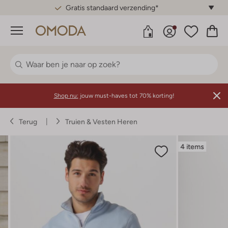
Gratis standaard verzending*
Menu
Shop nu:
jouw must-haves tot 70% korting!
Terug
Truien & Vesten Heren
4 items