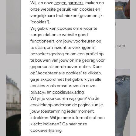
Wij, en onze
negen partners
, maken op
Laatste maten
onze website gebruik van cookies en
vergelijkbare technieken (gezamenlijk:
"cookies").
Woodbird
Wij gebruiken cookies om ervoor te
T-shirt
zorgen dat onze website goed
€ 39,99
functioneert, om jouw voorkeuren op
+ meer kleuren
te slaan, om inzicht te verkrijgen in
Ontdek de look
bezoekersgedrag en om een profiel op
te bouwen van jouw online gedrag voor
gepersonaliseerde advertenties. Door
op "Accepteer alle cookies" te klikken,
ga je akkoord met het gebruik van alle
cookies zoals omschreven in onze
privacy-
en
cookieverklaring
.
Wil je je voorkeuren wijzigen? Via de
cookieknop onderaan de pagina kun je
jouw toestemming ieder moment
intrekken. Wil je meer informatie of een
klacht indienen? Ga naar onze
cookieverklaring
.