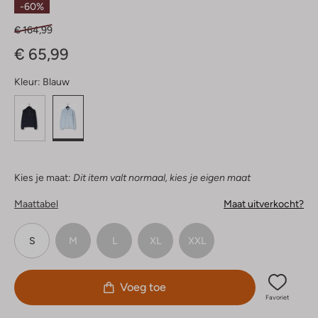
-60%
€ 164,99
€ 65,99
Kleur:
Blauw
Kies je maat:
Dit item valt normaal, kies je eigen maat
Maattabel
Maat uitverkocht?
S
M
L
XL
XXL
Voeg toe
Favoriet