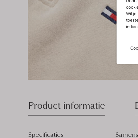
Door o
cooki
Wil je
toeste
indie
Coo
Product informatie
Specificaties
Samenst