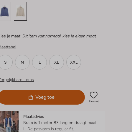
ies je maat:
Dit item valt normaal, kies je eigen maat
Maattabel
S
M
L
XL
XXL
ergelijkbare items
Voeg toe
Favoriet
Maatadvies
Bram is 1 meter 83 lang en draagt maat
L.
De pasvorm is
regular fit
.