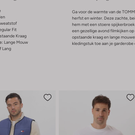
e
Ga voor de warmte van de TOM
fen
herfst en winter. Deze zachte, b
weatstof
hem met een stoere spijkerbroek v
gular Fit
een gezellige avond filmkijken op
staande Kraag
opstaande kraag en lange mouwen
e:
Lange Mouw
kledingstuk toe aan je garderobe
f Lang