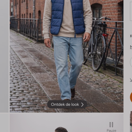
K
V
Ontdek de look
Pauze