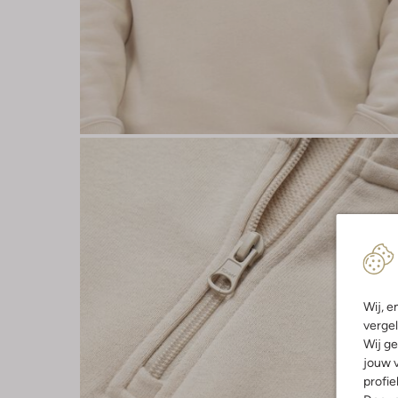
Wij, e
vergel
Wij ge
jouw v
profie