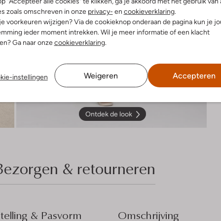
p "Accepteer alle cookies" te klikken, ga je akkoord met het gebruik van 
es zoals omschreven in onze
privacy-
en
cookieverklaring
.
 je voorkeuren wijzigen? Via de cookieknop onderaan de pagina kun je j
mming ieder moment intrekken. Wil je meer informatie of een klacht
nen? Ga naar onze
cookieverklaring
.
Weigeren
Accepteren
kie-instellingen
Ontdek de look
Bezorgen & retourneren
elling & Pasvorm
Omschrijving