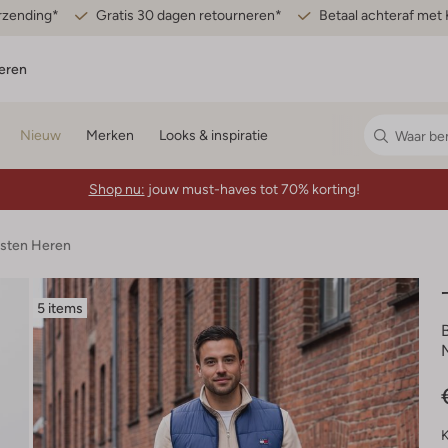
erzending*
Gratis 30 dagen retourneren*
Betaal achteraf met 
eren
Nieuw
Merken
Looks & inspiratie
Shop nu:
jouw must-haves tot 70% korting!
esten Heren
5 items
K