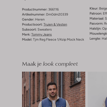
Kleur:
Beig
Productnummer:
366116
Patroon:
Ef
Artikelnummer:
Dm0dm20339
Materiaal:
S
Gender:
Heren
Pasvorm:
Re
Productsoort:
Truien & Vesten
Halslijn:
Op
Subsoort:
Sweaters
Mouwlengt
Merk:
Tommy Jeans
Lengte:
Hal
Model:
Tjm Reg Fleece 1/4zip Mock Neck
Maak je
look compleet