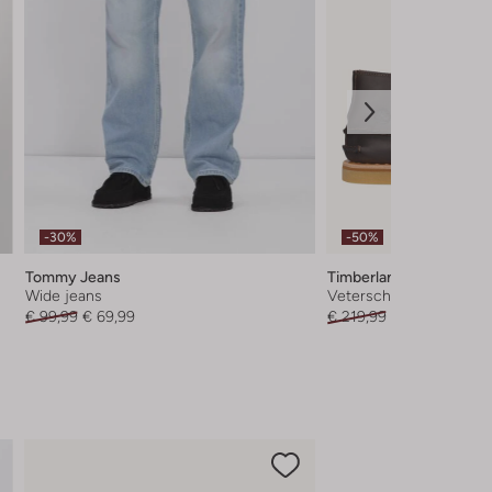
-30%
-50%
Tommy Jeans
Timberland
Wide jeans
Veterschoenen
€ 99,99
€ 69,99
€ 219,99
€ 109,99