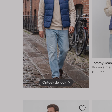
Tommy Jean
Bodywarme
€ 129,99
Ontdek de look