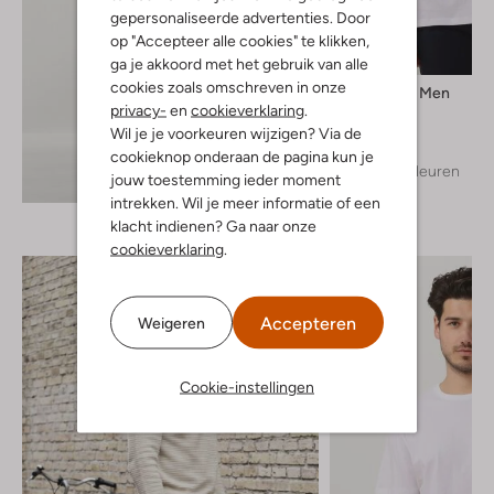
gepersonaliseerde advertenties. Door
op "Accepteer alle cookies" te klikken,
ga je akkoord met het gebruik van alle
cookies zoals omschreven in onze
Selected Men
privacy-
en
cookieverklaring
.
T-shirt
€ 24,99
Wil je je voorkeuren wijzigen? Via de
cookieknop onderaan de pagina kun je
+ meer kleuren
Ontdek de look
jouw toestemming ieder moment
intrekken. Wil je meer informatie of een
klacht indienen? Ga naar onze
cookieverklaring
.
Accepteren
Weigeren
Cookie-instellingen