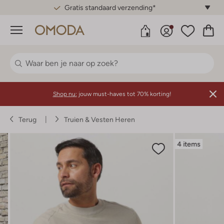
Gratis standaard verzending*
Menu
Shop nu:
jouw must-haves tot 70% korting!
Terug
Truien & Vesten Heren
4 items