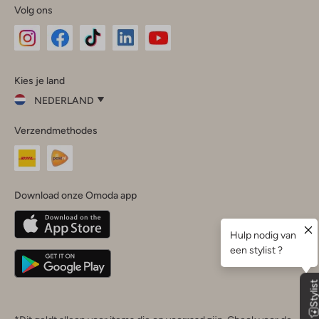
Volg ons
Omoda
Omoda
Omoda
Omoda
Omoda
Kies je land
Instagram
Facebook
TikTok
LinkedIn
YouTube
NEDERLAND
Kies
Verzendmethodes
je
Sluit
land
Nederland
België
(Nederlands)
Download onze Omoda app
Belgique
(Français)
Deutschland