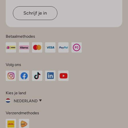
Schrijf je in
Betaalmethodes
Volg ons
Omoda
Omoda
Omoda
Omoda
Omoda
Kies je land
Instagram
Facebook
TikTok
LinkedIn
YouTube
NEDERLAND
Kies
Verzendmethodes
je
Sluit
land
Nederland