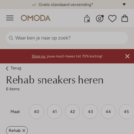
Gratis standaard verzending*
Menu
Shop nu:
jouw must-haves tot 70% korting!
Terug
Rehab sneakers heren
6 items
Maat
40
41
42
43
44
45
Rehab