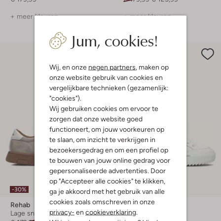
+ meer kleuren
+ meer kleuren
Jum, cookies!
Wij, en onze
negen partners
, maken op
onze website gebruik van cookies en
vergelijkbare technieken (gezamenlijk:
"cookies").
Wij gebruiken cookies om ervoor te
zorgen dat onze website goed
functioneert, om jouw voorkeuren op
te slaan, om inzicht te verkrijgen in
bezoekersgedrag en om een profiel op
te bouwen van jouw online gedrag voor
gepersonaliseerde advertenties. Door
Laatste maten
op "Accepteer alle cookies" te klikken,
-30%
-30%
ga je akkoord met het gebruik van alle
cookies zoals omschreven in onze
Rehab
Rehab
privacy-
en
cookieverklaring
.
Lage sneakers
Lage sneakers