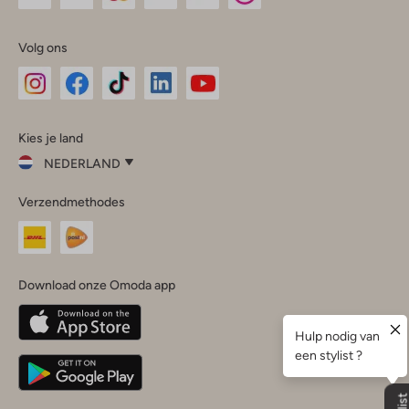
Volg ons
Omoda
Omoda
Omoda
Omoda
Omoda
Kies je land
Instagram
Facebook
TikTok
LinkedIn
YouTube
NEDERLAND
Kies
Verzendmethodes
je
Sluit
land
Nederland
België
(Nederlands)
Download onze Omoda app
Belgique
(Français)
Deutschland