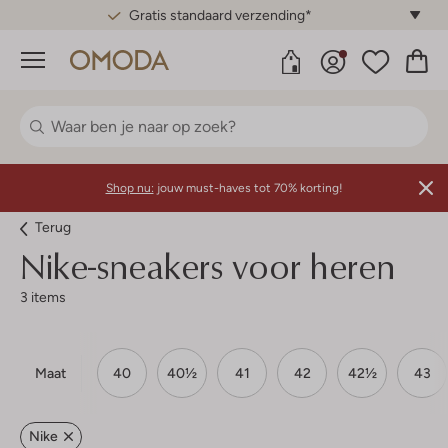
Gratis standaard verzending*
Menu
Shop nu:
jouw must-haves tot 70% korting!
Terug
Nike-sneakers voor heren
3 items
Maat
40
40½
41
42
42½
43
Nike