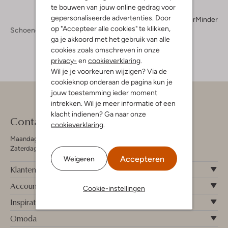
te bouwen van jouw online gedrag voor
gepersonaliseerde advertenties. Door
Meer
Minder
op "Accepteer alle cookies" te klikken,
Schoenen
Sneakers
Sneakers Heren
ga je akkoord met het gebruik van alle
cookies zoals omschreven in onze
privacy-
en
cookieverklaring
.
Wil je je voorkeuren wijzigen? Via de
cookieknop onderaan de pagina kun je
jouw toestemming ieder moment
intrekken. Wil je meer informatie of een
klacht indienen? Ga naar onze
Contact
cookieverklaring
.
Maandag - Vrijdag 09:00 - 19:00 uur
Zaterdag 09:00 - 17:00 uur
Accepteren
Weigeren
Klantenservice
Account
Cookie-instellingen
Inspiratie
Omoda