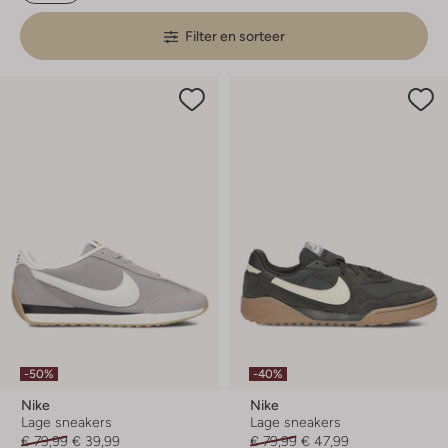
Filter en sorteer
-50%
-40%
Nike
Nike
Lage sneakers
Lage sneakers
€ 79,99
€ 39,99
€ 79,99
€ 47,99