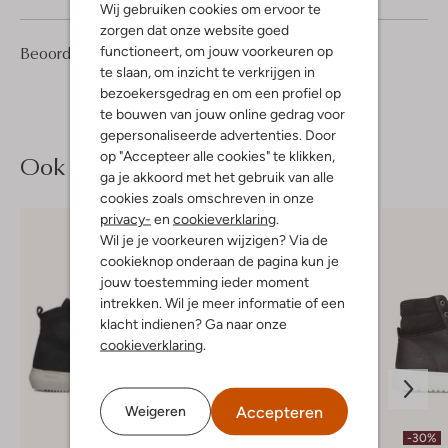
Wij gebruiken cookies om ervoor te
zorgen dat onze website goed
8
4
functioneert, om jouw voorkeuren op
Beoordelingen
(8)
4
/5
Sterren
te slaan, om inzicht te verkrijgen in
bezoekersgedrag en om een profiel op
te bouwen van jouw online gedrag voor
gepersonaliseerde advertenties. Door
op "Accepteer alle cookies" te klikken,
Ook iets voor jou?
ga je akkoord met het gebruik van alle
cookies zoals omschreven in onze
privacy-
en
cookieverklaring
.
Wil je je voorkeuren wijzigen? Via de
cookieknop onderaan de pagina kun je
jouw toestemming ieder moment
intrekken. Wil je meer informatie of een
klacht indienen? Ga naar onze
cookieverklaring
.
Accepteren
Weigeren
-30%
-30%