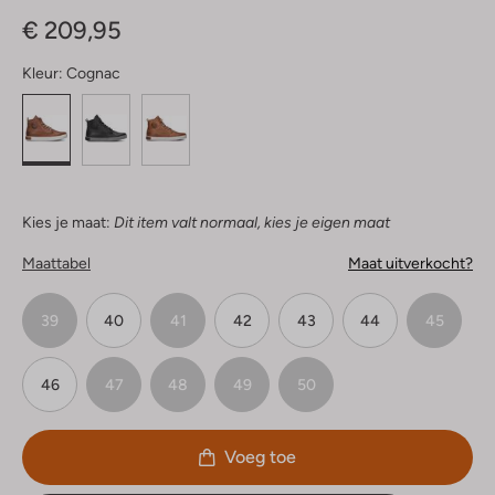
Sterren
€ 209,95
Kleur:
Cognac
Kies je maat:
Dit item valt normaal, kies je eigen maat
Maattabel
Maat uitverkocht?
39
40
41
42
43
44
45
46
47
48
49
50
Voeg toe