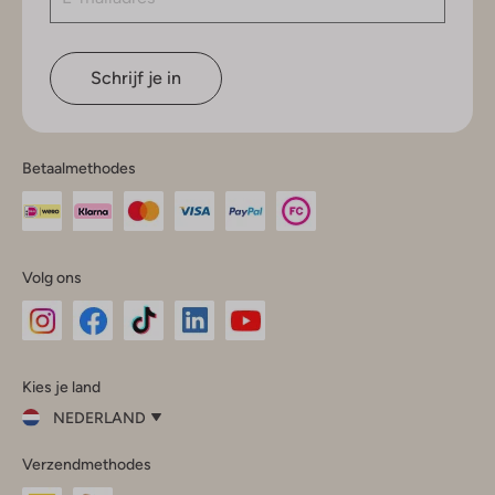
Schrijf je in
Betaalmethodes
Volg ons
Omoda
Omoda
Omoda
Omoda
Omoda
Kies je land
Instagram
Facebook
TikTok
LinkedIn
YouTube
NEDERLAND
Kies
Verzendmethodes
je
Sluit
land