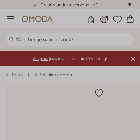
Gratis standaard verzending*
Menu
Shop nu:
jouw must-haves tot 70% korting!
Terug
Sneakers Heren