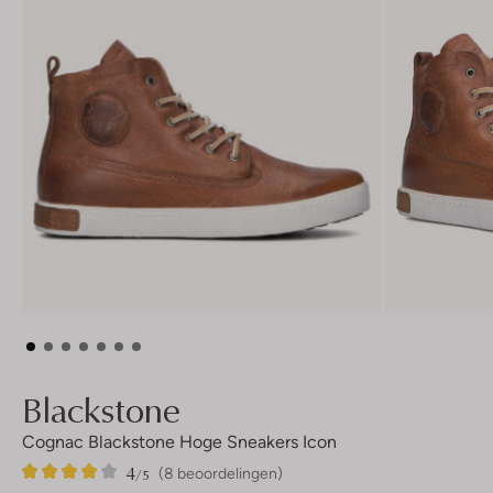
Blackstone
Cognac Blackstone Hoge Sneakers Icon
4
8
4
/5
(8 beoordelingen)