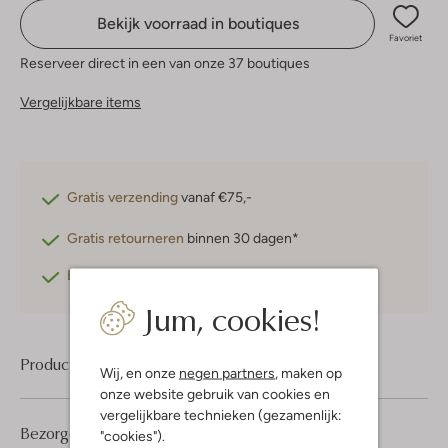
Bekijk voorraad in boutiques
Favoriet
Reserveer direct in een van onze 37 boutiques
Vergelijkbare items
Gratis verzending
vanaf €75,-
Gratis retourneren
binnen 30 dagen*
Betaal achteraf
met Klarna
Jum, cookies!
Product informatie
Wij, en onze
negen partners
, maken op
onze website gebruik van cookies en
vergelijkbare technieken (gezamenlijk:
Bezorgen & retourneren
"cookies").