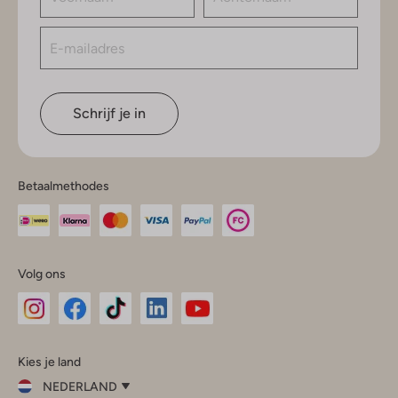
Schrijf je in
Betaalmethodes
Volg ons
Omoda
Omoda
Omoda
Omoda
Omoda
Kies je land
Instagram
Facebook
TikTok
LinkedIn
YouTube
NEDERLAND