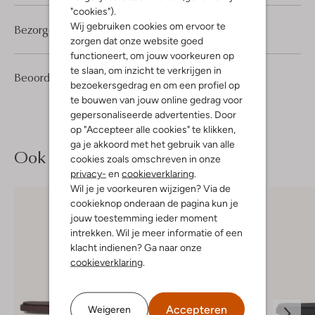
"cookies").
Wij gebruiken cookies om ervoor te
Bezorgen & retourneren
zorgen dat onze website goed
functioneert, om jouw voorkeuren op
te slaan, om inzicht te verkrijgen in
5
4
Beoordelingen
(5)
4
/5
bezoekersgedrag en om een profiel op
Sterren
te bouwen van jouw online gedrag voor
gepersonaliseerde advertenties. Door
op "Accepteer alle cookies" te klikken,
ga je akkoord met het gebruik van alle
Ook iets voor jou?
cookies zoals omschreven in onze
privacy-
en
cookieverklaring
.
Wil je je voorkeuren wijzigen? Via de
cookieknop onderaan de pagina kun je
jouw toestemming ieder moment
intrekken. Wil je meer informatie of een
klacht indienen? Ga naar onze
cookieverklaring
.
Accepteren
Weigeren