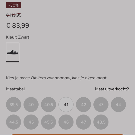
Sterren
-30%
€ 119,95
€ 83,99
Kleur:
Zwart
Kies je maat:
Dit item valt normaal, kies je eigen maat
Maattabel
Maat uitverkocht?
39,5
40
40,5
41
42
43
44
44,5
45
45,5
46
47
48,5