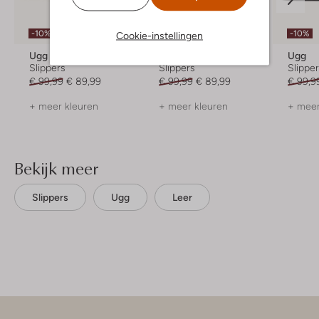
-10%
-10%
-10%
Cookie-instellingen
Ugg
Timberland
Ugg
Slippers
Slippers
Slippe
€ 99,99
€ 89,99
€ 99,99
€ 89,99
€ 99,9
+ meer kleuren
+ meer kleuren
+ meer
Bekijk meer
Slippers
Ugg
Leer