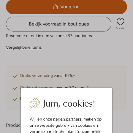
Voeg toe
Bekijk voorraad in boutiques
Favoriet
Reserveer direct in een van onze 37 boutiques
Vergelijkbare items
Gratis verzending
vanaf €75,-
Gratis retourneren
binnen 30 dagen*
Jum, cookies!
Betaal achteraf
met Klarna
Wij, en onze
negen partners
, maken op
Product informatie
onze website gebruik van cookies en
vergelijkbare technieken (gezamenlijk: