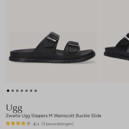
Ugg
Zwarte Ugg Slippers M Wainscott Buckle Slide
4
5
4
/5
(5 beoordelingen)