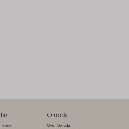
tie
Omoda
Over Omoda
e blogs