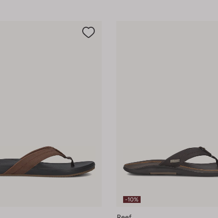
-10%
Reef