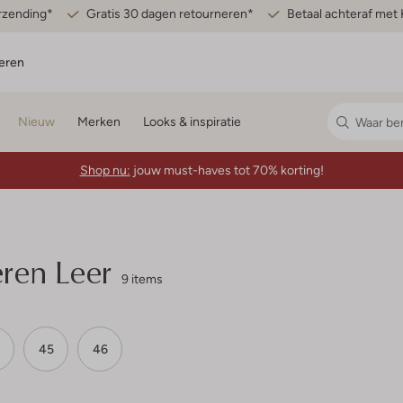
erzending*
Gratis 30 dagen retourneren*
Betaal achteraf met 
eren
Nieuw
Merken
Looks & inspiratie
Shop nu:
jouw must-haves tot 70% korting!
eren Leer
9 items
45
46