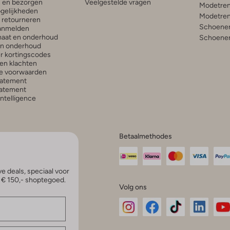
n en bezorgen
Veelgestelde vragen
Modetren
gelijkheden
Modetren
n retourneren
Schoenen
anmelden
aat en onderhoud
Schoenen
en onderhoud
r kortingscodes
en klachten
e voorwaarden
tatement
atement
 Intelligence
Betaalmethodes
e deals, speciaal voor
p € 150,- shoptegoed.
Volg ons
Omoda
Omoda
Omoda
Omoda
Om