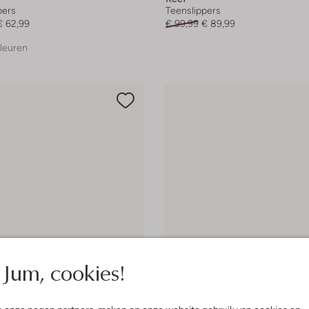
pers
Teenslippers
€ 62,99
€ 99,99
€ 89,99
leuren
Jum, cookies!