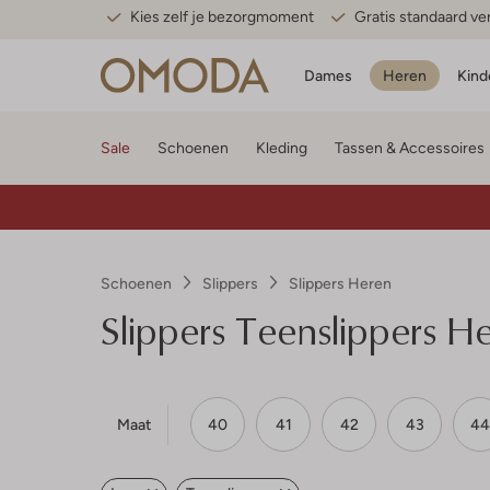
Kies zelf je bezorgmoment
Gratis standaard v
Dames
Heren
Kind
Sale
Schoenen
Kleding
Tassen & Accessoires
Schoenen
Slippers
Slippers Heren
Slippers Teenslippers H
Maat
40
41
42
43
44