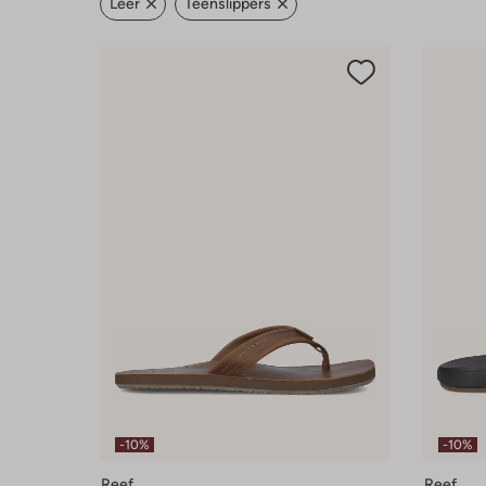
Leer
Teenslippers
-10%
-10%
Reef
Reef