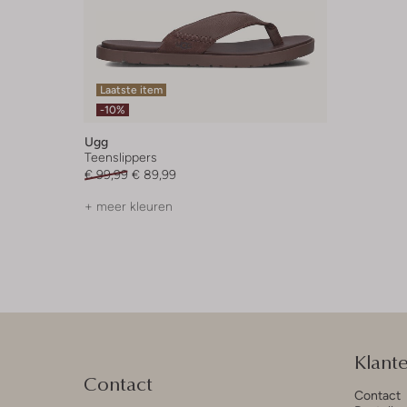
Laatste item
-10%
Ugg
Teenslippers
€ 99,99
€ 89,99
+ meer kleuren
Klant
Contact
Contact