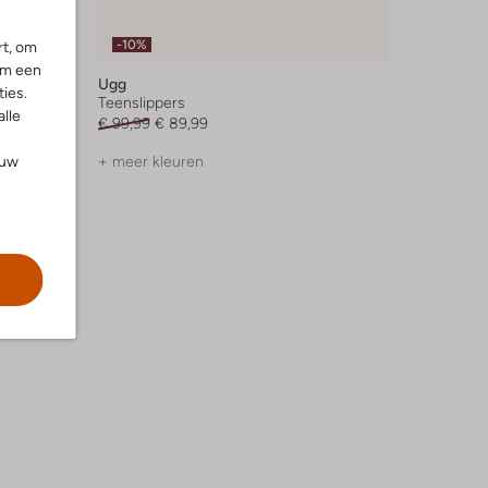
-10%
rt, om
om een
Ugg
ies.
Teenslippers
alle
€ 99,99
€ 89,99
ouw
+ meer kleuren