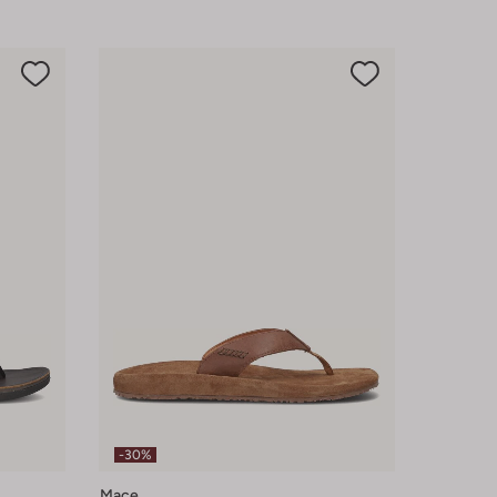
-30%
Mace