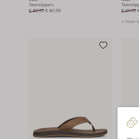
Teenslippers
Teenslip
€ 89,99
€ 80,99
€ 69,99
+ meer k