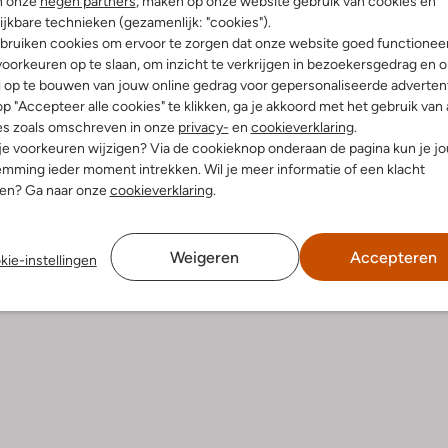
n onze
negen partners
, maken op onze website gebruik van cookies en
ijkbare technieken (gezamenlijk: "cookies").
-10%
bruiken cookies om ervoor te zorgen dat onze website goed functionee
oorkeuren op te slaan, om inzicht te verkrijgen in bezoekersgedrag en 
Birkenstock
l op te bouwen van jouw online gedrag voor gepersonaliseerde advertent
pers
Teenslippers
p "Accepteer alle cookies" te klikken, ga je akkoord met het gebruik van 
€ 89,99
€ 89,99
€ 80,99
es zoals omschreven in onze
privacy-
en
cookieverklaring
.
 je voorkeuren wijzigen? Via de cookieknop onderaan de pagina kun je j
+ meer kleuren
mming ieder moment intrekken. Wil je meer informatie of een klacht
nen? Ga naar onze
cookieverklaring
.
Weigeren
Accepteren
kie-instellingen