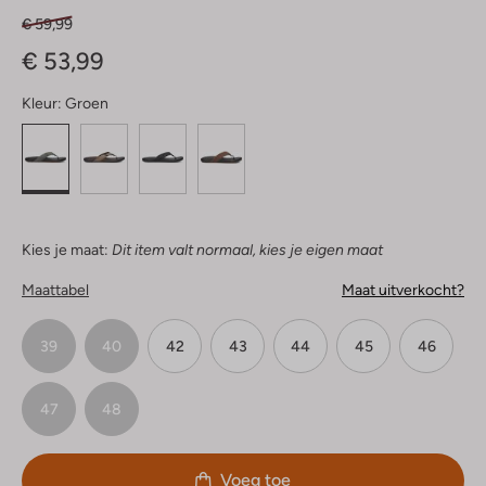
€ 59,99
€ 53,99
Kleur:
Groen
Kies je maat:
Dit item valt normaal, kies je eigen maat
Maattabel
Maat uitverkocht?
39
40
42
43
44
45
46
47
48
Voeg toe