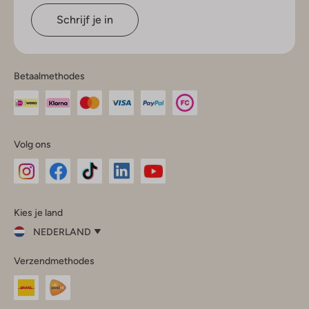
Schrijf je in
Betaalmethodes
Volg ons
Omoda
Omoda
Omoda
Omoda
Omoda
Kies je land
Instagram
Facebook
TikTok
LinkedIn
YouTube
NEDERLAND
Kies
Verzendmethodes
je
Sluit
land
Nederland