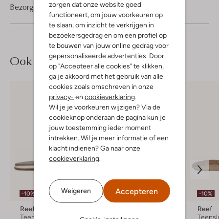
zorgen dat onze website goed
Bezorgen & retourneren
functioneert, om jouw voorkeuren op
te slaan, om inzicht te verkrijgen in
bezoekersgedrag en om een profiel op
te bouwen van jouw online gedrag voor
gepersonaliseerde advertenties. Door
Ook iets voor jou?
op "Accepteer alle cookies" te klikken,
ga je akkoord met het gebruik van alle
cookies zoals omschreven in onze
privacy-
en
cookieverklaring
.
Wil je je voorkeuren wijzigen? Via de
cookieknop onderaan de pagina kun je
jouw toestemming ieder moment
intrekken. Wil je meer informatie of een
klacht indienen? Ga naar onze
cookieverklaring
.
Accepteren
Weigeren
-10%
-10%
-10%
Reef
Reef
Reef
Teenslippers
Teenslippers
Teensl