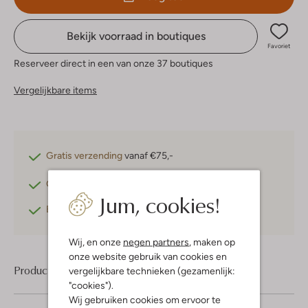
Bekijk voorraad in boutiques
Favoriet
Reserveer direct in een van onze 37 boutiques
Vergelijkbare items
Gratis verzending
vanaf €75,-
Gratis retourneren
binnen 30 dagen*
Jum, cookies!
Betaal achteraf
met Klarna
Wij, en onze
negen partners
, maken op
onze website gebruik van cookies en
Product informatie
vergelijkbare technieken (gezamenlijk:
"cookies").
Wij gebruiken cookies om ervoor te