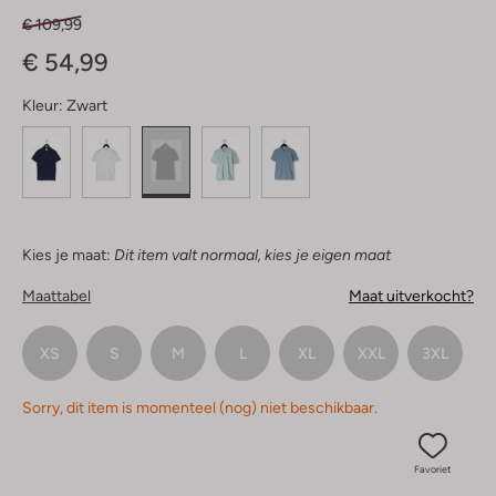
€ 109,99
€ 54,99
Kleur:
Zwart
Kies je maat:
Dit item valt normaal, kies je eigen maat
Maattabel
Maat uitverkocht?
XS
S
M
L
XL
XXL
3XL
Sorry, dit item is momenteel (nog) niet beschikbaar.
Favoriet