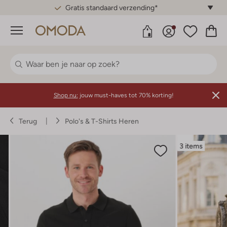
Gratis standaard verzending*
Menu
Shop nu:
jouw must-haves tot 70% korting!
Terug
Polo's & T-Shirts Heren
3 items