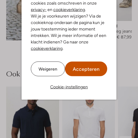
cookies zoals omschreven in onze
privacy-
en
cookieverklaring
.
Wil je je voorkeuren wijzigen? Via de
-20%
cookieknop onderaan de pagina kun je
Woodbird
jouw toestemming ieder moment
Straight leg jeans
Ontdek de look
intrekken. Wil je meer informatie of een
€ 109,99
€ 87,99
klacht indienen? Ga naar onze
cookieverklaring
.
Accepteren
Weigeren
Ook iets voor jou?
Cookie-instellingen