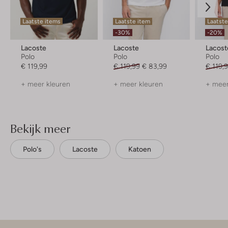
Laatste items
Laatste item
Laatste
-30%
-20%
Lacoste
Lacoste
Lacost
Polo
Polo
Polo
€ 119,99
€ 119,99
€ 83,99
€ 119,
+ meer kleuren
+ meer kleuren
+ meer
Bekijk meer
Polo's
Lacoste
Katoen