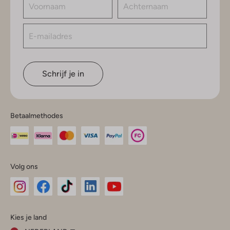
Schrijf je in
Betaalmethodes
Volg ons
Omoda
Omoda
Omoda
Omoda
Omoda
Kies je land
Instagram
Facebook
TikTok
LinkedIn
YouTube